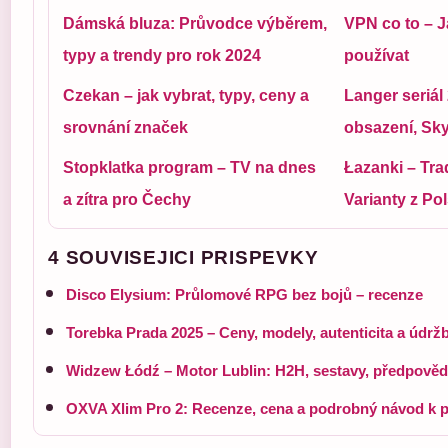
Dámská bluza: Průvodce výběrem,
VPN co to – J
typy a trendy pro rok 2024
používat
Czekan – jak vybrat, typy, ceny a
Langer seriál 2
srovnání značek
obsazení, Sk
Stopklatka program – TV na dnes
Łazanki – Tra
a zítra pro Čechy
Varianty z P
4 SOUVISEJICI PRISPEVKY
Disco Elysium: Průlomové RPG bez bojů – recenze
Torebka Prada 2025 – Ceny, modely, autenticita a údrž
Widzew Łódź – Motor Lublin: H2H, sestavy, předpově
OXVA Xlim Pro 2: Recenze, cena a podrobný návod k p