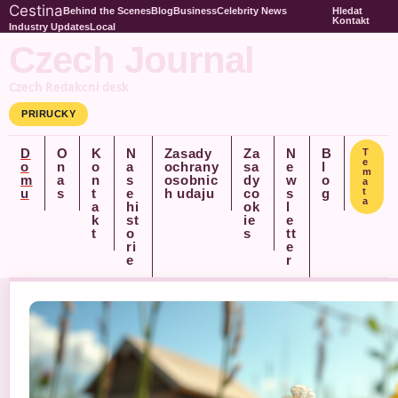
Cestina
Behind the Scenes
Blog
Business
Celebrity News
Hledat
Kontakt
Industry Updates
Local
Czech Journal
Czech Redakcni desk
PRIRUCKY
D
O
K
N
Zasady
Za
N
B
T
e
o
n
o
a
ochrany
sa
e
l
m
m
a
n
s
osobnic
dy
w
o
a
u
s
t
e
h udaju
co
s
g
t
a
a
hi
ok
l
k
st
ie
e
t
o
s
tt
ri
e
e
r