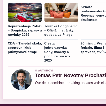
nPhoto
profesionální ti
Recenze, ceny 
zkušenosti
Reprezentacja Polski
Torebka Longchamp
– Soupiska, zápasy a
– Oficiální stránky,
novinky 2025
outlet a Le Pliage
CDA – Taneční škola,
Crystal
90 minut: Význ
sportovní klub i
jednorazowka –
fotbale, filmu i
průmyslové stroje
Ceny, modely a
zpravodajství 
příchutě pro rok
2025
O AUTOROVI
Tomas Petr Novotny Prochaz
Our desk combines breaking updates with clear