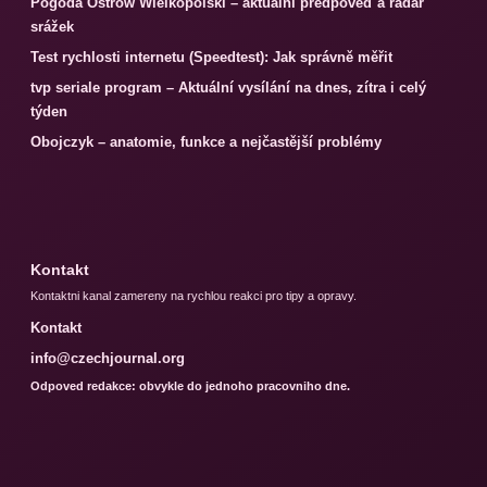
Pogoda Ostrów Wielkopolski – aktuální předpověď a radar
srážek
Test rychlosti internetu (Speedtest): Jak správně měřit
tvp seriale program – Aktuální vysílání na dnes, zítra i celý
týden
Obojczyk – anatomie, funkce a nejčastější problémy
Kontakt
Kontaktni kanal zamereny na rychlou reakci pro tipy a opravy.
Kontakt
info@czechjournal.org
Odpoved redakce: obvykle do jednoho pracovniho dne.