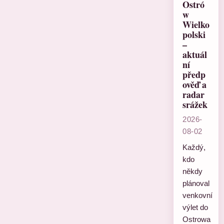
Ostró
w
Wielko
polski
–
aktuál
ní
předp
ověď a
radar
srážek
2026-
08-02
Každý,
kdo
někdy
plánoval
venkovní
výlet do
Ostrowa