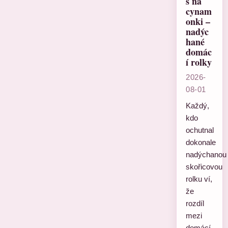
s na
cynam
onki –
nadýc
hané
domác
í rolky
2026-
08-01
Každý,
kdo
ochutnal
dokonale
nadýchanou
skořicovou
rolku ví,
že
rozdíl
mezi
domácí