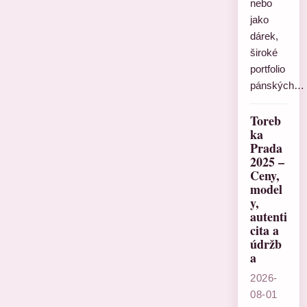
nebo
jako
dárek,
široké
portfolio
pánských…
Toreb
ka
Prada
2025 –
Ceny,
model
y,
autenti
cita a
údržb
a
2026-
08-01