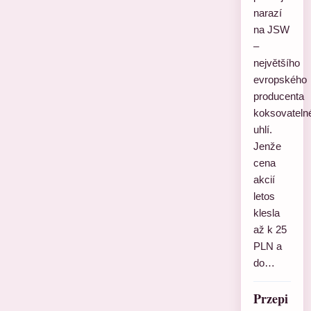
narazí
na JSW
–
největšího
evropského
producenta
koksovateln
uhlí.
Jenže
cena
akcií
letos
klesla
až k 25
PLN a
do…
Przepi