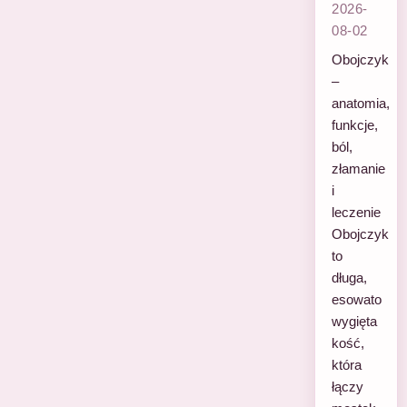
2026-
08-02
Obojczyk
–
anatomia,
funkcje,
ból,
złamanie
i
leczenie
Obojczyk
to
długa,
esowato
wygięta
kość,
która
łączy