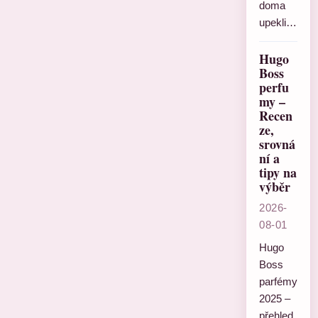
doma
upekli…
Hugo
Boss
perfu
my –
Recen
ze,
srovná
ní a
tipy na
výběr
2026-
08-01
Hugo
Boss
parfémy
2025 –
přehled,