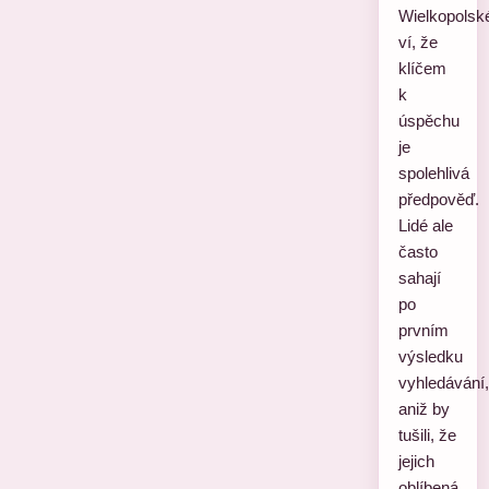
Wielkopolsk
ví, že
klíčem
k
úspěchu
je
spolehlivá
předpověď.
Lidé ale
často
sahají
po
prvním
výsledku
vyhledávání,
aniž by
tušili, že
jejich
oblíbená