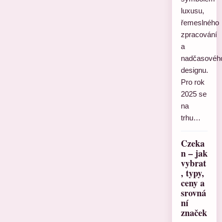
luxusu,
řemeslného
zpracování
a
nadčasovéh
designu.
Pro rok
2025 se
na
trhu…
Czeka
n – jak
vybrat
, typy,
ceny a
srovná
ní
značek