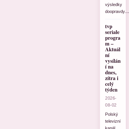
výsledky
doopravdy
tvp
seriale
progra
m –
Aktuál
ní
vysílán
í na
dnes,
zítra i
celý
týden
2026-
08-02
Polský
televizní
kanál