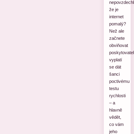
nepovzdechl
že je
internet
pomalý?
Než ale
začnete
obviňovat
poskytovatel
vyplatí
se dát
šanci
poctivému
testu
rychlosti
– a
hlavně
vědět,
co vám
jeho