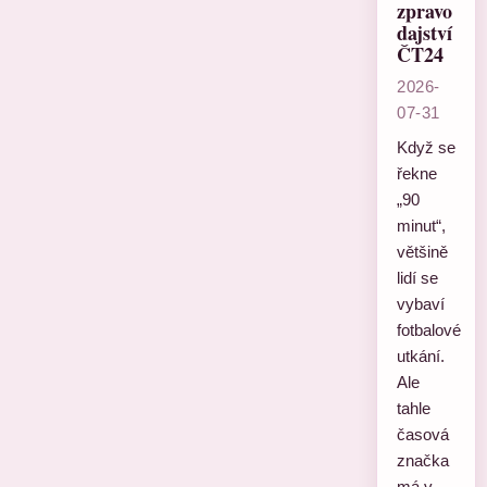
zpravo
dajství
ČT24
2026-
07-31
Když se
řekne
„90
minut“,
většině
lidí se
vybaví
fotbalové
utkání.
Ale
tahle
časová
značka
má v