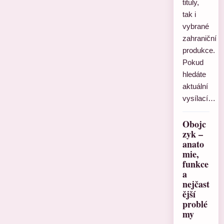
tituly,
tak i
vybrané
zahraniční
produkce.
Pokud
hledáte
aktuální
vysílací…
Obojc
zyk –
anato
mie,
funkce
a
nejčast
ější
problé
my