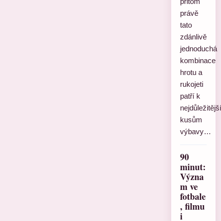
přitom
právě
tato
zdánlivě
jednoduchá
kombinace
hrotu a
rukojeti
patří k
nejdůležitěj
kusům
výbavy…
90
minut:
Význa
m ve
fotbale
, filmu
i