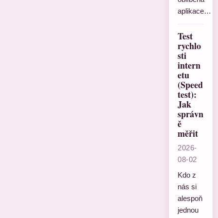
aplikace…
Test
rychlo
sti
intern
etu
(Speed
test):
Jak
správn
ě
měřit
2026-
08-02
Kdo z
nás si
alespoň
jednou