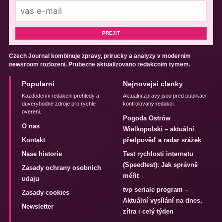
PREJIT
Czech Journal kombinuje zpravy, prirucky a analyzy v modernim
newsroom rozlozeni. Prubezne aktualizovano redakcnim tymem.
Popularni
Nejnovejsi clanky
Kazdodenni redakcni prehledy a
Aktualni zpravy jsou pred publikaci
duveryhodne zdroje pro rychle
kontrolovany redakci.
overeni.
Pogoda Ostrów
O nas
Wielkopolski – aktuální
Kontakt
předpověď a radar srážek
Nase historie
Test rychlosti internetu
(Speedtest): Jak správně
Zasady ochrany osobnich
měřit
udaju
tvp seriale program –
Zasady cookies
Aktuální vysílání na dnes,
Newsletter
zítra i celý týden