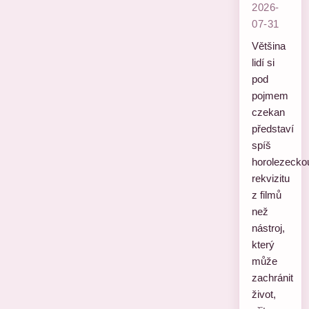
2026-
07-31
Většina
lidí si
pod
pojmem
czekan
představí
spíš
horolezecko
rekvizitu
z filmů
než
nástroj,
který
může
zachránit
život,