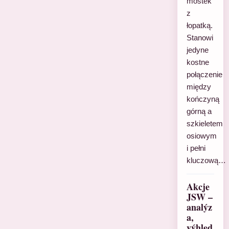
mostek
z
łopatką.
Stanowi
jedyne
kostne
połączenie
między
kończyną
górną a
szkieletem
osiowym
i pełni
kluczową…
Akcje
JSW –
analýz
a,
výhled