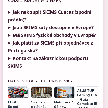
Často kladené otázky
Jak nakoupit SKIMS Cuecas (spodní
prádlo)?
Jsou SKIMS šaty dostupné v Evropě?
Má SKIMS fyzické obchody v Evropě?
Jak platit za SKIMS při objednávce z
Portugalska?
Kontakt na zákaznickou podporu
SKIMS
DALSI SOUVISEJICI PRISPEVKY
ASUS TUF
Gaming F15
– Guia
LEGO
Suknia v
Metotrexát:
Completo i5
Speed
polštině:
účinky,