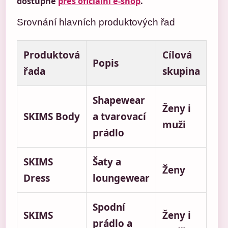
dostupné
přes oficiální e-shop
.
Srovnání hlavních produktových řad
Produktová
Cílová
Popis
řada
skupina
Shapewear
Ženy i
SKIMS Body
a tvarovací
muži
prádlo
SKIMS
Šaty a
Ženy
Dress
loungewear
Spodní
SKIMS
Ženy i
prádlo a