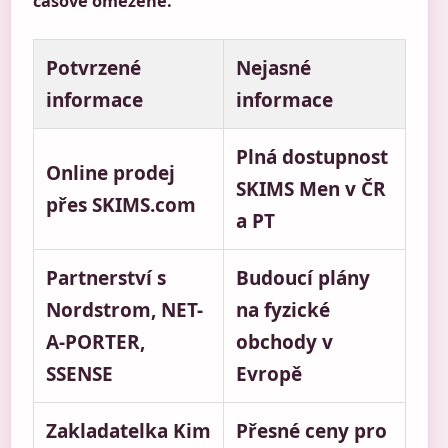
časově omezené.
Potvrzené
Nejasné
informace
informace
Plná dostupnost
Online prodej
SKIMS Men v ČR
přes SKIMS.com
a PT
Partnerství s
Budoucí plány
Nordstrom, NET-
na fyzické
A-PORTER,
obchody v
SSENSE
Evropě
Zakladatelka Kim
Přesné ceny pro