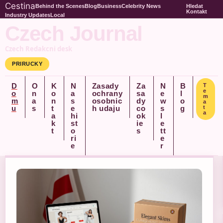
Cestina
Behind the Scenes
Blog
Business
Celebrity News
Hledat
Kontakt
Industry Updates
Local
Czech Journal
Czech Redakcni desk
PRIRUCKY
D
O
K
N
Zasady
Za
N
B
T
e
o
n
o
a
ochrany
sa
e
l
m
m
a
n
s
osobnic
dy
w
o
a
u
s
t
e
h udaju
co
s
g
t
a
a
hi
ok
l
k
st
ie
e
t
o
s
tt
ri
e
e
r