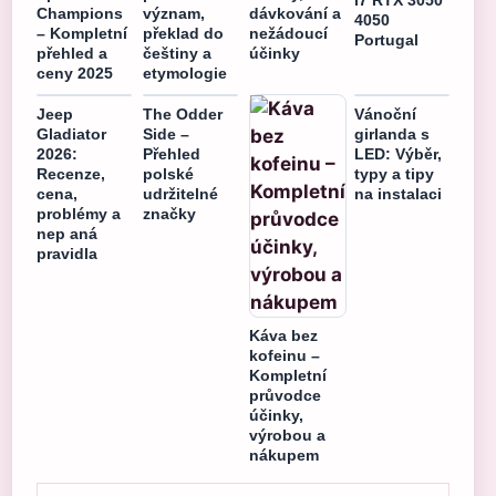
i7 RTX 3050
Champions
význam,
dávkování a
4050
– Kompletní
překlad do
nežádoucí
Portugal
přehled a
češtiny a
účinky
ceny 2025
etymologie
Jeep
The Odder
Vánoční
Gladiator
Side –
girlanda s
2026:
Přehled
LED: Výběr,
Recenze,
polské
typy a tipy
cena,
udržitelné
na instalaci
problémy a
značky
nep aná
pravidla
Káva bez
kofeinu –
Kompletní
průvodce
účinky,
výrobou a
nákupem