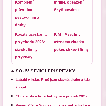
Kompletní
thriller, obsazení,
průvodce
SkyShowtime
pěstováním a
druhy
Koszty uzyskania
ICM – Všechny
przychodu 2026:
významy zkratky
stawki, limity,
poker, církev i firmy
przykłady
4 SOUVISEJICI PRISPEVKY
Labubi v Irsku: Proč jsou slavné, drahé a kde
koupit
Chusteczki – Poradnik výběru pro rok 2025
Papiez 2025 – Současný papež, věk a historie