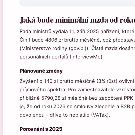
Jaká bude minimální mzda od roku
Rada ministrů vydala 11. září 2025 nařízení, kter
Činit bude 4806 zł brutto měsíčně, což představu
(Ministerstvo rodiny (gov.pl)). Čistá mzda dosáhn
personálních portálů (InterviewMe).
Plánované změny
Zvýšení o 140 zł brutto měsíčně (3% růst) ovliv
příjmového spektra. Pro zaměstnavatele vzrosto
přibližně 5790,28 zł měsíčně bez započtení PPK 
je, že od roku 2026 se smlouvy zlecenie a B2B po
dovolenou – dříve to neplatilo (VATax).
Porovnání s 2025