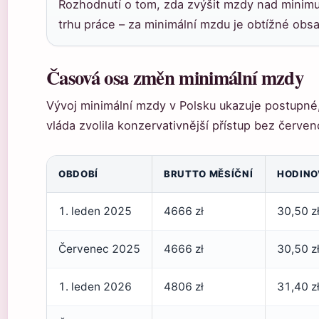
Rozhodnutí o tom, zda zvýšit mzdy nad minim
trhu práce – za minimální mzdu je obtížné obsad
Časová osa změn minimální mzdy
Vývoj minimální mzdy v Polsku ukazuje postupné,
vláda zvolila konzervativnější přístup bez červe
OBDOBÍ
BRUTTO MĚSÍČNÍ
HODINO
1. leden 2025
4666 zł
30,50 z
Červenec 2025
4666 zł
30,50 z
1. leden 2026
4806 zł
31,40 z