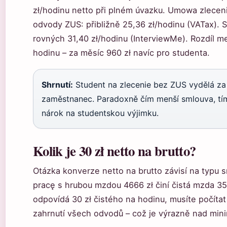
zł/hodinu netto při plném úvazku. Umowa zlecen
odvody ZUS: přibližně 25,36 zł/hodinu (VATax). 
rovných 31,40 zł/hodinu (InterviewMe). Rozdíl me
hodinu – za měsíc 960 zł navíc pro studenta.
Shrnutí:
Student na zlecenie bez ZUS vydělá za 
zaměstnanec. Paradoxně čím menší smlouva, tí
nárok na studentskou výjimku.
Kolik je 30 zł netto na brutto?
Otázka konverze netto na brutto závisí na typu
pracę s hrubou mzdou 4666 zł činí čistá mzda 3510
odpovídá 30 zł čistého na hodinu, musíte počítat 
zahrnutí všech odvodů – což je výrazně nad min