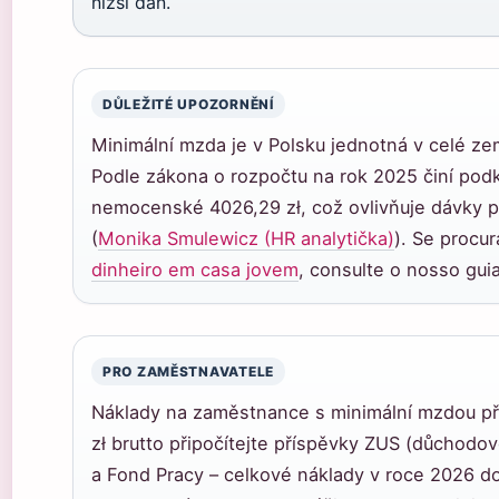
nižší daň.
DŮLEŽITÉ UPOZORNĚNÍ
Minimální mzda je v Polsku jednotná v celé zemi
Podle zákona o rozpočtu na rok 2025 činí pod
nemocenské 4026,29 zł, což ovlivňuje dávky 
(
Monika Smulewicz (HR analytička)
). Se procu
dinheiro em casa jovem
, consulte o nosso guia
PRO ZAMĚSTNAVATELE
Náklady na zaměstnance s minimální mzdou p
zł brutto připočítejte příspěvky ZUS (důchodo
a Fond Pracy – celkové náklady v roce 2026 do