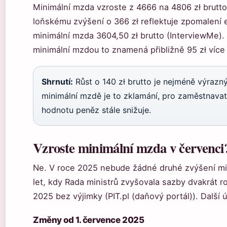
Minimální mzda vzroste z 4666 na 4806 zł brutto
loňskému zvýšení o 366 zł reflektuje zpomalení 
minimální mzda 3604,50 zł brutto (InterviewMe)
minimální mzdou to znamená přibližně 95 zł více
Shrnutí:
Růst o 140 zł brutto je nejméně výrazn
minimální mzdě je to zklamání, pro zaměstnavate
hodnotu peněz stále snižuje.
Vzroste minimální mzda v červenci
Ne. V roce 2025 nebude žádné druhé zvýšení min
let, kdy Rada ministrů zvyšovala sazby dvakrát r
2025 bez výjimky (PIT.pl (daňový portál)). Další ú
Změny od 1. července 2025