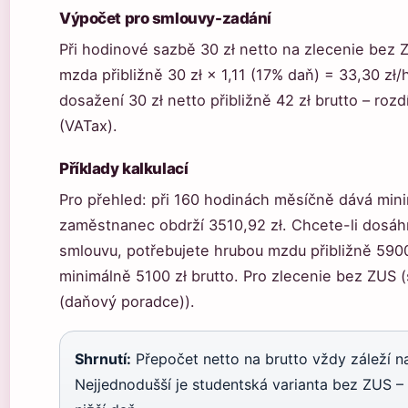
Výpočet pro smlouvy-zadání
Při hodinové sazbě 30 zł netto na zlecenie bez 
mzda přibližně 30 zł × 1,11 (17% daň) = 33,30 zł
dosažení 30 zł netto přibližně 42 zł brutto – rozdí
(VATax).
Příklady kalkulací
Pro přehled: při 160 hodinách měsíčně dává mini
zaměstnanec obdrží 3510,92 zł. Chcete-li dosáh
smlouvu, potřebujete hrubou mzdu přibližně 5900
minimálně 5100 zł brutto. Pro zlecenie bez ZUS (
(daňový poradce)).
Shrnutí:
Přepočet netto na brutto vždy záleží na
Nejjednodušší je studentská varianta bez ZUS –