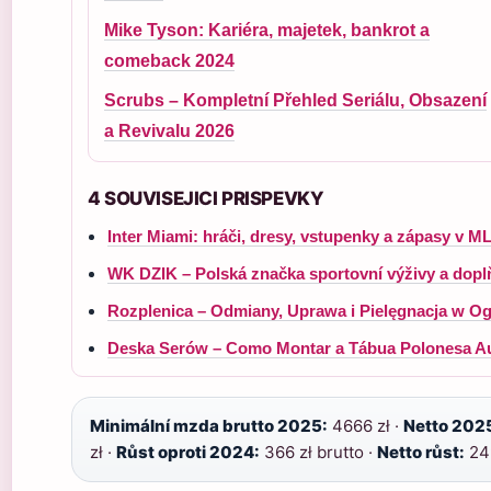
Mike Tyson: Kariéra, majetek, bankrot a
comeback 2024
Scrubs – Kompletní Přehled Seriálu, Obsazení
a Revivalu 2026
4 SOUVISEJICI PRISPEVKY
Inter Miami: hráči, dresy, vstupenky a zápasy v M
WK DZIK – Polská značka sportovní výživy a dopl
Rozplenica – Odmiany, Uprawa i Pielęgnacja w O
Deska Serów – Como Montar a Tábua Polonesa Au
Minimální mzda brutto 2025:
4666 zł ·
Netto 202
zł ·
Růst oproti 2024:
366 zł brutto ·
Netto růst:
249