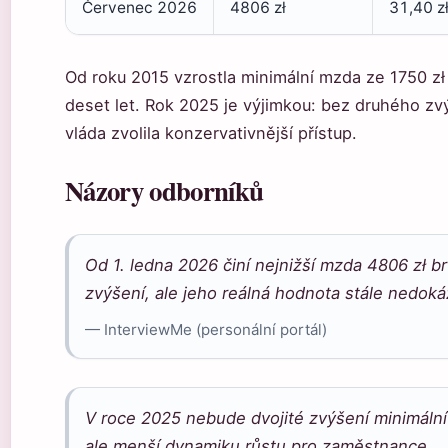
Červenec 2026
4806 zł
31,40 z
Od roku 2015 vzrostla minimální mzda ze 1750 zł
deset let. Rok 2025 je výjimkou: bez druhého zvý
vláda zvolila konzervativnější přístup.
Názory odborníků
Od 1. ledna 2026 činí nejnižší mzda 4806 zł br
zvýšení, ale jeho reálná hodnota stále nedokáž
— InterviewMe (personální portál)
V roce 2025 nebude dvojité zvýšení minimální
ale menší dynamiku růstu pro zaměstnance.