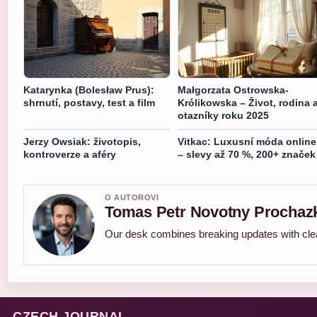
Katarynka (Bolesław Prus):
Małgorzata Ostrowska-
shrnutí, postavy, test a film
Królikowska – Život, rodina 
otazníky roku 2025
Jerzy Owsiak: životopis,
Vitkac: Luxusní móda online
kontroverze a aféry
– slevy až 70 %, 200+ značek
O AUTOROVI
Tomas Petr Novotny Prochaz
Our desk combines breaking updates with clear
CZECH JOURNAL