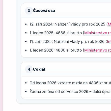
Časová osa
3
12. září 2024: Nařízení vlády pro rok 2025 (
M
1. leden 2025: 4666 zł brutto (
Ministerstvo r
11. září 2025: Nařízení vlády pro rok 2026 (
I
1. leden 2026: 4806 zł brutto (
Ministerstvo r
Co dál
4
Od ledna 2026 vzroste mzda na 4806 zł brutt
Žádná změna od července 2026 – další úpra