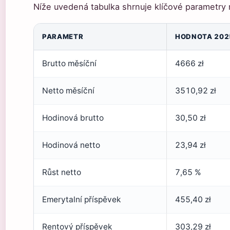
Níže uvedená tabulka shrnuje klíčové parametry 
PARAMETR
HODNOTA 202
Brutto měsíční
4666 zł
Netto měsíční
3510,92 zł
Hodinová brutto
30,50 zł
Hodinová netto
23,94 zł
Růst netto
7,65 %
Emerytalní příspěvek
455,40 zł
Rentový příspěvek
303,29 zł