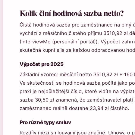
Kolik činí hodinová sazba netto?
Čistá hodinová sazba pro zaměstnance na plný ú
vychází z měsíčního čistého příjmu 3510,92 zł 
(InterviewMe (personální portál)). Výpočet zah
skutečná kupní síla za každou odpracovanou hod
Výpočet pro 2025
Základní vzorec: měsíční netto 3510,92 zł ÷ 160 
Ve skutečnosti se hodinová sazba počítá jako pod
praxi je nejdůležitější číslo, které vidíte na výp
sazba 30,50 zł znamená, že zaměstnavatel platí z
zaměstnanec reálně dostane 23,94 zł čistého.
Pro různé typy smluv
Rozdíly mezi smlouvami jsou značné. Umowa o pr