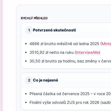
RYCHLÝ PŘEHLED
Potvrzené skutečnosti
1
4666 zł brutto měsíčně od ledna 2025 (
Minis
3510,92 zł netto na ruku (
InterviewMe
)
30,50 zł brutto za hodinu, bez změny v červe
Co je nejasné
2
Přesná částka od července 2025 – v roce 20
Finální výše odvodů ZUS pro rok 2026 (saz