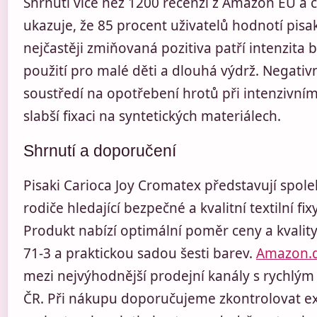
Shrnutí více než 1200 recenzí z Amazon EU a 
ukazuje, že 85 procent uživatelů hodnotí pisa
nejčastěji zmiňovaná pozitiva patří intenzita 
použití pro malé děti a dlouhá výdrž. Negativn
soustředí na opotřebení hrotů při intenzivní
slabší fixaci na syntetických materiálech.
Shrnutí a doporučení
Pisaki Carioca Joy Cromatex představují spole
rodiče hledající bezpečné a kvalitní textilní fix
Produkt nabízí optimální poměr ceny a kvality 
71-3 a praktickou sadou šesti barev.
Amazon.
mezi nejvýhodnější prodejní kanály s rychlý
ČR. Při nákupu doporučujeme zkontrolovat exp