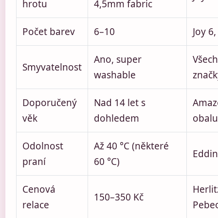
hrotu
4,5mm fabric
Počet barev
6–10
Joy 6
Ano, super
Všech
Smyvatelnost
washable
značk
Doporučený
Nad 14 let s
Amazo
věk
dohledem
obalu
Odolnost
Až 40 °C (některé
Eddin
praní
60 °C)
Cenová
Herlit
150–350 Kč
relace
Pebeo