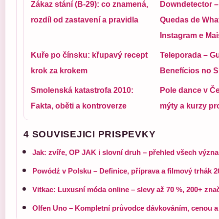
Zákaz stání (B-29): co znamená,
Downdetector – 
rozdíl od zastavení a pravidla
Quedas de Wha
Instagram e Mai
Kuře po čínsku: křupavý recept
Teleporada – G
krok za krokem
Benefícios no 
Smolenská katastrofa 2010:
Pole dance v Če
Fakta, oběti a kontroverze
mýty a kurzy pr
4 SOUVISEJICI PRISPEVKY
Jak: zvíře, OP JAK i slovní druh – přehled všech význ
Powódź v Polsku – Definice, příprava a filmový trhák 2
Vitkac: Luxusní móda online – slevy až 70 %, 200+ zna
Olfen Uno – Kompletní průvodce dávkováním, cenou a