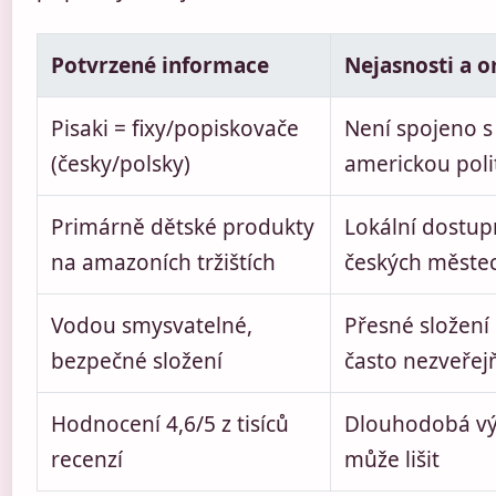
Potvrzené informace
Nejasnosti a 
Pisaki = fixy/popiskovače
Není spojeno s 
(česky/polsky)
americkou poli
Primárně dětské produkty
Lokální dostup
na amazoních tržištích
českých měste
Vodou smysvatelné,
Přesné složení 
bezpečné složení
často nezveřejň
Hodnocení 4,6/5 z tisíců
Dlouhodobá vý
recenzí
může lišit