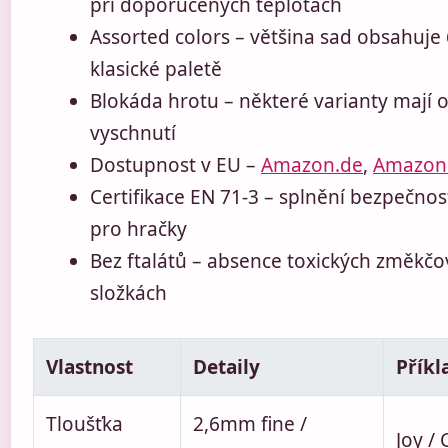
při doporučených teplotách
Assorted colors – většina sad obsahuje 
klasické paletě
Blokáda hrotu – některé varianty mají 
vyschnutí
Dostupnost v EU –
Amazon.de
,
Amazon
Certifikace EN 71-3 – splnění bezpečno
pro hračky
Bez ftalátů – absence toxických změkčo
složkách
Vlastnost
Detaily
Příkl
Tloušťka
2,6mm fine /
Joy /