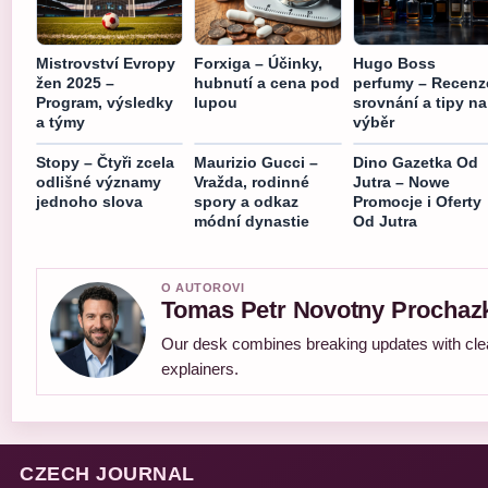
Mistrovství Evropy
Forxiga – Účinky,
Hugo Boss
žen 2025 –
hubnutí a cena pod
perfumy – Recenz
Program, výsledky
lupou
srovnání a tipy na
a týmy
výběr
Stopy – Čtyři zcela
Maurizio Gucci –
Dino Gazetka Od
odlišné významy
Vražda, rodinné
Jutra – Nowe
jednoho slova
spory a odkaz
Promocje i Oferty
módní dynastie
Od Jutra
O AUTOROVI
Tomas Petr Novotny Prochaz
Our desk combines breaking updates with clea
explainers.
CZECH JOURNAL