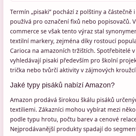
Termín „pisaki” pochází z polštiny a částečně i 
používá pro označení fixů nebo popisovačů. V
commerce se však tento výraz stal synonyme
textilní markery, zejména díky rostoucí popul
Carioca na amazoních tržištích. Spotřebitelé 
vyhledávají pisaki především pro školní projek
trička nebo tvůrčí aktivity v zájmových kroužcí
Jaké typy pisáků nabízí Amazon?
Amazon prodává širokou škálu pisáků určenýc
textiliemi. Zákazníci mohou vybírat mezi něko
podle typu hrotu, počtu barev a cenové relace
Nejprodávanější produkty spadají do segme