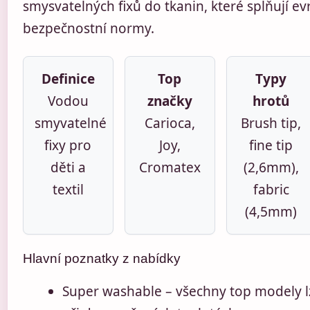
smysvatelných fixů do tkanin, které splňují e
bezpečnostní normy.
Definice
Top
Typy
Vodou
značky
hrotů
smyvatelné
Carioca,
Brush tip,
fixy pro
Joy,
fine tip
děti a
Cromatex
(2,6mm),
textil
fabric
(4,5mm)
Hlavní poznatky z nabídky
Super washable – všechny top modely lz