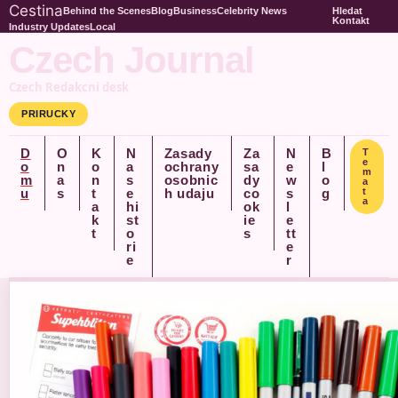
Cestina
Behind the Scenes
Blog
Business
Celebrity News
Hledat
Kontakt
Industry Updates
Local
Czech Journal
Czech Redakcni desk
PRIRUCKY
D
O
K
N
Zasady
Za
N
B
T
e
o
n
o
a
ochrany
sa
e
l
m
m
a
n
s
osobnic
dy
w
o
a
u
s
t
e
h udaju
co
s
g
t
a
a
hi
ok
l
k
st
ie
e
t
o
s
tt
ri
e
e
r