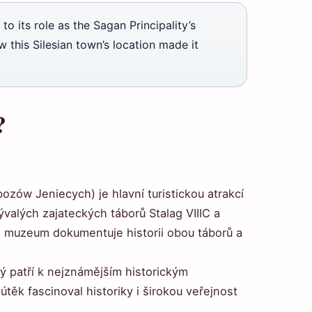
 to its role as the Sagan Principality’s
 this Silesian town’s location made it
?
ów Jeniecych) je hlavní turistickou atrakcí
valých zajateckých táborů Stalag VIIIC a
, muzeum dokumentuje historii obou táborů a
rý patří k nejznámějším historickým
těk fascinoval historiky i širokou veřejnost