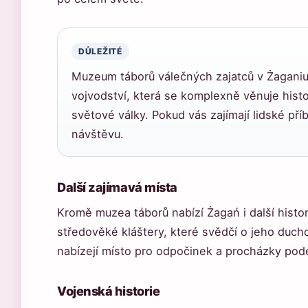
DŮLEŽITÉ
Muzeum táborů válečných zajatců v Żaganiu 
vojvodství, která se komplexně věnuje hist
světové války. Pokud vás zajímají lidské pří
návštěvu.
Další zajímavá místa
Kromě muzea táborů nabízí Żagań i další histo
středověké kláštery, které svědčí o jeho ducho
nabízejí místo pro odpočinek a procházky podé
Vojenská historie