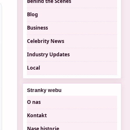
Behind the Scenes
Blog
Business
Celebrity News
Industry Updates
Local
Stranky webu
O nas
Kontakt
Nase historie