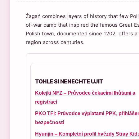
Żagań combines layers of history that few Poli
of-war camp that inspired the famous Great E
Polish town, documented since 1202, offers a
region across centuries.
TOHLE SI NENECHTE UJIT
Kolejki NFZ – Průvodce čekacími lhůtami a
registrací
PKO TFI: Průvodce výplatami PPK, přihláše
bezpečností
Hyunjin – Kompletní profil hvězdy Stray Kid