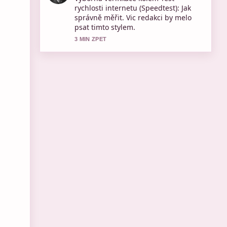
&#8211; Aktuální vysílání na.... Je to
nejprehlednejsi souhrn, ktery jsem
dnes videl.
5 MIN ZPET