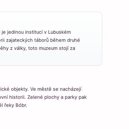
je jedinou institucí v Lubuském
orii zajateckých táborů během druhé
běhy z války, toto muzeum stojí za
rické objekty. Ve městě se nacházejí
vní historii. Zelené plochy a parky pak
l řeky Bóbr.