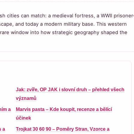
sh cities can match: a medieval fortress, a WWII prisoner
scape, and today a modern military base. This western
 rare window into how strategic geography shaped the
Jak: zvíře, OP JAK i slovní druh – přehled všech
významů
ním a
Marvis pasta – Kde koupit, recenze a bělící
účinek
s a
Trojkat 30 60 90 – Poměry Stran, Vzorce a