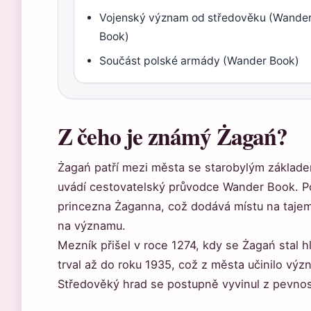
Vojenský význam od středověku (Wande
Book)
Součást polské armády (Wander Book)
Z čeho je známý Żagań?
Żagań patří mezi města se starobylým základem
uvádí cestovatelský průvodce Wander Book. P
princezna Żaganna, což dodává místu na tajemn
na významu.
Mezník přišel v roce 1274, kdy se Żagań stal 
trval až do roku 1935, což z města učinilo výz
Středověký hrad se postupně vyvinul z pevnos