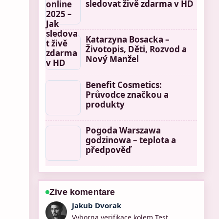
sledovat živě zdarma v HD
Katarzyna Bosacka –
Životopis, Děti, Rozvod a
Nový Manžel
Benefit Cosmetics:
Průvodce značkou a
produkty
Pogoda Warszawa
godzinowa – teplota a
předpověď
Zive komentare
Lucie Cerny
Skvele shrnuti k tvp seriale program