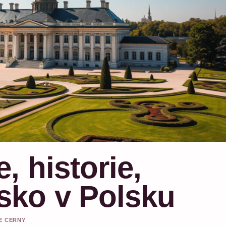
, historie,
sko v Polsku
IE CERNY