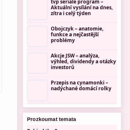
tvp seriale program –
Aktuální vysílání na dnes,
zítra i celý týden
Obojczyk – anatomie,
funkce a nejčastější
problémy
Akcje JSW – analýza,
výhled, dividendy a otázky
investorů
Przepis na cynamonki –
nadýchané domácí rolky
Prozkoumat temata