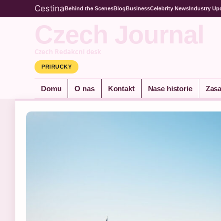
Cestina
Behind the Scenes
Blog
Business
Celebrity News
Industry Up
Czech Journal
Czech Redakcni desk
PRIRUCKY
Domu
O nas
Kontakt
Nase historie
Zasa