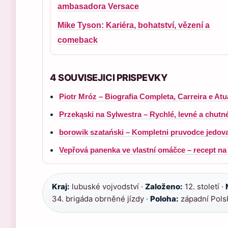
ambasadora Versace
Mike Tyson: Kariéra, bohatství, vězení a
comeback
4 SOUVISEJICI PRISPEVKY
Piotr Mróz – Biografia Completa, Carreira e Atu
Przekąski na Sylwestra – Rychlé, levné a chutn
borowik szatański – Kompletni pruvodce jedovat
Vepřová panenka ve vlastní omáčce – recept n
Kraj:
lubuské vojvodství ·
Založeno:
12. století ·
34. brigáda obrněné jízdy ·
Poloha:
západní Pols