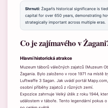
Shrnutí:
Żagań’s historical significance is tied
capital for over 650 years, demonstrating how
strategically important across multiple eras.
Co je zajímavého v Żagani
Hlavní historická atrakce
Muzeum táborů válečných zajatců (Muzeum Oboz
Żagania. Bylo založeno v roce 1971 na místě bý
Luftwaffe 3 Sagan. Jak uvádí portál Mapy.com
osobní příběhy zajatců z různých zemí.
Expozice zahrnuje Velký útěk z roku 1944, kte
událostem v táboře. Tento legendární pokus o ú
po celém světě.