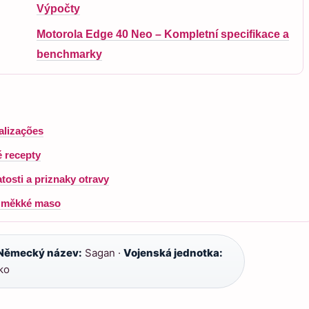
Výpočty
Motorola Edge 40 Neo – Kompletní specifikace a
benchmarky
alizações
é recepty
osti a priznaky otravy
a měkké maso
Německý název:
Sagan ·
Vojenská jednotka:
ko