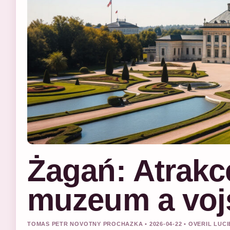
Żagań: Atrakce
muzeum a voj
TOMAS PETR NOVOTNY PROCHAZKA • 2026-04-22 • OVERIL LUC