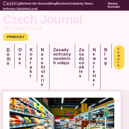
Cestina
Behind the Scenes
Blog
Business
Celebrity News
Hledat
Kontakt
Industry Updates
Local
Czech Journal
Czech Redakcni desk
PRIRUCKY
D
O
K
N
Zasady
Za
N
B
T
e
o
n
o
a
ochrany
sa
e
l
m
m
a
n
s
osobnic
dy
w
o
a
u
s
t
e
h udaju
co
s
g
t
a
a
hi
ok
l
k
st
ie
e
t
o
s
tt
ri
e
e
r