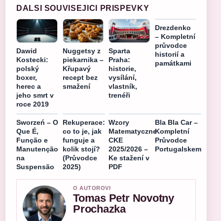
DALSI SOUVISEJICI PRISPEVKY
Drezdenko
– Kompletní
průvodce
Dawid
Nuggetsy z
Sparta
historií a
Kostecki:
piekarnika –
Praha:
památkami
polský
Křupavý
historie,
boxer,
recept bez
vysílání,
herec a
smažení
vlastník,
jeho smrt v
trenéři
roce 2019
Sworzeń – O
Rekuperace:
Wzory
Bla Bla Car –
Que É,
co to je, jak
Matematyczne
Kompletní
Função e
funguje a
CKE
Průvodce
Manutenção
kolik stojí?
2025/2026 –
Portugalskem
na
(Průvodce
Ke stažení v
Suspensão
2025)
PDF
O AUTOROVI
Tomas Petr Novotny
Prochazka