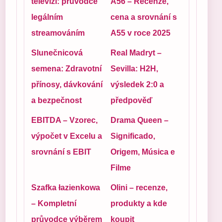
televizi: průvodce
A56 – Recenze,
legálním
cena a srovnání s
streamováním
A55 v roce 2025
Slunečnicová
Real Madryt –
semena: Zdravotní
Sevilla: H2H,
přínosy, dávkování
výsledek 2:0 a
a bezpečnost
předpověď
EBITDA – Vzorec,
Drama Queen –
výpočet v Excelu a
Significado,
srovnání s EBIT
Origem, Música e
Filme
Szafka łazienkowa
Olini – recenze,
– Kompletní
produkty a kde
průvodce výběrem
koupit