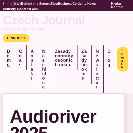
Cestina
Behind the Scenes
Blog
Business
Celebrity News
Hledat
Kontakt
Industry Updates
Local
Czech Journal
Czech Redakcni desk
PRIRUCKY
D
O
K
N
Zasady
Za
N
B
T
e
o
n
o
a
ochrany
sa
e
l
m
m
a
n
s
osobnic
dy
w
o
a
u
s
t
e
h udaju
co
s
g
t
a
a
hi
ok
l
k
st
ie
e
t
o
s
tt
ri
e
e
r
Audioriver