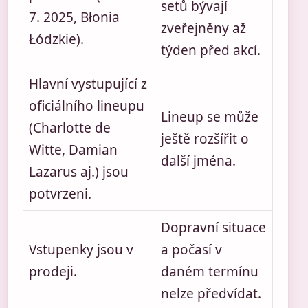
setů bývají
7. 2025, Błonia
zveřejněny až
Łódzkie).
týden před akcí.
Hlavní vystupující z
oficiálního lineupu
Lineup se může
(Charlotte de
ještě rozšířit o
Witte, Damian
další jména.
Lazarus aj.) jsou
potvrzeni.
Dopravní situace
Vstupenky jsou v
a počasí v
prodeji.
daném termínu
nelze předvídat.