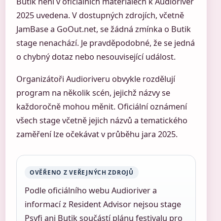
Butik není v oficiálních materiálech k Audioriver
2025 uvedena. V dostupných zdrojích, včetně
JamBase a GoOut.net, se žádná zmínka o Butik
stage nenachází. Je pravděpodobné, že se jedná
o chybný dotaz nebo nesouvisející událost.
Organizátoři Audioriveru obvykle rozdělují
program na několik scén, jejichž názvy se
každoročně mohou měnit. Oficiální oznámení
všech stage včetně jejich názvů a tematického
zaměření lze očekávat v průběhu jara 2025.
OVĚŘENO Z VEŘEJNÝCH ZDROJŮ
Podle oficiálního webu Audioriver a
informací z Resident Advisor nejsou stage
Psyfi ani Butik součástí plánu festivalu pro