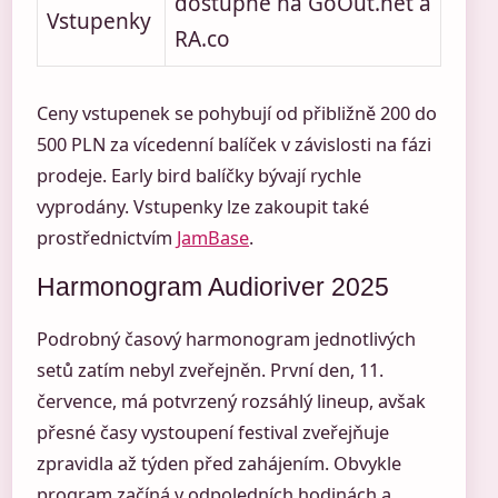
dostupné na GoOut.net a
Vstupenky
RA.co
Ceny vstupenek se pohybují od přibližně 200 do
500 PLN za vícedenní balíček v závislosti na fázi
prodeje. Early bird balíčky bývají rychle
vyprodány. Vstupenky lze zakoupit také
prostřednictvím
JamBase
.
Harmonogram Audioriver 2025
Podrobný časový harmonogram jednotlivých
setů zatím nebyl zveřejněn. První den, 11.
července, má potvrzený rozsáhlý lineup, avšak
přesné časy vystoupení festival zveřejňuje
zpravidla až týden před zahájením. Obvykle
program začíná v odpoledních hodinách a