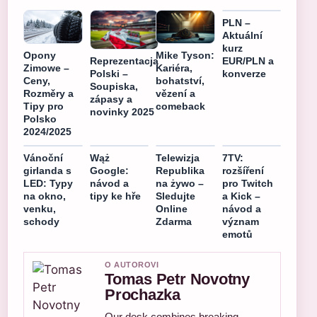
PLN –
Aktuální
kurz
Opony
Mike Tyson:
EUR/PLN a
Reprezentacja
Zimowe –
Kariéra,
konverze
Polski –
Ceny,
bohatství,
Soupiska,
Rozměry a
vězení a
zápasy a
Tipy pro
comeback
novinky 2025
Polsko
2024/2025
Vánoční
Wąż
Telewizja
7TV:
girlanda s
Google:
Republika
rozšíření
LED: Typy
návod a
na żywo –
pro Twitch
na okno,
tipy ke hře
Sledujte
a Kick –
venku,
Online
návod a
schody
Zdarma
význam
emotů
O AUTOROVI
Tomas Petr Novotny
Prochazka
Our desk combines breaking