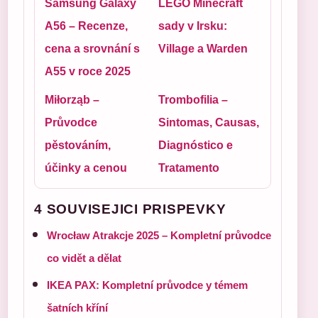
Samsung Galaxy
LEGO Minecraft
A56 – Recenze,
sady v Irsku:
cena a srovnání s
Village a Warden
A55 v roce 2025
Miłorząb –
Trombofilia –
Průvodce
Sintomas, Causas,
pěstováním,
Diagnóstico e
účinky a cenou
Tratamento
4 SOUVISEJICI PRISPEVKY
Wrocław Atrakcje 2025 – Kompletní průvodce
co vidět a dělat
IKEA PAX: Kompletní průvodce y témem
šatních kříní