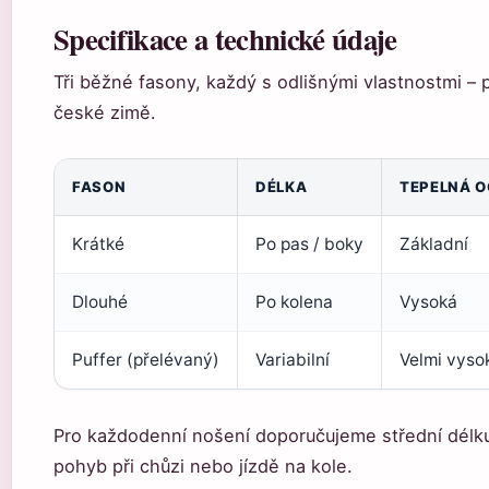
Specifikace a technické údaje
Tři běžné fasony, každý s odlišnými vlastnostmi – p
české zimě.
FASON
DÉLKA
TEPELNÁ 
Krátké
Po pas / boky
Základní
Dlouhé
Po kolena
Vysoká
Puffer (přelévaný)
Variabilní
Velmi vyso
Pro každodenní nošení doporučujeme střední délku
pohyb při chůzi nebo jízdě na kole.