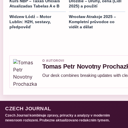
Kurs NBP – Taxas Oficiais
Droždie – Druhy, cena (Lidl
Atualizadas Tabelas A e B
2025) a použití
Widzew Łódź – Motor
Wrocław Atrakcje 2025 –
Lublin: H2H, sestavy,
Kompletní průvodce co
předpověď
vidět a dělat
O AUTOROVI
Tomas Petr Novotny Prochaz
Our desk combines breaking updates with clear
CZECH JOURNAL
Czech Journal kombinuje zpravy, prirucky a analyzy v modernim
newsroom rozlozeni. Prubezne aktualizovano redakcnim tymem.