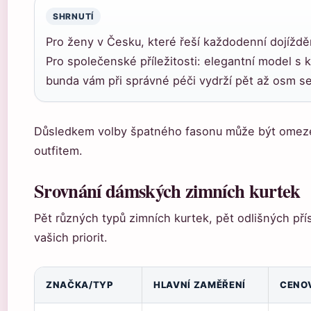
SHRNUTÍ
Pro ženy v Česku, které řeší každodenní dojížd
Pro společenské příležitosti: elegantní model s 
bunda vám při správné péči vydrží pět až osm s
Důsledkem volby špatného fasonu může být omez
outfitem.
Srovnání dámských zimních kurtek
Pět různých typů zimních kurtek, pět odlišných pří
vašich priorit.
ZNAČKA/TYP
HLAVNÍ ZAMĚŘENÍ
CENO