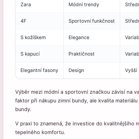
Zara
Módní trendy
Střed
4F
Sportovní funkčnost
Střed
S kožíškem
Elegance
Variab
S kapucí
Praktičnost
Variab
Elegantní fasony
Design
Vyšší
Výběr mezi módní a sportovní značkou závisí na va
faktor při nákupu zimní bundy, ale kvalita materiá
bundy.
V praxi to znamená, že investice do kvalitnějšího m
tepelného komfortu.