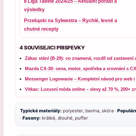
II Liga Tabele 2024/25 – Aktuální pořadí a
výsledky
Przekąski na Sylwestra – Rychlé, levné a
chutné recepty
4 SOUVISEJICI PRISPEVKY
Zákaz stání (B-29): co znamená, rozdíl od zastavení 
Mazda CX-30: cena, motor, spotřeba a srovnání s CX
Messenger Logowanie – Kompletní návod pro web i 
Vitkac: Luxusní móda online – slevy až 70 %, 200+ z
Typické materiály:
polyester, bavlna, skóra ·
Populár
·
Fasony:
krátké, dlouhé, puffer