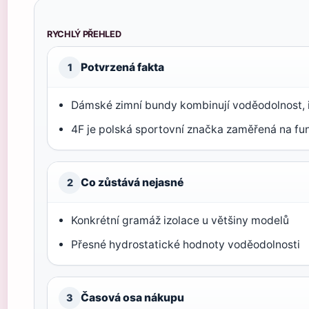
RYCHLÝ PŘEHLED
Potvrzená fakta
1
Dámské zimní bundy kombinují voděodolnost, iz
4F je polská sportovní značka zaměřená na fun
Co zůstává nejasné
2
Konkrétní gramáž izolace u většiny modelů
Přesné hydrostatické hodnoty voděodolnosti
Časová osa nákupu
3