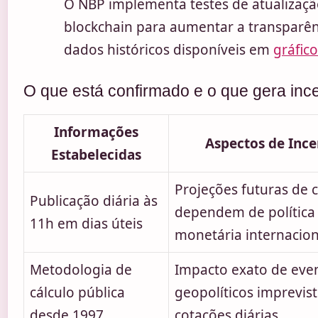
O NBP implementa testes de atualizaçã
blockchain para aumentar a transparên
dados históricos disponíveis em
gráfico
O que está confirmado e o que gera inc
Informações
Aspectos de Ince
Estabelecidas
Projeções futuras de
Publicação diária às
dependem de política
11h em dias úteis
monetária internacion
Metodologia de
Impacto exato de eve
cálculo pública
geopolíticos imprevis
desde 1997
cotações diárias