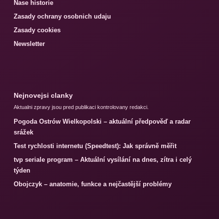
Nase historie
Zasady ochrany osobnich udaju
Zasady cookies
Newsletter
Nejnovejsi clanky
Aktualni zpravy jsou pred publikaci kontrolovany redakci.
Pogoda Ostrów Wielkopolski – aktuální předpověď a radar
srážek
Test rychlosti internetu (Speedtest): Jak správně měřit
tvp seriale program – Aktuální vysílání na dnes, zítra i celý
týden
Obojczyk – anatomie, funkce a nejčastější problémy