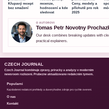
Křupavý recept
recenze,
Ceny, modely a
spo
bez smažení
hodnocení a kde
příchutě pro rok
mód
sledovat
2025
O AUTOROVI
Tomas Petr Novotny Prochaz
Our desk combines breaking updates with cle
practical explainers.
CZECH JOURNAL
Czech Journal kombinuje zpravy, prirucky a analyzy v modernim
newsroom rozlozeni. Prubezne aktualizovano redakcnim tymem.
Popularni
Kazdodenni redakcni prehledy a duveryhodne zdroje pro rychle overeni.
O nas
Kontakt