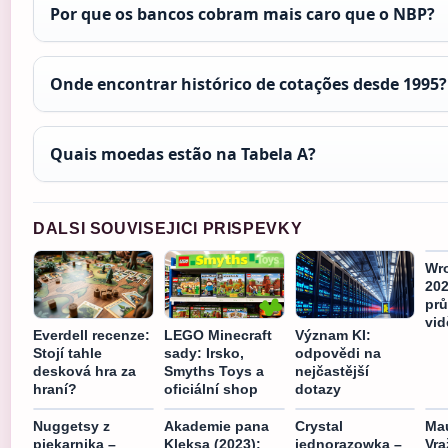
Por que os bancos cobram mais caro que o NBP?
Onde encontrar histórico de cotações desde 1995?
Quais moedas estão na Tabela A?
DALSI SOUVISEJICI PRISPEVKY
Wro
202
pr
vid
Everdell recenze:
LEGO Minecraft
Význam KI:
Stojí tahle
sady: Irsko,
odpovědi na
desková hra za
Smyths Toys a
nejčastější
hraní?
oficiální shop
dotazy
Nuggetsy z
Akademie pana
Crystal
Mau
piekarnika –
Kleksa (2023):
jednorazowka –
Vra