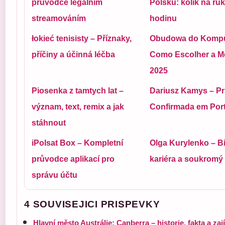
průvodce legálním
Polsku: kolik na ruk
streamováním
hodinu
łokieć tenisisty – Příznaky,
Obudowa do Kompu
příčiny a účinná léčba
Como Escolher a M
2025
Piosenka z tamtych lat –
Dariusz Kamys – Pr
význam, text, remix a jak
Confirmada em Por
stáhnout
iPolsat Box – Kompletní
Olga Kurylenko – Bi
průvodce aplikací pro
kariéra a soukromý 
správu účtu
4 SOUVISEJICI PRISPEVKY
Hlavní město Austrálie: Canberra – historie, fakta a za