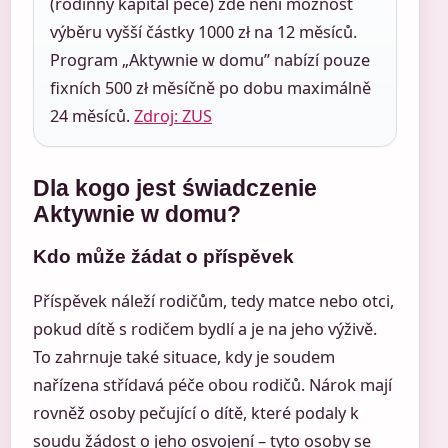
(rodinný kapitál péče) zde není možnost
výběru vyšší částky 1000 zł na 12 měsíců.
Program „Aktywnie w domu” nabízí pouze
fixních 500 zł měsíčně po dobu maximálně
24 měsíců.
Zdroj: ZUS
Dla kogo jest świadczenie
Aktywnie w domu?
Kdo může žádat o příspěvek
Příspěvek náleží rodičům, tedy matce nebo otci,
pokud dítě s rodičem bydlí a je na jeho výživě.
To zahrnuje také situace, kdy je soudem
nařízena střídavá péče obou rodičů. Nárok mají
rovněž osoby pečující o dítě, které podaly k
soudu žádost o jeho osvojení – tyto osoby se