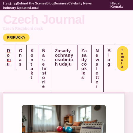
Cestina
Behind the Scenes
Blog
Business
Celebrity News
Hledat
Kontakt
Industry Updates
Local
Czech Journal
Czech Redakcni desk
PRIRUCKY
D
O
K
N
Zasady
Za
N
B
T
e
o
n
o
a
ochrany
sa
e
l
m
m
a
n
s
osobnic
dy
w
o
a
u
s
t
e
h udaju
co
s
g
t
a
a
hi
ok
l
k
st
ie
e
t
o
s
tt
ri
e
e
r