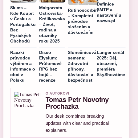
Definice
Skims –
Małgorzata
SMTP a
Rutinoscorbin
Kde Koupit
Ostrowska-
nastavení u
– Kompletní
v Česku a
Królikowska
nazwa.pl
průvodce
Portugalsku
– Život,
složením a
Bez
rodina a
dávkováním
Fyzických
otazníky
Obchodů
roku 2025
Raczki –
Disco
Slunečnicová
Langer seriál
průvodce
Elysium:
semena:
2025: Děj,
výběrem a
Průlomové
Zdravotní
obsazení,
informace o
RPG bez
přínosy,
premiéra
obci v
bojů –
dávkování a
SkyShowtime
Polsku
recenze
bezpečnost
O AUTOROVI
Tomas Petr Novotny
Prochazka
Our desk combines breaking
updates with clear and practical
explainers.