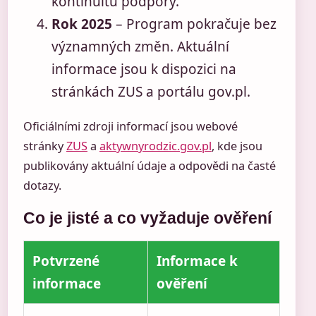
kontinuitu podpory.
Rok 2025
– Program pokračuje bez
významných změn. Aktuální
informace jsou k dispozici na
stránkách ZUS a portálu gov.pl.
Oficiálními zdroji informací jsou webové
stránky
ZUS
a
aktywnyrodzic.gov.pl
, kde jsou
publikovány aktuální údaje a odpovědi na časté
dotazy.
Co je jisté a co vyžaduje ověření
Potvrzené
Informace k
informace
ověření