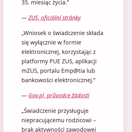
35. miesiąc życia.”
—
ZUS, oficiální stránky
„Wniosek o świadczenie składa
się wyłącznie w formie
elektronicznej, korzystając z
platformy PUE ZUS, aplikacji
mZUS, portalu Emp@tia lub
bankowości elektronicznej.”
—
Gov.pl, průvodce žádostí
„Świadczenie przysługuje
niepracującemu rodzicowi –
brak aktywności zawodowej