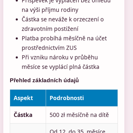
Příspěvek je vyplácen bez ohledu
na výši příjmu rodiny
Částka se neváže k orzeczení o
zdravotním postižení
Platba probíhá měsíčně na účet
prostřednictvím ZUS
Při vzniku nároku v průběhu
měsíce se vyplácí plná částka
Přehled základních údajů
Aspekt
Podrobnosti
Částka
500 zł měsíčně na dítě
Od 12. do 35. měsíce