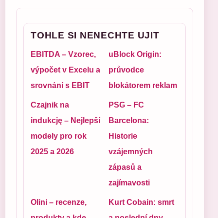
TOHLE SI NENECHTE UJIT
EBITDA – Vzorec,
uBlock Origin:
výpočet v Excelu a
průvodce
srovnání s EBIT
blokátorem reklam
Czajnik na
PSG – FC
indukcję – Nejlepší
Barcelona:
modely pro rok
Historie
2025 a 2026
vzájemných
zápasů a
zajímavosti
Olini – recenze,
Kurt Cobain: smrt
produkty a kde
a poslední dny –