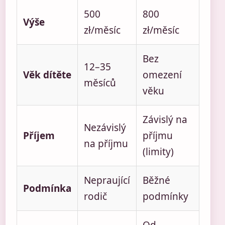
500
800
Výše
zł/měsíc
zł/měsíc
Bez
12–35
Věk dítěte
omezení
měsíců
věku
Závislý na
Nezávislý
Příjem
příjmu
na příjmu
(limity)
Nepraující
Běžné
Podmínka
rodič
podmínky