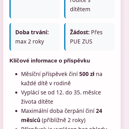
rodiče s
dítětem
Doba trvání:
Žádost:
Přes
max 2 roky
PUE ZUS
Klíčové informace o příspěvku
Měsíční příspěvek činí
500 zł
na
každé dítě v rodině
Vyplácí se od 12. do 35. měsíce
života dítěte
Maximální doba čerpání činí
24
měsíců
(přibližně 2 roky)