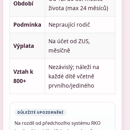
Období
života (max 24 měsíců)
Podmínka
Nepraující rodič
Na účet od ZUS,
Výplata
měsíčně
Nezávislý; náleží na
Vztah k
každé dítě včetně
800+
prvního/jediného
DŮLEŽITÉ UPOZORNĚNÍ
Na rozdíl od předchozího systému RKO