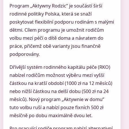
Program „Aktywny Rodzic” je součástí širší
rodinné politiky Polska, která se snaží
poskytovat flexibilní podporu rodinám s malými
dětmi. Cílem programu je umožnit rodičům
volbu mezi péčí o dítě doma a návratem do
práce, přičemž obě varianty jsou finančně
podporovány.
Dřívější systém rodinného kapitálu péče (RKO)
nabízel rodičům možnost výběru mezi vyšší
částkou na kratší období (1000 zł na 12 měsíců)
nebo nižší částkou na delší dobu (500 zł na 24
měsíců). Nový program „Aktywnie w domu”
tuto volbu ruší a nabízí pouze fixních 500 zł
měsíčně po dobu maximálně dvou let.
Pro pracující rodiče program nabízí alternativní