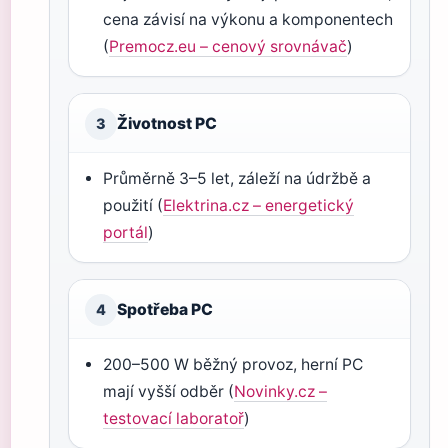
cena závisí na výkonu a komponentech
(
Premocz.eu – cenový srovnávač
)
Životnost PC
3
Průměrně 3–5 let, záleží na údržbě a
použití (
Elektrina.cz – energetický
portál
)
Spotřeba PC
4
200–500 W běžný provoz, herní PC
mají vyšší odběr (
Novinky.cz –
testovací laboratoř
)