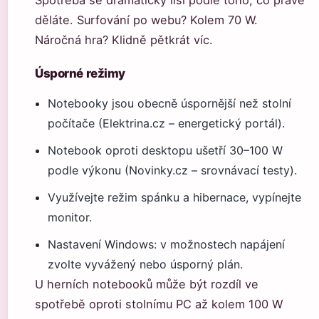
Spotřeba se dramaticky liší podle toho, co právě
děláte. Surfování po webu? Kolem 70 W.
Náročná hra? Klidně pětkrát víc.
Úsporné režimy
Notebooky jsou obecně úspornější než stolní
počítače (Elektrina.cz – energetický portál).
Notebook oproti desktopu ušetří 30–100 W
podle výkonu (Novinky.cz – srovnávací testy).
Využívejte režim spánku a hibernace, vypínejte
monitor.
Nastavení Windows: v možnostech napájení
zvolte vyvážený nebo úsporný plán.
U herních notebooků může být rozdíl ve
spotřebě oproti stolnímu PC až kolem 100 W