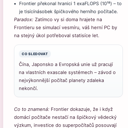
Frontier překonal hranici 1 exaFLOPS (10¹⁸) – to
je tisícínásobek špičkového herního počítače.
Paradox:
Zatímco vy si doma hrajete na
Frontieru se simulací vesmíru, váš herní PC by
na stejný úkol potřeboval statisíce let.
CO SLEDOVAT
Čína, Japonsko a Evropská unie už pracují
na vlastních exascale systémech – závod o
nejvýkonnější počítač planety zdaleka
nekončí.
Co to znamená:
Frontier dokazuje, že i když
domácí počítače nestačí na špičkový vědecký
výzkum, investice do superpočítačů posouvají