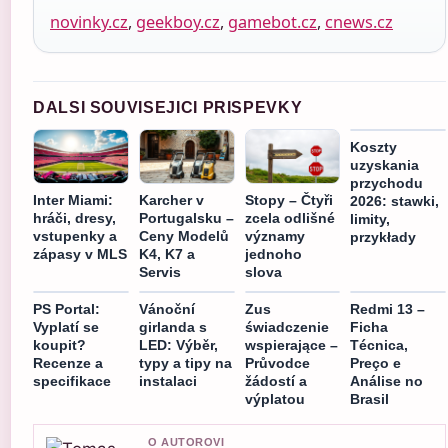
novinky.cz
,
geekboy.cz
,
gamebot.cz
,
cnews.cz
DALSI SOUVISEJICI PRISPEVKY
Koszty
uzyskania
przychodu
Inter Miami:
Karcher v
Stopy – Čtyři
2026: stawki,
hráči, dresy,
Portugalsku –
zcela odlišné
limity,
vstupenky a
Ceny Modelů
významy
przykłady
zápasy v MLS
K4, K7 a
jednoho
Servis
slova
PS Portal:
Vánoční
Zus
Redmi 13 –
Vyplatí se
girlanda s
świadczenie
Ficha
koupit?
LED: Výběr,
wspierające –
Técnica,
Recenze a
typy a tipy na
Průvodce
Preço e
specifikace
instalaci
žádostí a
Análise no
výplatou
Brasil
O AUTOROVI