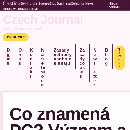
Cestina
Behind the Scenes
Blog
Business
Celebrity News
Hledat
Kontakt
Industry Updates
Local
Czech Journal
Czech Redakcni desk
PRIRUCKY
D
O
K
N
Zasady
Za
N
B
T
e
o
n
o
a
ochrany
sa
e
l
m
m
a
n
s
osobnic
dy
w
o
a
u
s
t
e
h udaju
co
s
g
t
a
a
hi
ok
l
k
st
ie
e
t
o
s
tt
ri
e
e
r
Co znamená