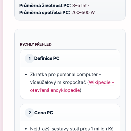
Průměrná životnost PC:
3–5 let ·
Průměrná spotřeba PC:
200–500 W
RYCHLÝ PŘEHLED
Definice PC
1
Zkratka pro personal computer –
víceúčelový mikropočítač (
Wikipedie –
otevřená encyklopedie
)
Cena PC
2
Nejdražší sestavy stojí přes 1 milion Kč,