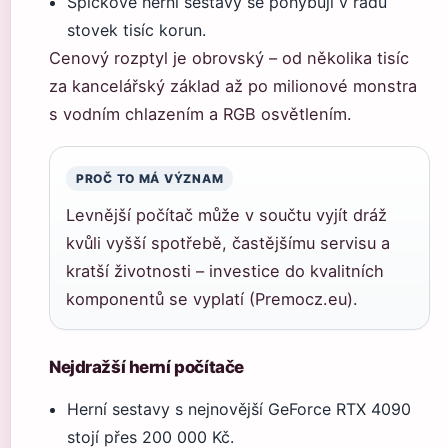
Špičkové herní sestavy se pohybují v řádu
stovek tisíc korun.
Cenový rozptyl je obrovský – od několika tisíc
za kancelářský základ až po milionové monstra
s vodním chlazením a RGB osvětlením.
PROČ TO MÁ VÝZNAM
Levnější počítač může v součtu vyjít dráž
kvůli vyšší spotřebě, častějšímu servisu a
kratší životnosti – investice do kvalitních
komponentů se vyplatí (Premocz.eu).
Nejdražší herní počítače
Herní sestavy s nejnovější GeForce RTX 4090
stojí přes 200 000 Kč.