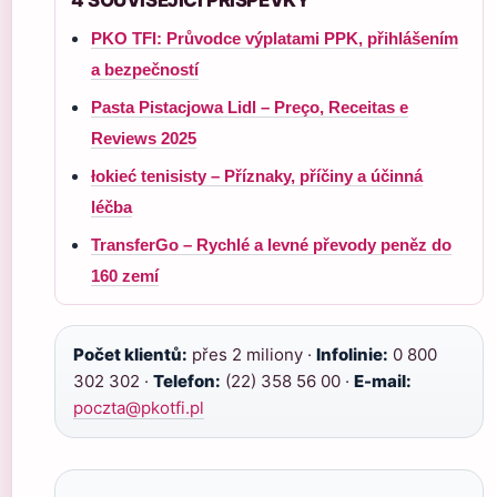
PKO TFI: Průvodce výplatami PPK, přihlášením
a bezpečností
Pasta Pistacjowa Lidl – Preço, Receitas e
Reviews 2025
łokieć tenisisty – Příznaky, příčiny a účinná
léčba
TransferGo – Rychlé a levné převody peněz do
160 zemí
Počet klientů:
přes 2 miliony ·
Infolinie:
0 800
302 302 ·
Telefon:
(22) 358 56 00 ·
E-mail:
poczta@pkotfi.pl