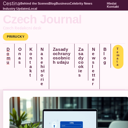
Cestina
Behind the Scenes
Blog
Business
Celebrity News
Hledat
Kontakt
Industry Updates
Local
Czech Journal
Czech Redakcni desk
PRIRUCKY
D
O
K
N
Zasady
Za
N
B
T
e
o
n
o
a
ochrany
sa
e
l
m
m
a
n
s
osobnic
dy
w
o
a
u
s
t
e
h udaju
co
s
g
t
a
a
hi
ok
l
k
st
ie
e
t
o
s
tt
ri
e
e
r