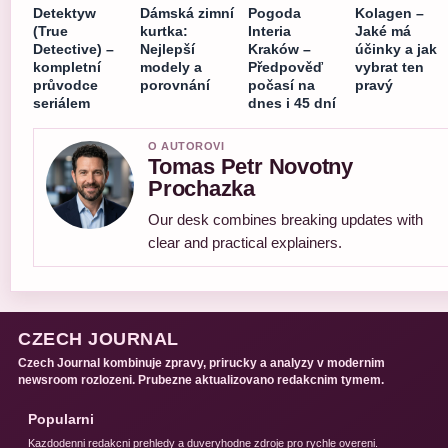
Detektyw
Dámská zimní
Pogoda
Kolagen –
(True
kurtka:
Interia
Jaké má
Detective) –
Nejlepší
Kraków –
účinky a jak
kompletní
modely a
Předpověď
vybrat ten
průvodce
porovnání
počasí na
pravý
seriálem
dnes i 45 dní
O AUTOROVI
Tomas Petr Novotny
Prochazka
Our desk combines breaking updates with
clear and practical explainers.
CZECH JOURNAL
Czech Journal kombinuje zpravy, prirucky a analyzy v modernim
newsroom rozlozeni. Prubezne aktualizovano redakcnim tymem.
Popularni
Kazdodenni redakcni prehledy a duveryhodne zdroje pro rychle overeni.