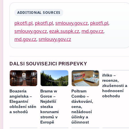
ADDITIONAL SOURCES
pkotfi.pl
,
pkotfi.pl
,
smlouvy.gov.cz
,
pkotfi.pl
,
smlouvy.gov.cz
,
ezak.suspk.cz
,
md.gov.cz
,
md.gov.cz
,
smlouvy.gov.cz
DALSI SOUVISEJICI PRISPEVKY
ifriko –
recenze,
zkušenosti a
hodnocení
Boazeria
Brama w
Poltram
obchodu
angielska –
Gorce –
Combo –
Elegantní
Nejdelší
dávkování,
obložení stěn
stezka
cena,
a schodů
korunami
nežádoucí
stromů v
účinky a
Evropě
účinnost