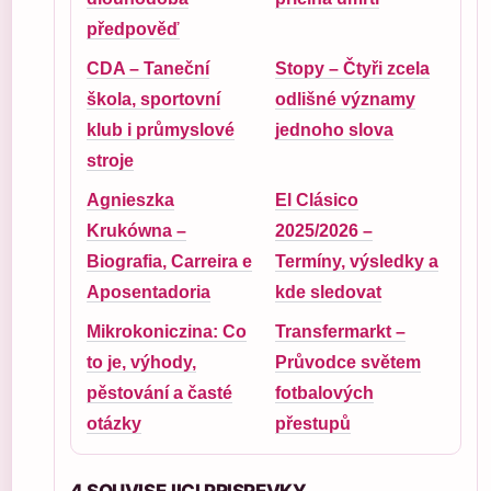
předpověď
CDA – Taneční
Stopy – Čtyři zcela
škola, sportovní
odlišné významy
klub i průmyslové
jednoho slova
stroje
Agnieszka
El Clásico
Krukówna –
2025/2026 –
Biografia, Carreira e
Termíny, výsledky a
Aposentadoria
kde sledovat
Mikrokoniczina: Co
Transfermarkt –
to je, výhody,
Průvodce světem
pěstování a časté
fotbalových
otázky
přestupů
4 SOUVISEJICI PRISPEVKY