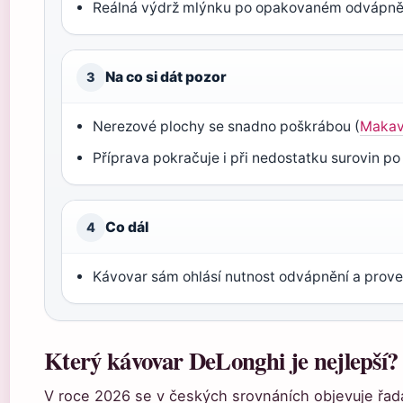
Reálná výdrž mlýnku po opakovaném odvápněn
Na co si dát pozor
3
Nerezové plochy se snadno poškrábou (
Makav
Příprava pokračuje i při nedostatku surovin po
Co dál
4
Kávovar sám ohlásí nutnost odvápnění a prove
Který kávovar DeLonghi je nejlepší?
V roce 2026 se v českých srovnáních objevuje řad