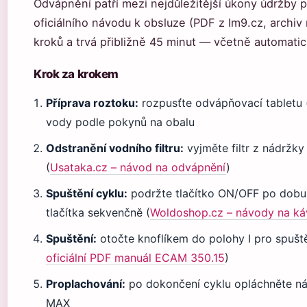
Odvápnění patří mezi nejdůležitější úkony údržby 
oficiálního návodu k obsluze (PDF z Im9.cz, archiv
kroků a trvá přibližně 45 minut — včetně automati
Krok za krokem
Příprava roztoku:
rozpusťte odvápňovací tabletu 
vody podle pokynů na obalu
Odstranění vodního filtru:
vyjměte filtr z nádržk
(
Usataka.cz – návod na odvápnění
)
Spuštění cyklu:
podržte tlačítko ON/OFF po dobu 
tlačítka sekvenčně (
Woldoshop.cz – návody na ká
Spuštění:
otočte knoflíkem do polohy I pro spušt
oficiální PDF manuál ECAM 350.15
)
Proplachování:
po dokončení cyklu opláchněte nád
MAX