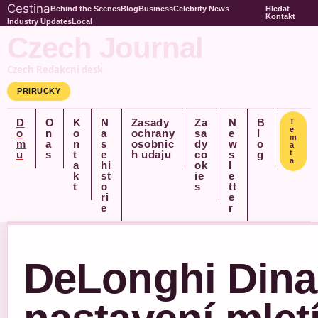
Cestina
Behind the Scenes
Blog
Business
Celebrity News
Hledat
Kontakt
Industry Updates
Local
Czech Journal
Czech Redakcni desk
PRIRUCKY
D
O
K
N
Zasady
Za
N
B
T
e
o
n
o
a
ochrany
sa
e
l
m
m
a
n
s
osobnic
dy
w
o
a
u
s
t
e
h udaju
co
s
g
t
a
a
hi
ok
l
k
st
ie
e
t
o
s
tt
ri
e
e
r
DeLonghi Dina