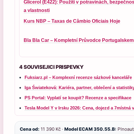
Glicerol (E422): Použití v potravinách, bezpečnos
a vlastnosti
Kurs NBP – Taxas de Câmbio Oficiais Hoje
Bla Bla Car – Kompletní Průvodce Portugalskem
4 SOUVISEJICI PRISPEVKY
Fuksiarz.pl – Komplexní recenze sázkové kanceláře
Iga Świateková: Kariéra, partner, oblečení a statistik
PS Portal: Vyplatí se koupit? Recenze a specifikace
Tesla Model Y v Irsku 2026: Cena, dojezd a 7místná 
Cena od:
11 390 Kč ·
Model ECAM 350.55.B:
Plnoaut