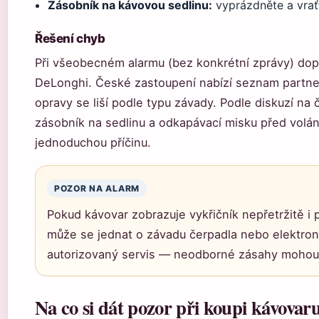
Zásobník na kávovou sedlinu:
vyprázdněte a vrať
Řešení chyb
Při všeobecném alarmu (bez konkrétní zprávy) dopo
DeLonghi. České zastoupení nabízí seznam partner
opravy se liší podle typu závady. Podle diskuzí na 
zásobník na sedlinu a odkapávací misku před volá
jednoduchou příčinu.
POZOR NA ALARM
Pokud kávovar zobrazuje vykřičník nepřetržitě i
může se jednat o závadu čerpadla nebo elektron
autorizovaný servis — neodborné zásahy mohou 
Na co si dát pozor při koupi kávovar