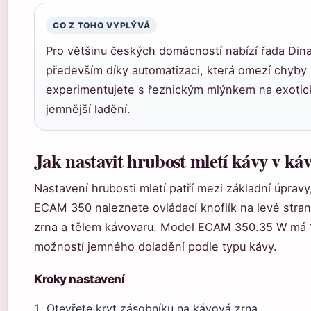
CO Z TOHO VYPLÝVÁ
Pro většinu českých domácností nabízí řada Di
především díky automatizaci, která omezí chyby p
experimentujete s řeznickým mlýnkem na exotic
jemnější ladění.
Jak nastavit hrubost mletí kávy v k
Nastavení hrubosti mletí patří mezi základní úpravy
ECAM 350 naleznete ovládací knoflík na levé stra
zrna a tělem kávovaru. Model ECAM 350.35 W má 1
možností jemného doladění podle typu kávy.
Kroky nastavení
Otevřete kryt zásobníku na kávová zrna