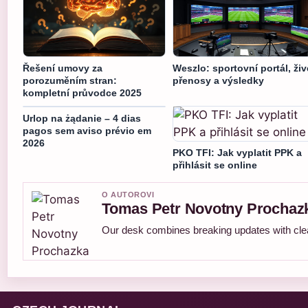
Řešení umovy za
Weszlo: sportovní portál, živ
porozuměním stran:
přenosy a výsledky
kompletní průvodce 2025
Urlop na żądanie – 4 dias
pagos sem aviso prévio em
2026
PKO TFI: Jak vyplatit PPK a
přihlásit se online
O AUTOROVI
Tomas Petr Novotny Prochaz
Our desk combines breaking updates with clear