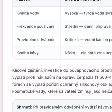
FAKTOR
VLIV NA ŽIVOTNOST
Kvalita vody
Vysoká — tvrdá voda zkra
Frekvence používání
Střední — denní příprava 
Pravidelné odvápnění
Kritická — vodní kámen p
Kvalita kávy
Nízká — olejnatá zrna uc
Klíčové zjištění: Investice do odvápňovacího prost
vyplatí proti nákladům na opravu čerpadla (1 500–4
fórech se vyplatí pořídit ochranný silikonový obkl
kosmetické vady, které uživatelé zmiňují jako nejča
Shrnutí:
Při pravidelném odvápnění vydrží kávova