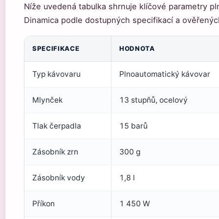
Níže uvedená tabulka shrnuje klíčové parametry 
Dinamica podle dostupných specifikací a ověřenýc
SPECIFIKACE
HODNOTA
Typ kávovaru
Plnoautomatický kávovar
Mlynček
13 stupňů, ocelový
Tlak čerpadla
15 barů
Zásobník zrn
300 g
Zásobník vody
1,8 l
Příkon
1 450 W