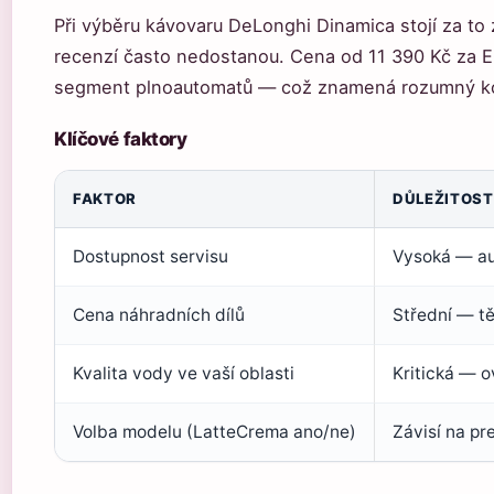
Při výběru kávovaru DeLonghi Dinamica stojí za to z
recenzí často nedostanou. Cena od 11 390 Kč za E
segment plnoautomatů — což znamená rozumný ko
Klíčové faktory
FAKTOR
DŮLEŽITOST
Dostupnost servisu
Vysoká — au
Cena náhradních dílů
Střední — tě
Kvalita vody ve vaší oblasti
Kritická — o
Volba modelu (LatteCrema ano/ne)
Závisí na pr