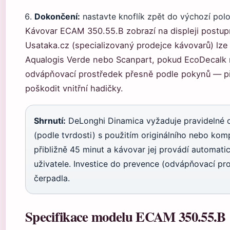
Dokončení:
nastavte knoflík zpět do výchozí pol
Kávovar ECAM 350.55.B zobrazí na displeji postupn
Usataka.cz (specializovaný prodejce kávovarů) lze p
Aqualogis Verde nebo Scanpart, pokud EcoDecalk ne
odvápňovací prostředek přesně podle pokynů — př
poškodit vnitřní hadičky.
Shrnutí:
DeLonghi Dinamica vyžaduje pravidelné 
(podle tvrdosti) s použitím originálního nebo komp
přibližně 45 minut a kávovar jej provádí automat
uživatele. Investice do prevence (odvápňovací p
čerpadla.
Specifikace modelu ECAM 350.55.B