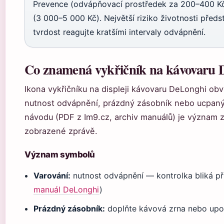
Prevence (odvápňovací prostředek za 200–400 Kč 
(3 000–5 000 Kč). Největší riziko životnosti předs
tvrdost reagujte kratšími intervaly odvápnění.
Co znamená vykřičník na kávovaru 
Ikona vykřičníku na displeji kávovaru DeLonghi obv
nutnost odvápnění, prázdný zásobník nebo ucpaný 
návodu (PDF z Im9.cz, archiv manuálů) je význam 
zobrazené zprávě.
Význam symbolů
Varování:
nutnost odvápnění — kontrolka bliká při
manuál DeLonghi
)
Prázdný zásobník:
doplňte kávová zrna nebo upo