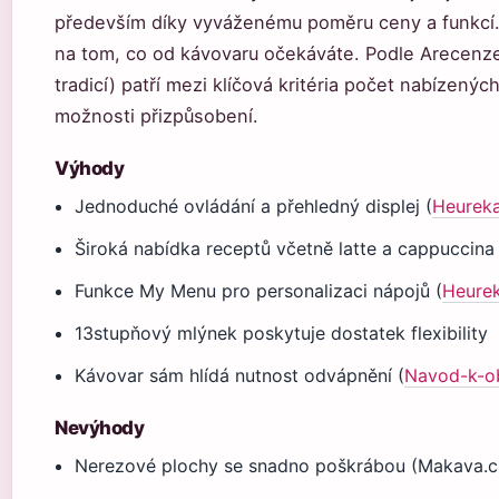
především díky vyváženému poměru ceny a funkcí.
na tom, co od kávovaru očekáváte. Podle Arecenze.
tradicí) patří mezi klíčová kritéria počet nabízený
možnosti přizpůsobení.
Výhody
Jednoduché ovládání a přehledný displej (
Heureka
Široká nabídka receptů včetně latte a cappuccina
Funkce My Menu pro personalizaci nápojů (
Heure
13stupňový mlýnek poskytuje dostatek flexibility
Kávovar sám hlídá nutnost odvápnění (
Navod-k-o
Nevýhody
Nerezové plochy se snadno poškrábou (Makava.c