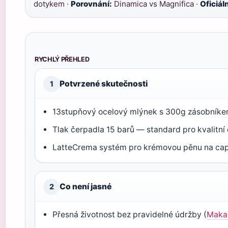
dotykem ·
Porovnání:
Dinamica vs Magnifica ·
Oficiál
RYCHLÝ PŘEHLED
Potvrzené skutečnosti
1
13stupňový ocelový mlýnek s 300g zásobníke
Tlak čerpadla 15 barů — standard pro kvalitní
LatteCrema systém pro krémovou pěnu na cap
Co není jasné
2
Přesná životnost bez pravidelné údržby (
Maka