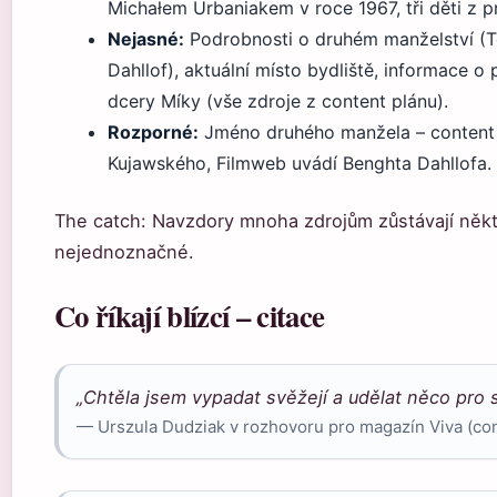
Michałem Urbaniakem v roce 1967, tři děti z p
Nejasné:
Podrobnosti o druhém manželství (
Dahllof), aktuální místo bydliště, informace o
dcery Míky (vše zdroje z content plánu).
Rozporné:
Jméno druhého manžela – content
Kujawského, Filmweb uvádí Benghta Dahllofa.
The catch: Navzdory mnoha zdrojům zůstávají někte
nejednoznačné.
Co říkají blízcí – citace
„Chtěla jsem vypadat svěžejí a udělat něco pro 
— Urszula Dudziak v rozhovoru pro magazín Viva (con