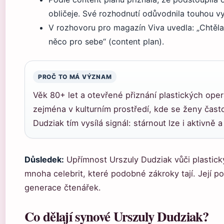
obličeje. Své rozhodnutí odůvodnila touhou vyp
V rozhovoru pro magazín Viva uvedla: „Chtěla
něco pro sebe“ (content plan).
PROČ TO MÁ VÝZNAM
Věk 80+ let a otevřené přiznání plastických ope
zejména v kulturním prostředí, kde se ženy často
Dudziak tím vysílá signál: stárnout lze i aktivně 
Důsledek:
Upřímnost Urszuly Dudziak vůči plastický
mnoha celebrit, které podobné zákroky tají. Její p
generace čtenářek.
Co dělají synové Urszuly Dudziak?