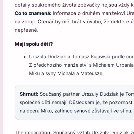
detaily soukromého života zpěvačky nejsou vždy k
Co to znamená:
Informace o druhém manželovi Urszu
na zdroji. Čtenář by měl brát v úvahu, že některé
nepřesné.
Mají spolu děti?
Urszula Dudziak a Tomasz Kujawski podle cont
Z předchozího manželství s Michałem Urbania
Míku a syny Michala a Mateusze.
Shrnutí:
Současný partner Urszuly Dudziak je Tom
společné děti nemají. Důsledkem je, že pozornost
na dceru Míku, zatímco synové zůstávají ve stínu.
The implication: Současný vztah Urszuly Dudziak 