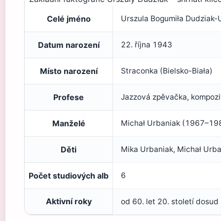
Celé jméno
Urszula Bogumiła Dudziak-
Datum narození
22. října 1943
Místo narození
Straconka (Bielsko-Biała)
Profese
Jazzová zpěvačka, kompozit
Manželé
Michał Urbaniak (1967–198
Děti
Mika Urbaniak, Michał Urb
Počet studiových alb
6
Aktivní roky
od 60. let 20. století dosud