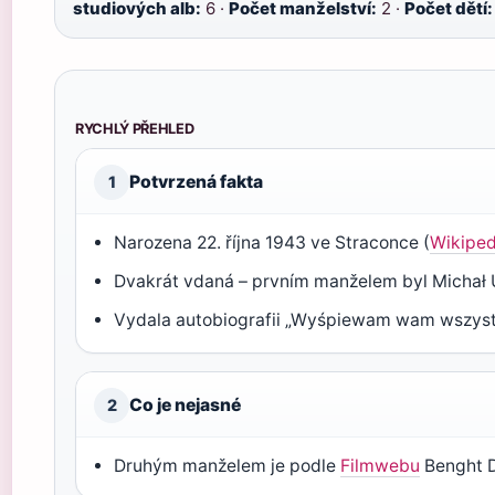
studiových alb:
6 ·
Počet manželství:
2 ·
Počet dětí:
RYCHLÝ PŘEHLED
Potvrzená fakta
1
Narozena 22. října 1943 ve Straconce (
Wikiped
Dvakrát vdaná – prvním manželem byl Michał 
Vydala autobiografii „Wyśpiewam wam wszyst
Co je nejasné
2
Druhým manželem je podle
Filmwebu
Benght D