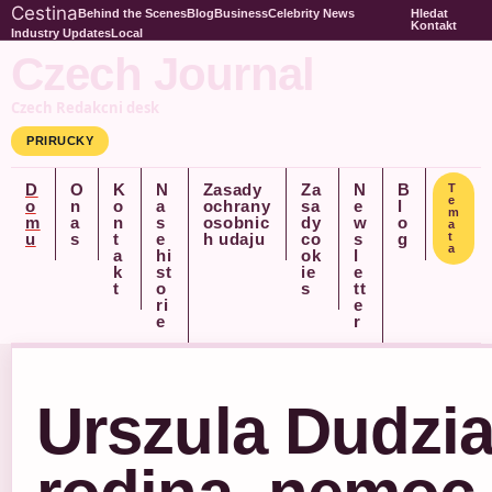
Cestina
Behind the Scenes
Blog
Business
Celebrity News
Hledat
Kontakt
Industry Updates
Local
Czech Journal
Czech Redakcni desk
PRIRUCKY
D
O
K
N
Zasady
Za
N
B
T
e
o
n
o
a
ochrany
sa
e
l
m
m
a
n
s
osobnic
dy
w
o
a
u
s
t
e
h udaju
co
s
g
t
a
a
hi
ok
l
k
st
ie
e
t
o
s
tt
ri
e
e
r
Urszula Dudziak