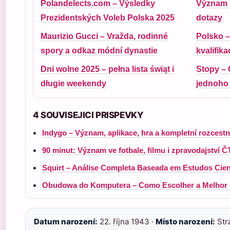
Polandelects.com – Výsledky
Význam K
Prezidentských Voleb Polska 2025
dotazy
Maurizio Gucci – Vražda, rodinné
Polsko –
spory a odkaz módní dynastie
kvalifik
Dni wolne 2025 – pełna lista świąt i
Stopy – 
długie weekendy
jednoho 
4 SOUVISEJICI PRISPEVKY
Indygo – Význam, aplikace, hra a kompletní rozcestn
90 minut: Význam ve fotbale, filmu i zpravodajství Č
Squirt – Análise Completa Baseada em Estudos Cien
Obudowa do Komputera – Como Escolher a Melhor
Datum narození:
22. října 1943 ·
Místo narození:
Stra