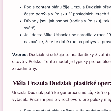
Podle content plánu žije Urszula Dudziak pře
často pobývá v Polsku. V posledních letech ž
Důvody jsou jak osobní (rodina v Polsku), tak
světě).
Její dcera Mika Urbaniak se narodila v roce 
naznačuje, že v té době rodina pobývala pr
Vzorec:
Dudziak si udržuje transatlantický životní 
citově v Polsku. Tento model je typický pro umělce j
západní trhy.
Měla Urszula Dudziak plastické oper
Urszula Dudziak patří ke generaci umělců, kteří o 
vytáček. Přiznání přišlo v rozhovoru pro polský ma
Podle content plánu přiznala, že podstoupila o