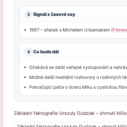
Signál z časové osy
3
1967 – sňatek s Michałem Urbaniakem (
Filmw
Co bude dál
4
Očekává se další veřejné vystupování a nahrá
Možné další mediální rozhovory o rodinných t
Pokračující péče o dceru Míku s cystickou fib
Základní faktografie Urszuly Dudziak – shrnutí klíč
Základní faktografie Urszuly Dudziak – shrnutí klí