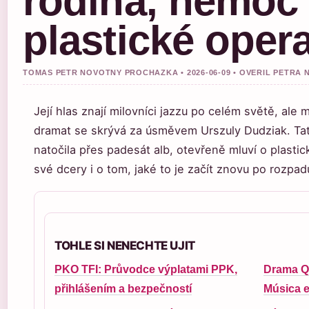
rodina, nemoc 
plastické oper
TOMAS PETR NOVOTNY PROCHAZKA • 2026-06-09 • OVERIL PETRA
Její hlas znají milovníci jazzu po celém světě, ale 
dramat se skrývá za úsměvem Urszuly Dudziak. Tat
natočila přes padesát alb, otevřeně mluví o plasti
své dcery i o tom, jaké to je začít znovu po rozpad
TOHLE SI NENECHTE UJIT
PKO TFI: Průvodce výplatami PPK,
Drama Qu
přihlášením a bezpečností
Música e