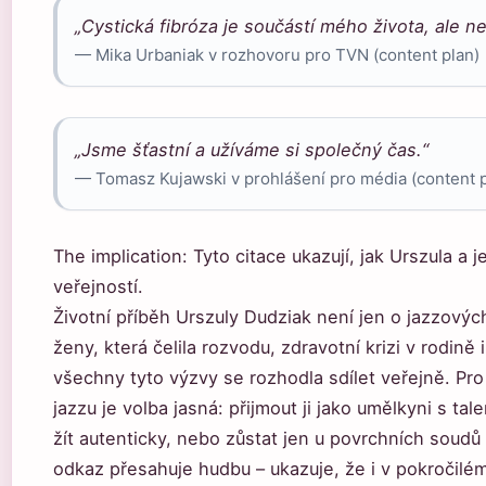
„Cystická fibróza je součástí mého života, ale n
— Mika Urbaniak v rozhovoru pro TVN (content plan)
„Jsme šťastní a užíváme si společný čas.“
— Tomasz Kujawski v prohlášení pro média (content p
The implication: Tyto citace ukazují, jak Urszula a 
veřejností.
Životní příběh Urszuly Dudziak není jen o jazzovýc
ženy, která čelila rozvodu, zdravotní krizi v rodině 
všechny tyto výzvy se rozhodla sdílet veřejně. Pr
jazzu je volba jasná: přijmout ji jako umělkyni s ta
žít autenticky, nebo zůstat jen u povrchních soudů 
odkaz přesahuje hudbu – ukazuje, že i v pokročilém