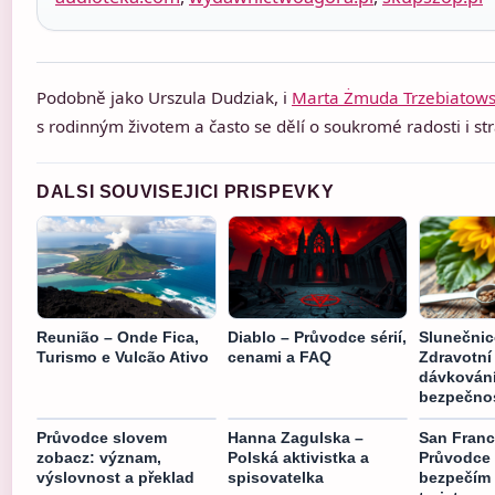
Podobně jako Urszula Dudziak, i
Marta Żmuda Trzebiatow
s rodinným životem a často se dělí o soukromé radosti i str
DALSI SOUVISEJICI PRISPEVKY
Reunião – Onde Fica,
Diablo – Průvodce sérií,
Slunečni
Turismo e Vulcão Ativo
cenami a FAQ
Zdravotní 
dávkování
bezpečno
Průvodce slovem
Hanna Zagulska –
San Franc
zobacz: význam,
Polská aktivistka a
Průvodce 
výslovnost a překlad
spisovatelka
bezpečím 