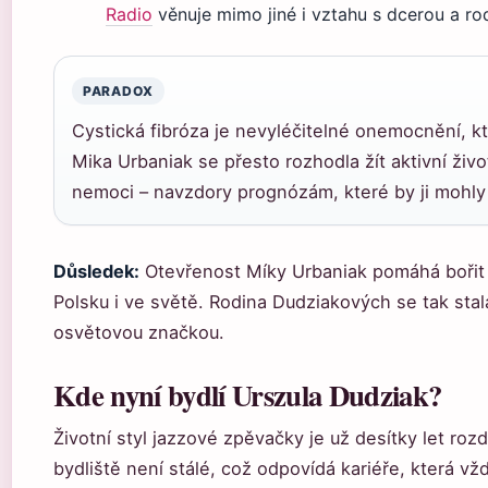
Radio
věnuje mimo jiné i vztahu s dcerou a r
PARADOX
Cystická fibróza je nevyléčitelné onemocnění, kt
Mika Urbaniak se přesto rozhodla žít aktivní život
nemoci – navzdory prognózám, které by ji mohly
Důsledek:
Otevřenost Míky Urbaniak pomáhá bořit 
Polsku i ve světě. Rodina Dudziakových se tak stal
osvětovou značkou.
Kde nyní bydlí Urszula Dudziak?
Životní styl jazzové zpěvačky je už desítky let roz
bydliště není stálé, což odpovídá kariéře, která vž