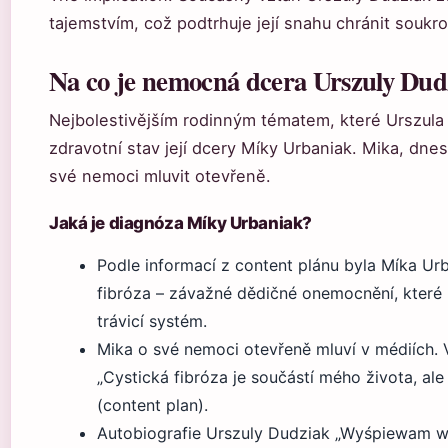
tajemstvím, což podtrhuje její snahu chránit soukro
Na co je nemocná dcera Urszuly Dud
Nejbolestivějším rodinným tématem, které Urszula 
zdravotní stav její dcery Míky Urbaniak. Mika, dne
své nemoci mluvit otevřeně.
Jaká je diagnóza Míky Urbaniak?
Podle informací z content plánu byla Míka Ur
fibróza – závažné dědičné onemocnění, které 
trávicí systém.
Mika o své nemoci otevřeně mluví v médiích.
„Cystická fibróza je součástí mého života, al
(content plan).
Autobiografie Urszuly Dudziak „Wyśpiewam 