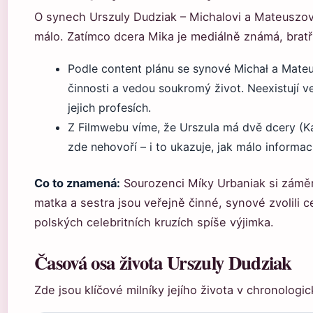
O synech Urszuly Dudziak – Michalovi a Mateuszovi
málo. Zatímco dcera Mika je mediálně známá, bratři 
Podle content plánu se synové Michał a Mateu
činnosti a vedou soukromý život. Neexistují 
jejich profesích.
Z Filmwebu víme, že Urszula má dvě dcery (Ka
zde nehovoří – i to ukazuje, jak málo informací
Co to znamená:
Sourozenci Míky Urbaniak si záměr
matka a sestra jsou veřejně činné, synové zvolili c
polských celebritních kruzích spíše výjimka.
Časová osa života Urszuly Dudziak
Zde jsou klíčové milníky jejího života v chronologi