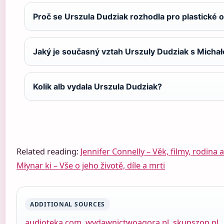
Proč se Urszula Dudziak rozhodla pro plastické 
Jaký je současný vztah Urszuly Dudziak s Mich
Kolik alb vydala Urszula Dudziak?
Related reading:
Jennifer Connelly – Věk, filmy, rodina 
Młynar ki – Vše o jeho životě, díle a mrti
ADDITIONAL SOURCES
audioteka.com
,
wydawnictwoagora.pl
,
skupszop.pl