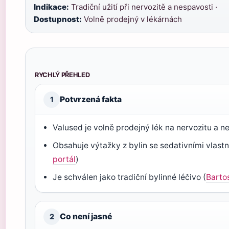
Indikace:
Tradiční užití při nervozitě a nespavosti ·
Dostupnost:
Volně prodejný v lékárnách
RYCHLÝ PŘEHLED
Potvrzená fakta
1
Valused je volně prodejný lék na nervozitu a n
Obsahuje výtažky z bylin se sedativními vlastn
portál
)
Je schválen jako tradiční bylinné léčivo (
Barto
Co není jasné
2