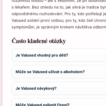
rozumnou volbou – ale s vědomím, že při dlouhodob
s lékařem. Bez ohledu na to, jak silná je tradice by
odpovědnému rozhodování. Pro ty, kdo potřebují je
Valused solidní první volbou; pro ty, kdo čelí chr
symptomům, je správným krokem návštěva odborn
Často kladené otázky
Je Valused vhodný pro děti?
Může se Valused užívat s alkoholem?
Je Valused návykový?
Může Valused ovlivnit řízení?