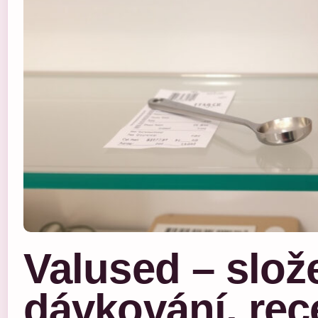
Valused – slož
dávkování, rec