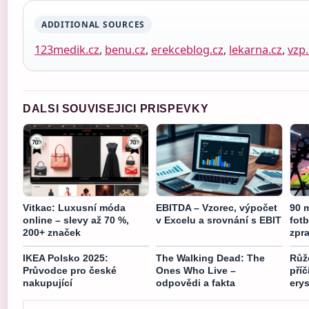
ADDITIONAL SOURCES
123medik.cz
,
benu.cz
,
erekceblog.cz
,
lekarna.cz
,
vzp.
DALSI SOUVISEJICI PRISPEVKY
Vitkac: Luxusní móda
EBITDA – Vzorec, výpočet
90 
online – slevy až 70 %,
v Excelu a srovnání s EBIT
fotb
200+ značek
zpr
IKEA Polsko 2025:
The Walking Dead: The
Růž
Průvodce pro české
Ones Who Live –
příč
nakupující
odpovědi a fakta
erys