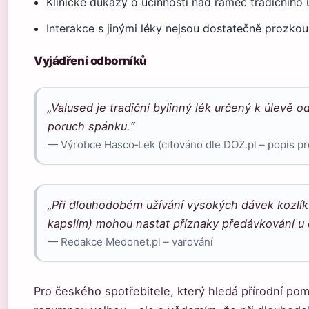
Klinické důkazy o účinnosti nad rámec tradičního 
Interakce s jinými léky nejsou dostatečně prozk
Vyjádření odborníků
„Valused je tradiční bylinný lék určený k úlevě 
poruch spánku.“
— Výrobce Hasco‑Lek (citováno dle DOZ.pl – popis pr
„Při dlouhodobém užívání vysokých dávek kozlík
kapslím) mohou nastat příznaky předávkování u c
— Redakce Medonet.pl – varování
Pro českého spotřebitele, který hledá přírodní po