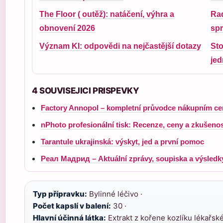
The Floor ( outěž): natáčení, výhra a
Rad
obnovení 2026
spr
Význam KI: odpovědi na nejčastější dotazy
Sto
jed
4 SOUVISEJICI PRISPEVKY
Factory Annopol – kompletní průvodce nákupním ce
nPhoto profesionální tisk: Recenze, ceny a zkušenos
Tarantule ukrajinská: výskyt, jed a první pomoc
Реал Мадрид – Aktuální zprávy, soupiska a výsledk
Typ přípravku:
Bylinné léčivo ·
Počet kapslí v balení:
30 ·
Hlavní účinná látka:
Extrakt z kořene kozlíku lékařské