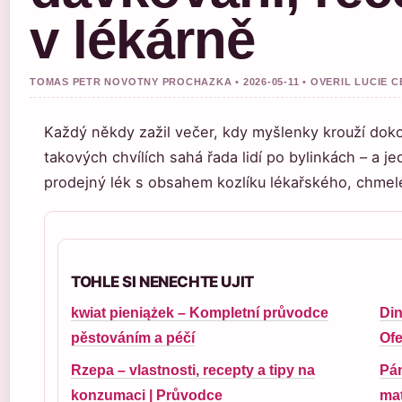
v lékárně
TOMAS PETR NOVOTNY PROCHAZKA • 2026-05-11 • OVERIL LUCIE 
Každý někdy zažil večer, kdy myšlenky krouží doko
takových chvílích sahá řada lidí po bylinkách – a je
prodejný lék s obsahem kozlíku lékařského, chme
TOHLE SI NENECHTE UJIT
kwiat pieniążek – Kompletní průvodce
Din
pěstováním a péčí
Ofe
Rzepa – vlastnosti, recepty a tipy na
Pán
konzumaci | Průvodce
mat