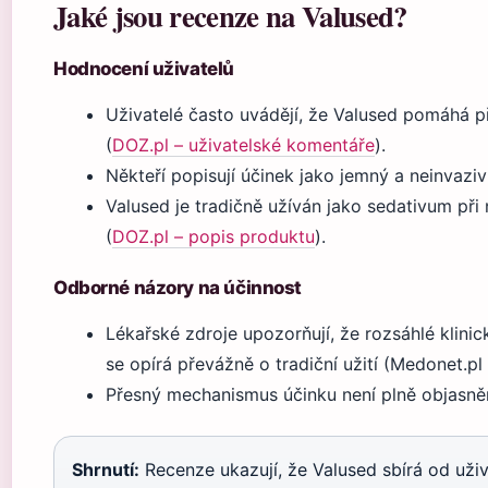
Jaké jsou recenze na Valused?
Hodnocení uživatelů
Uživatelé často uvádějí, že Valused pomáhá př
(
DOZ.pl – uživatelské komentáře
).
Někteří popisují účinek jako jemný a neinvaziv
Valused je tradičně užíván jako sedativum př
(
DOZ.pl – popis produktu
).
Odborné názory na účinnost
Lékařské zdroje upozorňují, že rozsáhlé klinic
se opírá převážně o tradiční užití (Medonet.pl 
Přesný mechanismus účinku není plně objasněn
Shrnutí:
Recenze ukazují, že Valused sbírá od uživ