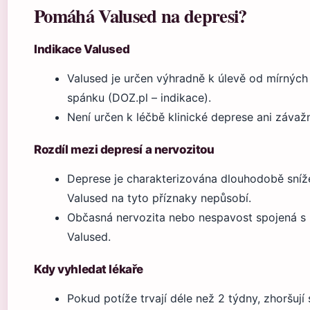
Pomáhá Valused na depresi?
Indikace Valused
Valused je určen výhradně k úlevě od mírných
spánku (DOZ.pl – indikace).
Není určen k léčbě klinické deprese ani záva
Rozdíl mezi depresí a nervozitou
Deprese je charakterizována dlouhodobě sníže
Valused na tyto příznaky nepůsobí.
Občasná nervozita nebo nespavost spojená s
Valused.
Kdy vyhledat lékaře
Pokud potíže trvají déle než 2 týdny, zhoršují