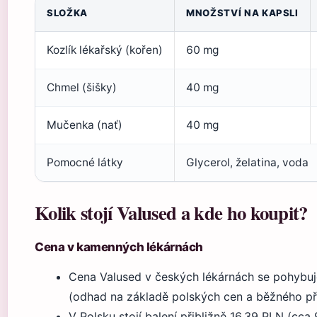
SLOŽKA
MNOŽSTVÍ NA KAPSLI
Kozlík lékařský (kořen)
60 mg
Chmel (šišky)
40 mg
Mučenka (nať)
40 mg
Pomocné látky
Glycerol, želatina, voda
Kolik stojí Valused a kde ho koupit?
Cena v kamenných lékárnách
Cena Valused v českých lékárnách se pohybuj
(odhad na základě polských cen a běžného př
V Polsku stojí balení přibližně 16,39 PLN (cca 