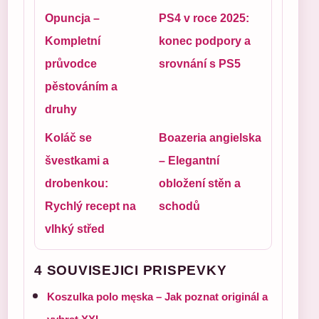
Opuncja –
PS4 v roce 2025:
Kompletní
konec podpory a
průvodce
srovnání s PS5
pěstováním a
druhy
Koláč se
Boazeria angielska
švestkami a
– Elegantní
drobenkou:
obložení stěn a
Rychlý recept na
schodů
vlhký střed
4 SOUVISEJICI PRISPEVKY
Koszulka polo męska – Jak poznat originál a