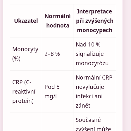
Interpretace
Normální
Ukazatel
při zvýšených
hodnota
monocypech
Nad 10 %
Monocyty
2–8 %
signalizuje
(%)
monocytózu
Normální CRP
CRP (C-
Pod 5
nevylučuje
reaktivní
mg/l
infekci ani
protein)
zánět
Současné
zvýšení může