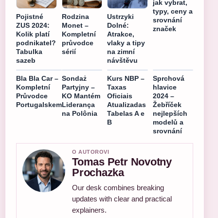
jak vybrat,
typy, ceny a
Pojistné
Rodzina
Ustrzyki
srovnání
ZUS 2024:
Monet –
Dolné:
značek
Kolik platí
Kompletní
Atrakce,
podnikatel?
průvodce
vlaky a tipy
Tabulka
sérií
na zimní
sazeb
návštěvu
Bla Bla Car –
Sondaż
Kurs NBP –
Sprchová
Kompletní
Partyjny –
Taxas
hlavice
Průvodce
KO Mantém
Oficiais
2024 –
Portugalskem
Liderança
Atualizadas
Žebříček
na Polônia
Tabelas A e
nejlepších
B
modelů a
srovnání
O AUTOROVI
Tomas Petr Novotny
Prochazka
Our desk combines breaking
updates with clear and practical
explainers.