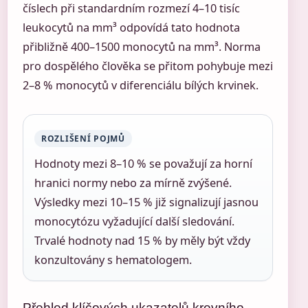
číslech při standardním rozmezí 4–10 tisíc
leukocytů na mm³ odpovídá tato hodnota
přibližně 400–1500 monocytů na mm³. Norma
pro dospělého člověka se přitom pohybuje mezi
2–8 % monocytů v diferenciálu bílých krvinek.
ROZLIŠENÍ POJMŮ
Hodnoty mezi 8–10 % se považují za horní
hranici normy nebo za mírně zvýšené.
Výsledky mezi 10–15 % již signalizují jasnou
monocytózu vyžadující další sledování.
Trvalé hodnoty nad 15 % by měly být vždy
konzultovány s hematologem.
Přehled klíčových ukazatelů krevního