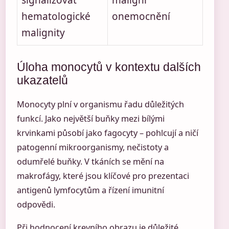
signalizovat
maligní
hematologické
onemocnění
malignity
Úloha monocytů v kontextu dalších
ukazatelů
Monocyty plní v organismu řadu důležitých
funkcí. Jako největší buňky mezi bílými
krvinkami působí jako fagocyty – pohlcují a ničí
patogenní mikroorganismy, nečistoty a
odumřelé buňky. V tkáních se mění na
makrofágy, které jsou klíčové pro prezentaci
antigenů lymfocytům a řízení imunitní
odpovědi.
Při hodnocení krevního obrazu je důležité