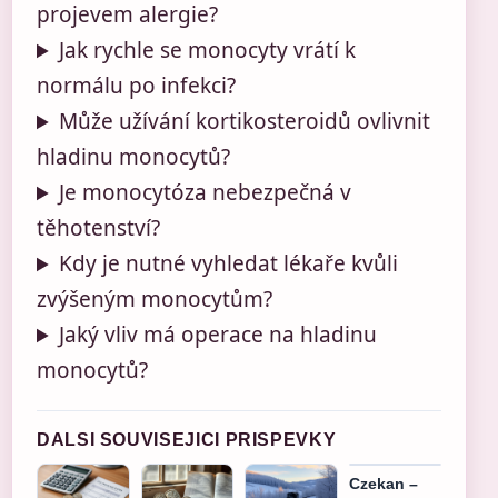
projevem alergie?
Jak rychle se monocyty vrátí k
normálu po infekci?
Může užívání kortikosteroidů ovlivnit
hladinu monocytů?
Je monocytóza nebezpečná v
těhotenství?
Kdy je nutné vyhledat lékaře kvůli
zvýšeným monocytům?
Jaký vliv má operace na hladinu
monocytů?
DALSI SOUVISEJICI PRISPEVKY
Czekan –