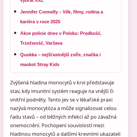
vybrat XXL
Jennifer Connelly – Věk, filmy, rodina a
kariéra v roce 2025
Akce policie dnes v Polsku: Prędkość,
Trzeźwość, Varšava
Quokka – nejšťastnější zvíře, značka i
maskot Stray Kids
Zvýšená hladina monocytů v krvi představuje
stav, kdy imunitní systém reaguje na vnější či
vnitřní podněty. Tento jev se v lékařské praxi
nazývá monocytóza a může signalizovat celou
řadu stavů – od běžných infekcí až po závažná
onemocnění. Pochopení souvislostí mezi
hladinou monocytů a dalšími krevními ukazateli