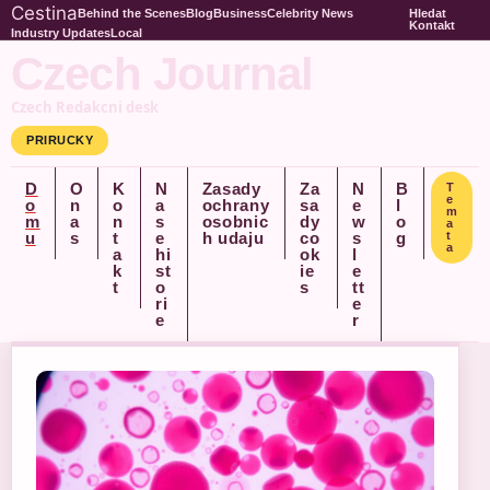
Cestina
Behind the Scenes
Blog
Business
Celebrity News
Hledat
Kontakt
Industry Updates
Local
Czech Journal
Czech Redakcni desk
PRIRUCKY
D
O
K
N
Zasady
Za
N
B
T
e
o
n
o
a
ochrany
sa
e
l
m
m
a
n
s
osobnic
dy
w
o
a
u
s
t
e
h udaju
co
s
g
t
a
a
hi
ok
l
k
st
ie
e
t
o
s
tt
ri
e
e
r