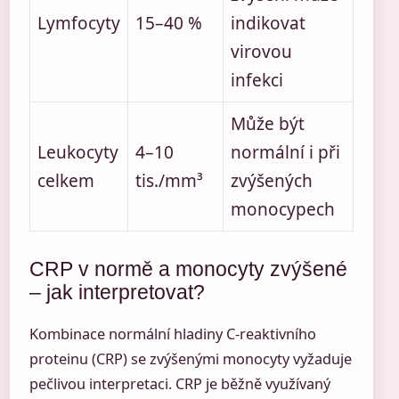
Lymfocyty
15–40 %
indikovat
virovou
infekci
Může být
Leukocyty
4–10
normální i při
celkem
tis./mm³
zvýšených
monocypech
CRP v normě a monocyty zvýšené
– jak interpretovat?
Kombinace normální hladiny C-reaktivního
proteinu (CRP) se zvýšenými monocyty vyžaduje
pečlivou interpretaci. CRP je běžně využívaný