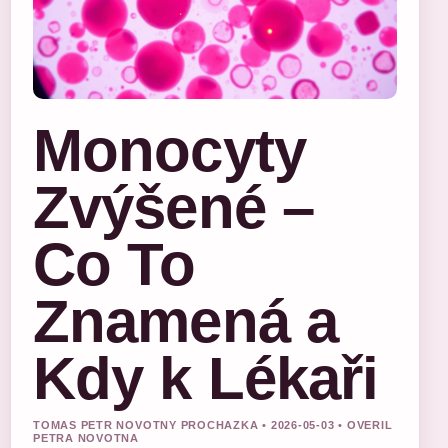
Monocyty
Zvýšené –
Co To
Znamená a
Kdy k Lékaři
TOMAS PETR NOVOTNY PROCHAZKA • 2026-05-03 • OVERIL
PETRA NOVOTNA