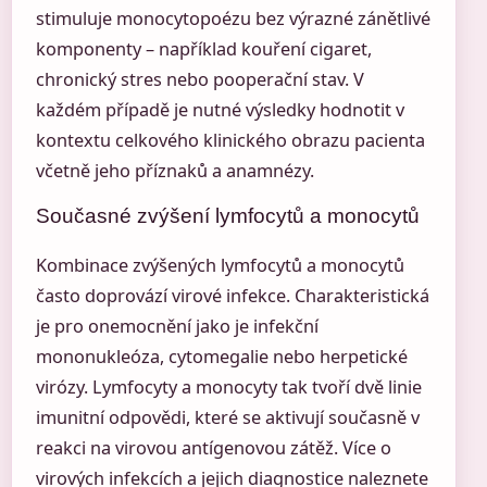
stimuluje monocytopoézu bez výrazné zánětlivé
komponenty – například kouření cigaret,
chronický stres nebo pooperační stav. V
každém případě je nutné výsledky hodnotit v
kontextu celkového klinického obrazu pacienta
včetně jeho příznaků a anamnézy.
Současné zvýšení lymfocytů a monocytů
Kombinace zvýšených lymfocytů a monocytů
často doprovází virové infekce. Charakteristická
je pro onemocnění jako je infekční
mononukleóza, cytomegalie nebo herpetické
virózy. Lymfocyty a monocyty tak tvoří dvě linie
imunitní odpovědi, které se aktivují současně v
reakci na virovou antígenovou zátěž. Více o
virových infekcích a jejich diagnostice naleznete