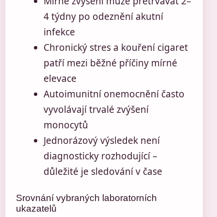
Mírné zvýšení může přetrvávat 2–
4 týdny po odeznění akutní
infekce
Chronický stres a kouření cigaret
patří mezi běžné příčiny mírné
elevace
Autoimunitní onemocnění často
vyvolávají trvalé zvýšení
monocytů
Jednorázový výsledek není
diagnosticky rozhodující –
důležité je sledování v čase
Srovnání vybraných laboratorních
ukazatelů