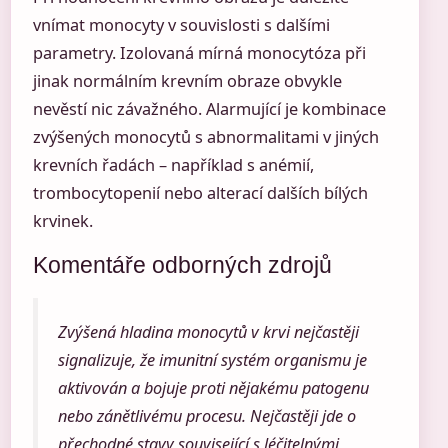
vnímat monocyty v souvislosti s dalšími
parametry. Izolovaná mírná monocytóza při
jinak normálním krevním obraze obvykle
nevěstí nic závažného. Alarmující je kombinace
zvýšených monocytů s abnormalitami v jiných
krevních řadách – například s anémií,
trombocytopenií nebo alterací dalších bílých
krvinek.
Komentáře odborných zdrojů
Zvýšená hladina monocytů v krvi nejčastěji
signalizuje, že imunitní systém organismu je
aktivován a bojuje proti nějakému patogenu
nebo zánětlivému procesu. Nejčastěji jde o
přechodné stavy související s léčitelnými