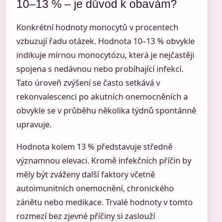
10–13 % – je důvod k obavám?
Konkrétní hodnoty monocytů v procentech
vzbuzují řadu otázek. Hodnota 10–13 % obvykle
indikuje mírnou monocytózu, která je nejčastěji
spojena s nedávnou nebo probíhající infekcí.
Tato úroveň zvýšení se často setkává v
rekonvalescenci po akutních onemocněních a
obvykle se v průběhu několika týdnů spontánně
upravuje.
Hodnota kolem 13 % představuje středně
významnou elevaci. Kromě infekčních příčin by
měly být zváženy další faktory včetně
autoimunitních onemocnění, chronického
zánětu nebo medikace. Trvalé hodnoty v tomto
rozmezí bez zjevné příčiny si zaslouží