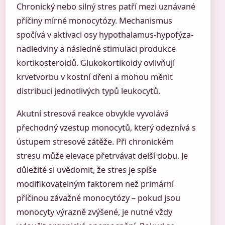
Chronický nebo silný stres patří mezi uznávané
příčiny mírné monocytózy. Mechanismus
spočívá v aktivaci osy hypothalamus-hypofýza-
nadledviny a následné stimulaci produkce
kortikosteroidů. Glukokortikoidy ovlivňují
krvetvorbu v kostní dřeni a mohou měnit
distribuci jednotlivých typů leukocytů.
Akutní stresová reakce obvykle vyvolává
přechodný vzestup monocytů, který odeznívá s
ústupem stresové zátěže. Při chronickém
stresu může elevace přetrvávat delší dobu. Je
důležité si uvědomit, že stres je spíše
modifikovatelným faktorem než primární
příčinou závažné monocytózy – pokud jsou
monocyty výrazně zvýšené, je nutné vždy