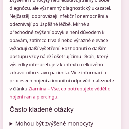
Zvýšené monocyty nepředstavují samy o sobě
diagnózu, ale významný diagnostický ukazatel.
Nejčastěji doprovázejí infekční onemocnění a
odeznívají po úspěšné léčbě. Mírné a
přechodné zvýšení obvykle není důvodem k
obavám, zatímco trvalé nebo výrazné elevace
vyžadují další vyšetření. Rozhodnutí o dalším
postupu vždy náleží ošetřujícímu lékaři, který
výsledky interpretuje v kontextu celkového
zdravotního stavu pacienta. Více informací o
procesech hojení a imunitní odpovědi naleznete
v článku
Ziarnina – Vše, co potřebujete vědět o
hojení ran a piercingu
.
Často kladené otázky
Mohou být zvýšené monocyty