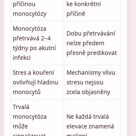
příčinou
ke konkrétní
monocytózy
příčině
Monocytóza
Dobu přetrvávání
přetrvává 2–4
nelze předem
týdny po akutní
přesně predikovat
infekci
Stres a kouření
Mechanismy vlivu
ovlivňují hladinu
stresu nejsou
monocytů
zcela objasněny
Trvalá
monocytóza
Ne každá trvalá
může
elevace znamená