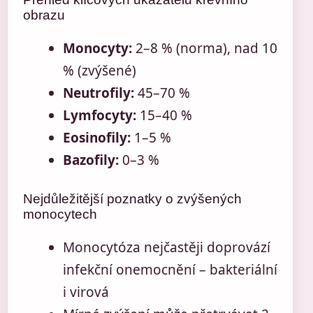
obrazu
Monocyty:
2–8 % (norma), nad 10
% (zvýšené)
Neutrofily:
45–70 %
Lymfocyty:
15–40 %
Eosinofily:
1–5 %
Bazofily:
0–3 %
Nejdůležitější poznatky o zvýšených
monocytech
Monocytóza nejčastěji doprovází
infekční onemocnění – bakteriální
i virová