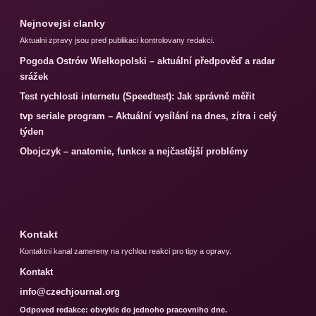
Nejnovejsi clanky
Aktualni zpravy jsou pred publikaci kontrolovany redakci.
Pogoda Ostrów Wielkopolski – aktuální předpověď a radar
srážek
Test rychlosti internetu (Speedtest): Jak správně měřit
tvp seriale program – Aktuální vysílání na dnes, zítra i celý
týden
Obojczyk – anatomie, funkce a nejčastější problémy
Kontakt
Kontaktni kanal zamereny na rychlou reakci pro tipy a opravy.
Kontakt
info@czechjournal.org
Odpoved redakce: obvykle do jednoho pracovniho dne.