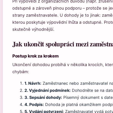
Při výpovědi z organizačních důvodů (např. zruše
odstupné a zároveň plnou podporu – protože se j
strany zaměstnavatele. U dohody je to jinak: zam
kterou poskytuje výpovědní lhůta a odstupné. Proto
skutečně výhodnější.
Jak ukončit spolupráci mezi zaměst
Postup krok za krokem
Ukončení dohodou probíhá v několika krocích, kte
chybám:
1. Návrh:
Zaměstnanec nebo zaměstnavatel n
2. Vyjednání podmínek:
Dohodněte se na datu
3. Sepsání dohody:
Písemný dokument s date
4. Podpis:
Dohoda je platná okamžikem podpi
5. Vydání potvrzení:
Zaměstnavatel vydá potv