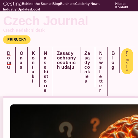
Cestina
Behind the Scenes
Blog
Business
Celebrity News
Hledat
Kontakt
Industry Updates
Local
Czech Journal
Czech Redakcni desk
PRIRUCKY
D
O
K
N
Zasady
Za
N
B
T
e
o
n
o
a
ochrany
sa
e
l
m
m
a
n
s
osobnic
dy
w
o
a
u
s
t
e
h udaju
co
s
g
t
a
a
hi
ok
l
k
st
ie
e
t
o
s
tt
ri
e
e
r