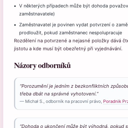
V některých případech může být dohoda považová
zaměstnavatele)
Zaměstnavatel je povinen vydat potvrzení o zaměs
prodloužit, pokud zaměstnanec nespolupracuje
Rozdělení na potvrzené a nejasné položky dává čte
jistotu a kde musí být obezřetný při vyjednávání.
Názory odborníků
“Porozumění je jedním z bezkonfliktních způsob
třeba dbát na správné vyhotovení.”
— Michał S., odborník na pracovní právo,
Poradnik Prz
“Dohoda o ukončení může být výhodná, pokud si 