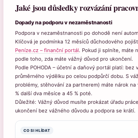
Jaké jsou důsledky rozvázání praco
Dopady na podporu v nezaměstnanosti
Podpora v nezaměstnanosti po dohodě není automat
Klíčová je podmínka 12 měsíců důchodového pojiště
Peníze.cz – finanční portál
. Pokud ji splníte, máte 
podle toho, zda máte vážný důvod pro ukončení.
Podle POHODA – účetní a daňový portál platí: be
průměrného výdělku po celou podpůrčí dobu. S vá
problémy, stěhování za partnerem) máte nárok na 
% další dva měsíce a 45 % poté.
Důležité: Vážný důvod musíte prokázat úřadu prác
ukončení bez vážného důvodu a podpora se krátí.
CO SI HLÍDAT