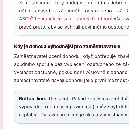
Zaměstnanec, který podepíše dohodu s dobře s
několikanásobek zákonného odstupného – záleží 
ASO ČR – Asociace samostatných odborů
však z
právě proto, aby se vyhnuli povinnému odstupn
Kdy je dohoda výhodnější pro zaměstnavatele
Zaměstnavatel ocení dohodu, když potřebuje zbavi
soudního sporu a bez vyplácení odstupného ze zá
vyplácet odstupné, pokud není výslovně sjednáno. 
zaměstnavatelé dávají dohodu jako první možnost 
Bottom line:
The catch: Pokud zaměstnavatel tlač
výpovědí pro porušení povinností), může být doh
neplatná. Důkazní břemeno je ale na zaměstnanci.