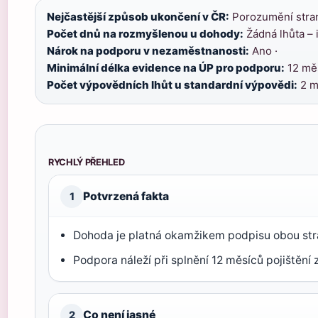
Nejčastější způsob ukončení v ČR:
Porozumění stran
Počet dnů na rozmyšlenou u dohody:
Žádná lhůta – 
Nárok na podporu v nezaměstnanosti:
Ano ·
Minimální délka evidence na ÚP pro podporu:
12 měs
Počet výpovědních lhůt u standardní výpovědi:
2 m
RYCHLÝ PŘEHLED
Potvrzená fakta
1
Dohoda je platná okamžikem podpisu obou str
Podpora náleží při splnění 12 měsíců pojištění 
Co není jasné
2