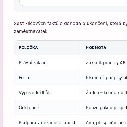
Šest klíčových faktů o dohodě o ukončení, které 
zaměstnavatel:
POLOŽKA
HODNOTA
Právní základ
Zákoník práce § 49
Forma
Písemná, podpisy o
Výpovědní lhůta
Žádná – konec k d
Odstupné
Pouze pokud je sje
Podpora v nezaměstnanosti
Ano, při splnění po