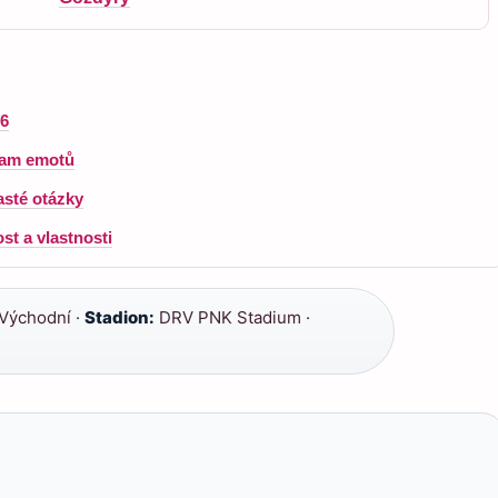
26
znam emotů
asté otázky
st a vlastnosti
Východní ·
Stadion:
DRV PNK Stadium ·