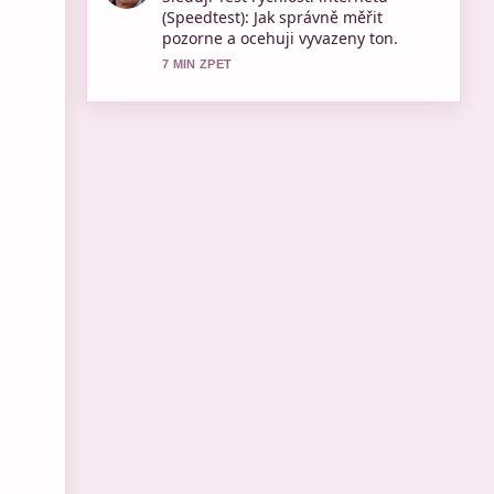
program &#8211; Aktuální vysílání
na.... Prosim pokracujte v prubeznych
aktualizacich.
9 MIN ZPET