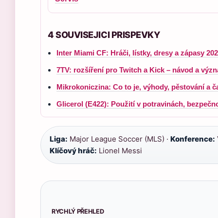
4 SOUVISEJICI PRISPEVKY
Inter Miami CF: Hráči, lístky, dresy a zápasy 20
7TV: rozšíření pro Twitch a Kick – návod a vý
Mikrokoniczina: Co to je, výhody, pěstování a č
Glicerol (E422): Použití v potravinách, bezpečno
Liga:
Major League Soccer (MLS) ·
Konference:
Klíčový hráč:
Lionel Messi
RYCHLÝ PŘEHLED