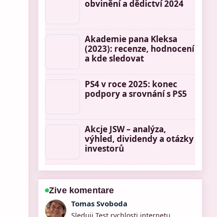
obvinění a dědictví 2024
Akademie pana Kleksa
(2023): recenze, hodnocení
a kde sledovat
PS4 v roce 2025: konec
podpory a srovnání s PS5
Akcje JSW – analýza,
výhled, dividendy a otázky
investorů
Zive komentare
Petra Novotna
Uzitecny kontext k tvp seriale