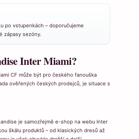
ku po vstupenkách – doporučujeme
vé zápasy sezóny.
dise Inter Miami?
iami CF může být pro českého fanouška
řada ověřených českých prodejců, je situace s
handise je samozřejmě e-shop na webu Inter
okou škálu produktů – od klasických dresů až