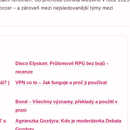
 Soccer – a zároveň mezi nejsledovanější týmy mezi
Disco Elysium: Průlomové RPG bez bojů –
recenze
ál? |
VPN co to – Jak funguje a proč ji používat
Bond – Všechny významy, překlady a použití v
praxi
7 a
Agnieszka Gozdyra: Kdo je moderátorka Debata
Gozdyry