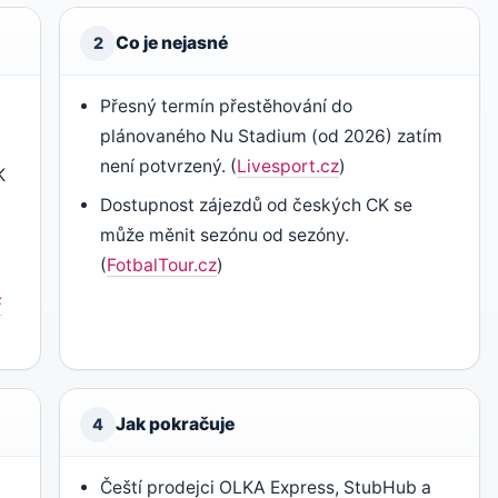
Co je nejasné
2
Přesný termín přestěhování do
plánovaného Nu Stadium (od 2026) zatím
není potvrzený. (
Livesport.cz
)
K
Dostupnost zájezdů od českých CK se
může měnit sezónu od sezóny.
(
FotbalTour.cz
)
F
Jak pokračuje
4
Čeští prodejci OLKA Express, StubHub a