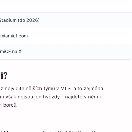
tadium (do 2026)
rmiamicf.com
miCF na X
i?
 z nejviditelnějších týmů v MLS, a to zejména
ým však nejsou jen hvězdy – najdete v něm i
h borců.