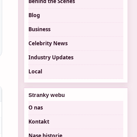
Behind the Scenes
Blog
Business
Celebrity News
Industry Updates
Local
Stranky webu
O nas
Kontakt
Nase historie