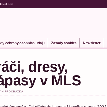
dates
Local
dy ochrany osobnich udaju
Zasady cookies
Newsletter
áči, dresy,
zápasy v MLS
RTIN PROCHAZKA
lobální fenomén. Od příchodu Lionela Messiho v roce 2023