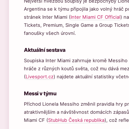
Největší hvězdou soupisy je bezpochyby Lione
Argentina se k týmu připojila jako volný hráč p
stránek Inter Miami (
Inter Miami CF Official
) n
Tickets, Premium, Single Game a Group Tickets 
fanoušky všech úrovní.
Aktuální sestava
Soupiska Inter Miami zahrnuje kromě Messiho i
hráče z různých koutů světa, což mu dává mez
(
Livesport.cz
) najdete aktuální statistiky včet
Messi v týmu
Příchod Lionela Messiho změnil pravidla hry p
atraktivnějším a návštěvnost domácích zápasů 
Miami CF (
StubHub Česká republika
), což refl