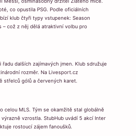
l Messi, osmínásobný držitel Zlatého míče.
oté, co opustila PSG. Podle oficiálních
abízí klub čtyři typy vstupenek: Season
– což z něj dělá atraktivní volbu pro
 řadu dalších zajímavých jmen. Klub sdružuje
inárodní rozměr. Na Livesport.cz
ně střelců gólů a červených karet.
ro celou MLS. Tým se okamžitě stal globálně
výrazně vzrostla. StubHub uvádí 5 akcí Inter
ektuje rostoucí zájem fanoušků.