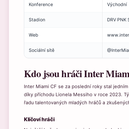
Konference
Východní
Stadion
DRV PNK S
Web
www.inte
Sociální sítě
@InterMia
Kdo jsou hráči Inter Miam
Inter Miami CF se za poslední roky stal jedním
díky příchodu Lionela Messiho v roce 2023. T
řadu talentovaných mladých hráčů a zkušenýc
Klíčoví hráči