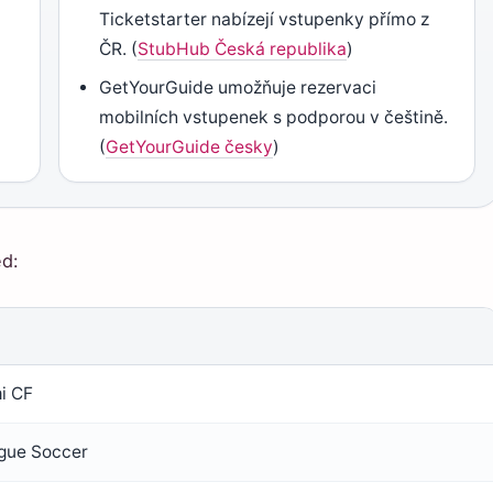
Ticketstarter nabízejí vstupenky přímo z
ČR. (
StubHub Česká republika
)
GetYourGuide umožňuje rezervaci
mobilních vstupenek s podporou v češtině.
(
GetYourGuide česky
)
ed:
i CF
gue Soccer