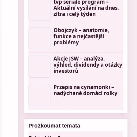
tvp seriale program –
Aktuální vysílání na dnes,
zítra i celý týden
Obojczyk – anatomie,
funkce a nejčastější
problémy
Akcje JSW – analýza,
výhled, dividendy a otázky
investorů
Przepis na cynamonki –
nadýchané domácí rolky
Prozkoumat temata