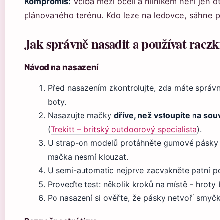
Kompromis:
Volba mezi ocelí a hliníkem není jen 
plánovaného terénu. Kdo leze na ledovce, sáhne po 
Jak správně nasadit a používat raczk
Návod na nasazení
Před nasazením zkontrolujte, zda máte správn
boty.
Nasazujte mačky
dříve, než vstoupíte na sou
(
Trekitt – britský outdoorový specialista
).
U strap-on modelů protáhněte gumové pásky p
mačka nesmí klouzat.
U semi-automatic nejprve zacvakněte patní p
Proveďte test: několik kroků na místě – hroty
Po nasazení si ověřte, že pásky netvoří smyčk