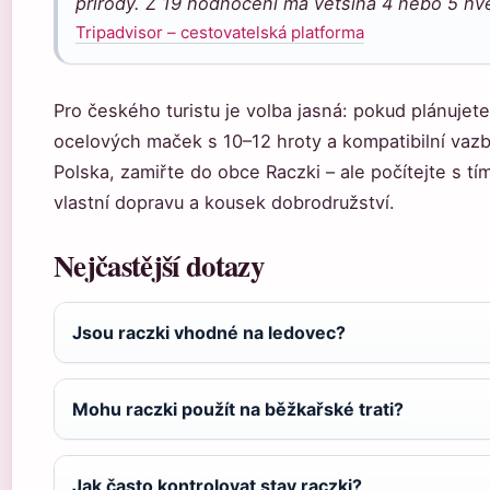
přírody. Z 19 hodnocení má většina 4 nebo 5 hv
Tripadvisor – cestovatelská platforma
Pro českého turistu je volba jasná: pokud plánujete
ocelových maček s 10–12 hroty a kompatibilní vazb
Polska, zamiřte do obce Raczki – ale počítejte s tí
vlastní dopravu a kousek dobrodružství.
Nejčastější dotazy
Jsou raczki vhodné na ledovec?
Mohu raczki použít na běžkařské trati?
Jak často kontrolovat stav raczki?