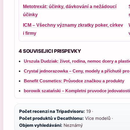
Metotrexát: účinky, dávkování a nežádoucí
účinky
ICM – Všechny významy zkratky poker, církev
i firmy
4 SOUVISEJICI PRISPEVKY
Urszula Dudziak: život, rodina, nemoc dcery a plast
Crystal jednorazowka – Ceny, modely a příchutě pro
Benefit Cosmetics: Průvodce značkou a produkty
borowik szatański – Kompletni pruvodce jedovatosti
Počet recenzí na Tripadvisoru:
19 ·
Počet produktů v Decathlonu:
Více modelů ·
Objem vyhledávání:
Neznámý