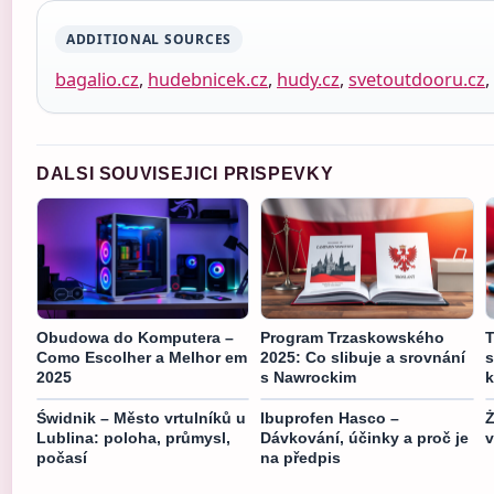
ADDITIONAL SOURCES
bagalio.cz
,
hudebnicek.cz
,
hudy.cz
,
svetoutdooru.cz
,
DALSI SOUVISEJICI PRISPEVKY
Obudowa do Komputera –
Program Trzaskowského
T
Como Escolher a Melhor em
2025: Co slibuje a srovnání
s
2025
s Nawrockim
k
Świdnik – Město vrtulníků u
Ibuprofen Hasco –
Ż
Lublina: poloha, průmysl,
Dávkování, účinky a proč je
v
počasí
na předpis