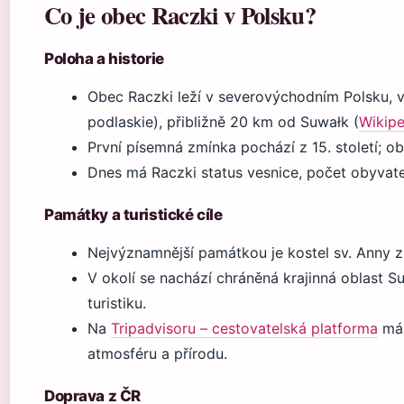
Co je obec Raczki v Polsku?
Poloha a historie
Obec Raczki leží v severovýchodním Polsku,
podlaskie), přibližně 20 km od Suwałk (
Wikipe
První písemná zmínka pochází z 15. století; o
Dnes má Raczki status vesnice, počet obyvate
Památky a turistické cíle
Nejvýznamnější památkou je kostel sv. Anny z 1
V okolí se nachází chráněná krajinná oblast Su
turistiku.
Na
Tripadvisoru – cestovatelská platforma
má 
atmosféru a přírodu.
Doprava z ČR