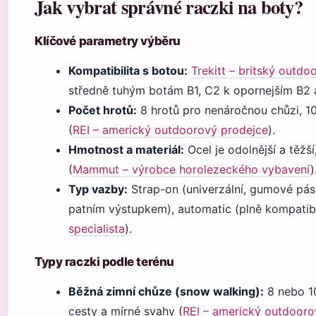
Jak vybrat správné raczki na boty?
Klíčové parametry výběru
Kompatibilita s botou:
Trekitt – britský outdo
středně tuhým botám B1, C2 k opornejším B2 
Počet hrotů:
8 hrotů pro nenáročnou chůzi, 10
(
REI – americký outdoorový prodejce
).
Hmotnost a materiál:
Ocel je odolnější a těžší
(
Mammut – výrobce horolezeckého vybavení
)
Typ vazby:
Strap-on (univerzální, gumové pás
patním výstupkem), automatic (plně kompatibi
specialista
).
Typy raczki podle terénu
Běžná zimní chůze (snow walking):
8 nebo 10
cesty a mírné svahy (
REI – americký outdooro