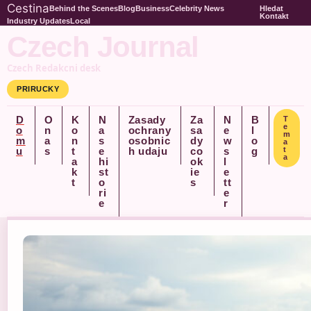
Cestina
Behind the Scenes
Blog
Business
Celebrity News
Hledat
Kontakt
Industry Updates
Local
Czech Journal
Czech Redakcni desk
PRIRUCKY
D
O
K
N
Zasady
Za
N
B
T
e
o
n
o
a
ochrany
sa
e
l
m
m
a
n
s
osobnic
dy
w
o
a
u
s
t
e
h udaju
co
s
g
t
a
a
hi
ok
l
k
st
ie
e
t
o
s
tt
ri
e
e
r