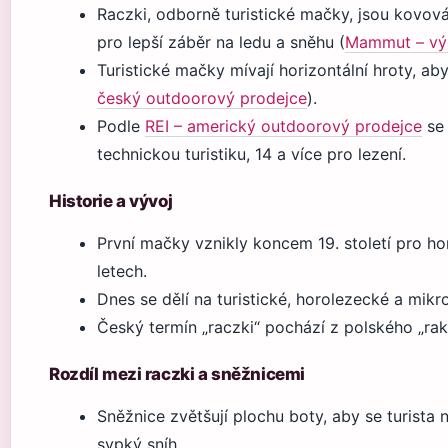
Raczki, odborně turistické mačky, jsou kovová 
pro lepší záběr na ledu a sněhu (
Mammut – vý
Turistické mačky mívají horizontální hroty, aby
český outdoorový prodejce
).
Podle
REI – americký outdoorový prodejce
se 
technickou turistiku, 14 a více pro lezení.
Historie a vývoj
První mačky vznikly koncem 19. století pro ho
letech.
Dnes se dělí na turistické, horolezecké a mikr
Český termín „raczki“ pochází z polského „raki
Rozdíl mezi raczki a sněžnicemi
Sněžnice zvětšují plochu boty, aby se turista
sypký sníh.