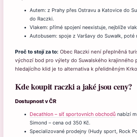
Autem: z Prahy přes Ostravu a Katovice do Suw
do Raczki.
Vlakem: přímé spojení neexistuje, nejblíže vla
Autobusem: spoje z Varšavy do Suwałk, poté m
Proč to stojí za to:
Obec Raczki není přeplněná turis
výchozí bod pro výlety do Suwalského krajinného 
hledajícího klid je to alternativa k přelidněným Krk
Kde koupit raczki a jaké jsou ceny?
Dostupnost v ČR
Decathlon – síť sportovních obchodů
nabízí m
Simond – cena od 350 Kč.
Specializované prodejny (Hudy sport, Rock Poi