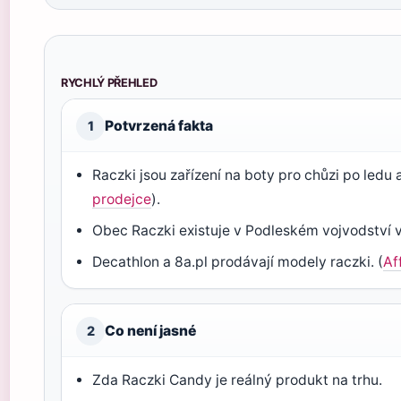
RYCHLÝ PŘEHLED
Potvrzená fakta
1
Raczki jsou zařízení na boty pro chůzi po ledu 
prodejce
).
Obec Raczki existuje v Podleském vojvodství v
Decathlon a 8a.pl prodávají modely raczki. (
Af
Co není jasné
2
Zda Raczki Candy je reálný produkt na trhu.