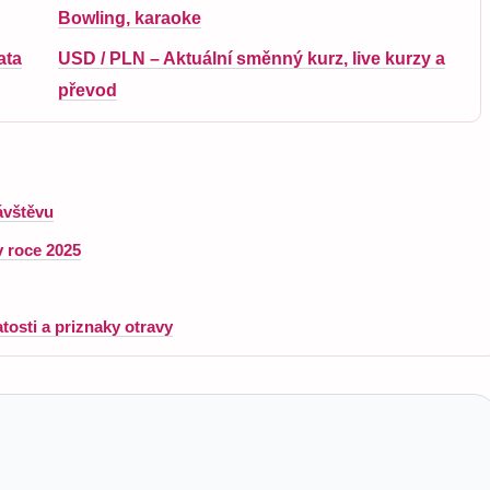
Bowling, karaoke
ata
USD / PLN – Aktuální směnný kurz, live kurzy a
převod
návštěvu
v roce 2025
osti a priznaky otravy