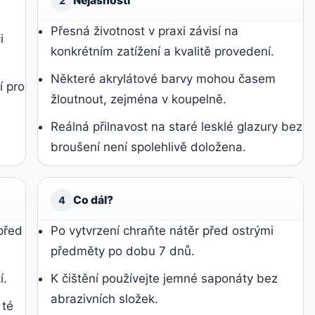
Nejasnosti
2
Přesná životnost v praxi závisí na
i
konkrétním zatížení a kvalitě provedení.
Některé akrylátové barvy mohou časem
í pro
žloutnout, zejména v koupelně.
Reálná přilnavost na staré lesklé glazury bez
broušení není spolehlivě doložena.
Co dál?
4
před
Po vytvrzení chraňte nátěr před ostrými
předměty po dobu 7 dnů.
í.
K čištění používejte jemné saponáty bez
abrazivních složek.
 té