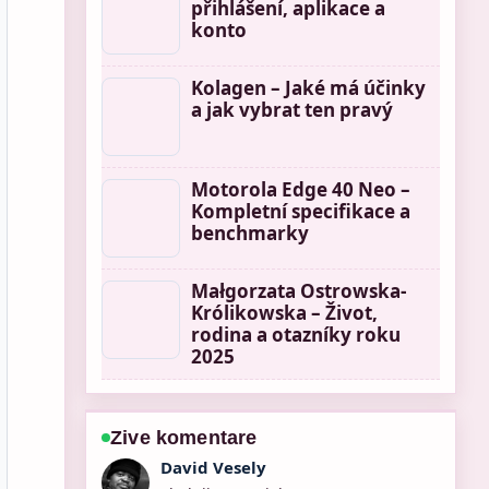
přihlášení, aplikace a
konto
Kolagen – Jaké má účinky
a jak vybrat ten pravý
Motorola Edge 40 Neo –
Kompletní specifikace a
benchmarky
Małgorzata Ostrowska-
Królikowska – Život,
rodina a otazníky roku
2025
Zive komentare
Anna Novakova