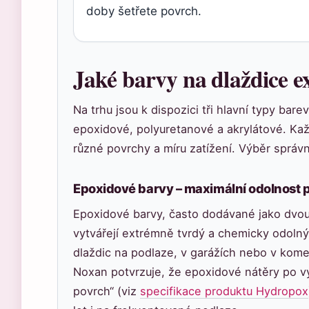
doby šetřete povrch.
Jaké barvy na dlaždice ex
Na trhu jsou k dispozici tři hlavní typy ba
epoxidové, polyuretanové a akrylátové. Každ
různé povrchy a míru zatížení. Výběr správ
Epoxidové barvy – maximální odolnost 
Epoxidové barvy, často dodávané jako dvou
vytvářejí extrémně tvrdý a chemicky odolný
dlaždic na podlaze, v garážích nebo v kom
Noxan potvrzuje, že epoxidové nátěry po vyt
povrch“ (viz
specifikace produktu Hydropox