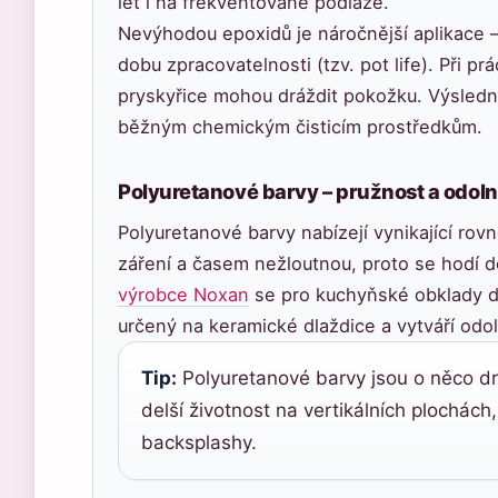
let i na frekventované podlaze.
Nevýhodou epoxidů je náročnější aplikace 
dobu zpracovatelnosti (tzv. pot life). Při pr
pryskyřice mohou dráždit pokožku. Výsledný
běžným chemickým čisticím prostředkům.
Polyuretanové barvy – pružnost a odoln
Polyuretanové barvy nabízejí vynikající ro
záření a časem nežloutnou, proto se hodí d
výrobce Noxan
se pro kuchyňské obklady do
určený na keramické dlaždice a vytváří odol
Tip:
Polyuretanové barvy jsou o něco draž
delší životnost na vertikálních plochác
backsplashy.