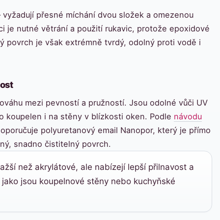
– vyžadují přesné míchání dvou složek a omezenou
áci je nutné větrání a použití rukavic, protože epoxidové
 povrch je však extrémně tvrdý, odolný proti vodě i
ost
vnováhu mezi pevností a pružností. Jsou odolné vůči UV
o koupelen i na stěny v blízkosti oken. Podle
návodu
poručuje polyuretanový email Nanopor, který je přímo
ný, snadno čistitelný povrch.
ší než akrylátové, ale nabízejí lepší přilnavost a
h, jako jsou koupelnové stěny nebo kuchyňské