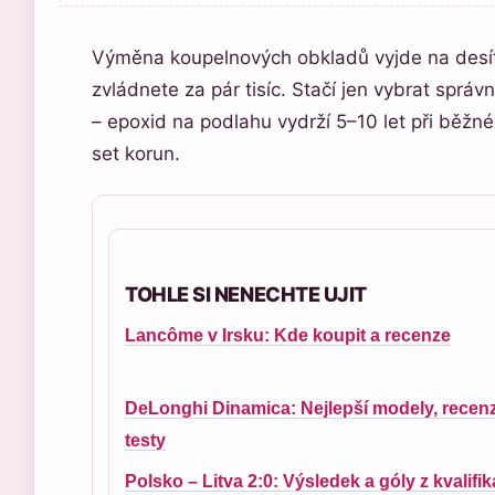
Výměna koupelnových obkladů vyjde na desítk
zvládnete za pár tisíc. Stačí jen vybrat sprá
– epoxid na podlahu vydrží 5–10 let při běžné
set korun.
TOHLE SI NENECHTE UJIT
Lancôme v Irsku: Kde koupit a recenze
DeLonghi Dinamica: Nejlepší modely, recen
testy
Polsko – Litva 2:0: Výsledek a góly z kvalifi