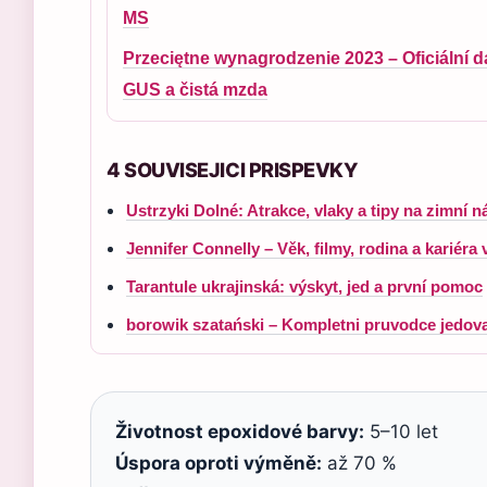
MS
Przeciętne wynagrodzenie 2023 – Oficiální d
GUS a čistá mzda
4 SOUVISEJICI PRISPEVKY
Ustrzyki Dolné: Atrakce, vlaky a tipy na zimní 
Jennifer Connelly – Věk, filmy, rodina a kariéra 
Tarantule ukrajinská: výskyt, jed a první pomoc
borowik szatański – Kompletni pruvodce jedovat
Životnost epoxidové barvy:
5–10 let
Úspora oproti výměně:
až 70 %