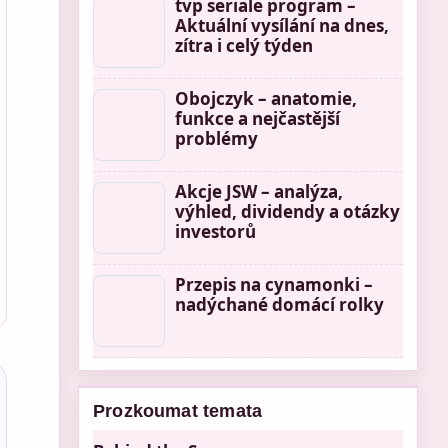
tvp seriale program –
Aktuální vysílání na dnes,
zítra i celý týden
Obojczyk – anatomie,
funkce a nejčastější
problémy
Akcje JSW – analýza,
výhled, dividendy a otázky
investorů
Przepis na cynamonki –
nadýchané domácí rolky
Prozkoumat temata