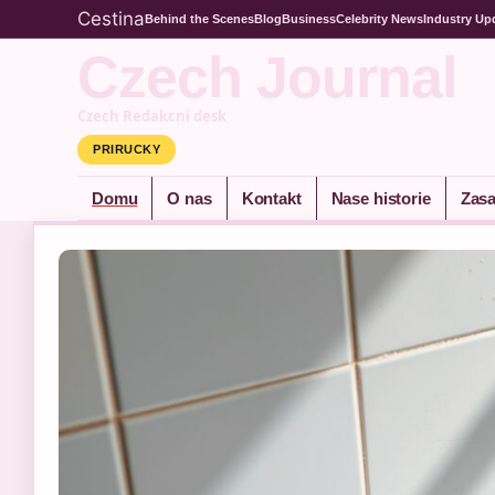
Cestina
Behind the Scenes
Blog
Business
Celebrity News
Industry Up
Czech Journal
Czech Redakcni desk
PRIRUCKY
Domu
O nas
Kontakt
Nase historie
Zasa