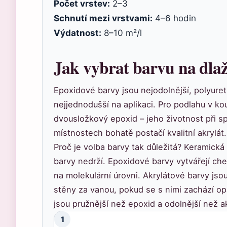
Počet vrstev:
2–3
Schnutí mezi vrstvami:
4–6 hodin
Výdatnost:
8–10 m²/l
Jak vybrat barvu na dlaž
Epoxidové barvy jsou nejodolnější, polyure
nejjednodušší na aplikaci. Pro podlahu v k
dvousložkový epoxid – jeho životnost při sp
místnostech bohatě postačí kvalitní akrylát.
Proč je volba barvy tak důležitá? Keramick
barvy nedrží. Epoxidové barvy vytvářejí che
na molekulární úrovni. Akrylátové barvy js
stěny za vanou, pokud se s nimi zachází op
jsou pružnější než epoxid a odolnější než ak
1