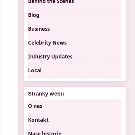
Behind the Scenes
Blog
Business
Celebrity News
Industry Updates
Local
Stranky webu
O nas
Kontakt
Nase historie