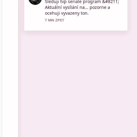
Uzitecny kontext k Pogoda Ostrów
Wielkopolski – aktuální předpověď
a.... Prosim pokracujte v prubeznych
aktualizacich.
9 MIN ZPET