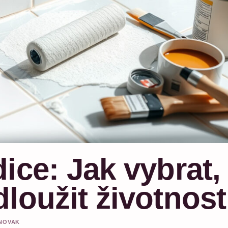
ice: Jak vybrat,
loužit životnost
 NOVAK