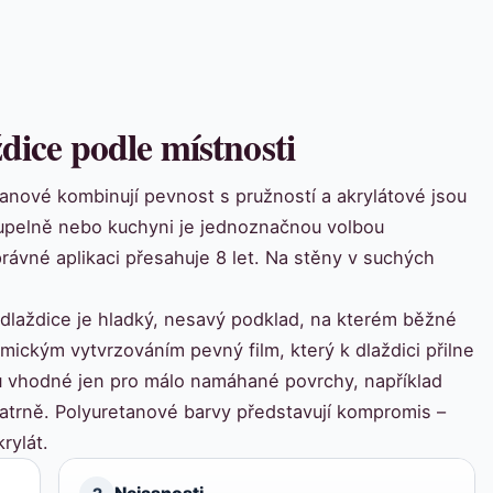
dice podle místnosti
tanové kombinují pevnost s pružností a akrylátové jsou
oupelně nebo kuchyni je jednoznačnou volbou
rávné aplikaci přesahuje 8 let. Na stěny v suchých
á dlaždice je hladký, nesavý podklad, na kterém běžné
mickým vytvrzováním pevný film, který k dlaždici přilne
ou vhodné jen pro málo namáhané povrchy, například
atrně. Polyuretanové barvy představují kompromis –
rylát.