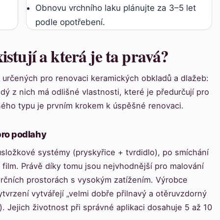
Obnovu vrchního laku plánujte za 3–5 let
podle opotřebení.
istují a která je ta pravá?
rev určených pro renovaci keramických obkladů a dlažeb:
ý z nich má odlišné vlastnosti, které je předurčují pro
ného typu je prvním krokem k úspěšné renovaci.
pro podlahy
složkové systémy (pryskyřice + tvrdidlo), po smíchání
 film. Právě díky tomu jsou nejvhodnější pro malování
erčních prostorách s vysokým zatížením. Výrobce
vrzení vytvářejí „velmi dobře přilnavý a otěruvzdorný
). Jejich životnost při správné aplikaci dosahuje 5 až 10