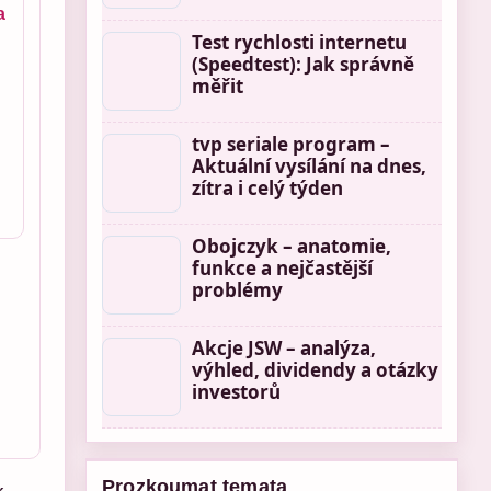
a
Test rychlosti internetu
(Speedtest): Jak správně
měřit
tvp seriale program –
Aktuální vysílání na dnes,
zítra i celý týden
Obojczyk – anatomie,
funkce a nejčastější
problémy
Akcje JSW – analýza,
výhled, dividendy a otázky
investorů
Prozkoumat temata