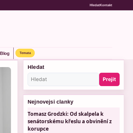
Hledat
Kontakt
Blog
Temata
Hledat
Prejit
Nejnovejsi clanky
Tomasz Grodzki: Od skalpela k
senátorskému křeslu a obvinění z
korupce