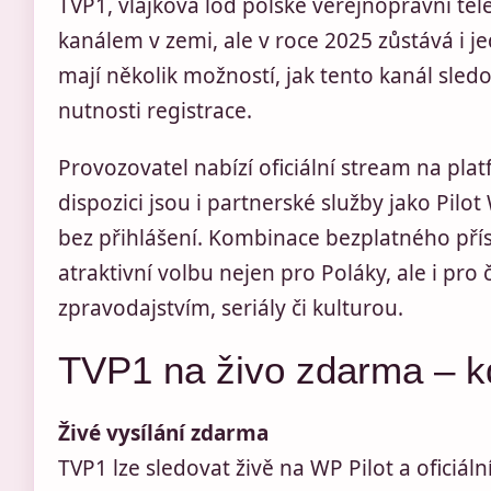
TVP1, vlajková loď polské veřejnoprávní tele
kanálem v zemi, ale v roce 2025 zůstává i je
mají několik možností, jak tento kanál sledo
nutnosti registrace.
Provozovatel nabízí oficiální stream na pla
dispozici jsou i partnerské služby jako Pilo
bez přihlášení. Kombinace bezplatného pří
atraktivní volbu nejen pro Poláky, ale i pro 
zpravodajstvím, seriály či kulturou.
TVP1 na živo zdarma – kd
Živé vysílání zdarma
TVP1 lze sledovat živě na WP Pilot a oficiá