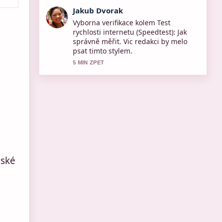
Lucie Cerny
Skvele shrnuti k Tomasz Grodzki: Od
skalpela k senátorskému křeslu.... Je
to nejprehlednejsi souhrn, ktery jsem
dnes videl.
7 MIN ZPET
jské