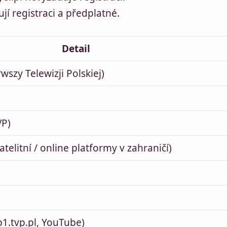
í registraci a předplatné.
Detail
szy Telewizji Polskiej)
VP)
telitní / online platformy v zahraničí)
p1.tvp.pl, YouTube)