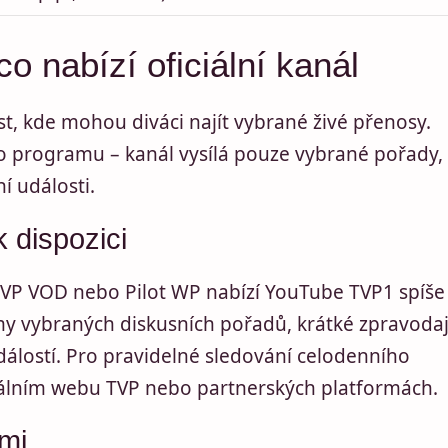
 nabízí oficiální kanál
st, kde mohou diváci najít vybrané živé přenosy.
ho programu – kanál vysílá pouze vybrané pořady,
í události.
 dispozici
VP VOD nebo Pilot WP nabízí YouTube TVP1 spíše
y vybraných diskusních pořadů, krátké zpravoda
událostí. Pro pravidelné sledování celodenního
iálním webu TVP nebo partnerských platformách.
ami