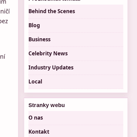
ním
ničí
Behind the Scenes
bez
Blog
Business
Celebrity News
ní
Industry Updates
Local
Stranky webu
O nas
Kontakt