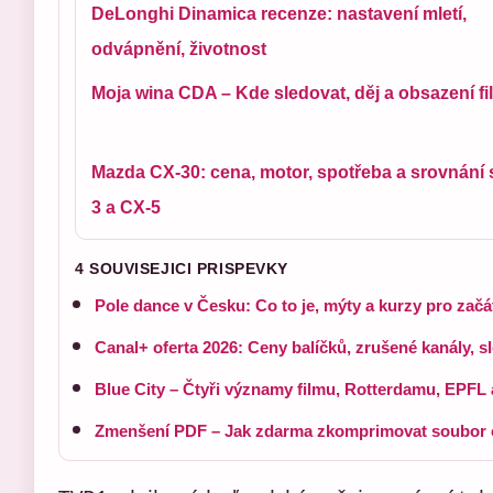
DeLonghi Dinamica recenze: nastavení mletí,
odvápnění, životnost
Moja wina CDA – Kde sledovat, děj a obsazení f
Mazda CX-30: cena, motor, spotřeba a srovnání 
3 a CX-5
4 SOUVISEJICI PRISPEVKY
Pole dance v Česku: Co to je, mýty a kurzy pro začá
Canal+ oferta 2026: Ceny balíčků, zrušené kanály, s
Blue City – Čtyři významy filmu, Rotterdamu, EPFL 
Zmenšení PDF – Jak zdarma zkomprimovat soubor 