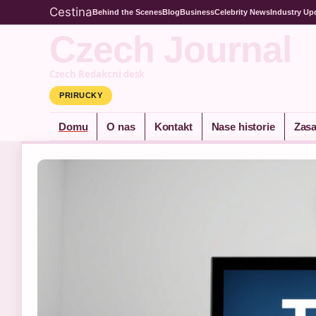
Cestina
Behind the Scenes
Blog
Business
Celebrity News
Industry Up
Czech Journal
Czech Redakcni desk
PRIRUCKY
Domu
O nas
Kontakt
Nase historie
Zasa