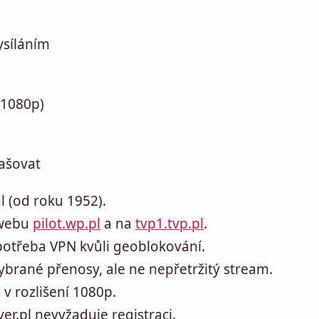
ysíláním
(1080p)
lašovat
ál (od roku 1952).
 webu
pilot.wp.pl
a na
tvp1.tvp.pl
.
potřeba VPN kvůli geoblokování.
ybrané přenosy, ale ne nepřetržitý stream.
v rozlišení 1080p.
er.pl nevyžaduje registraci.