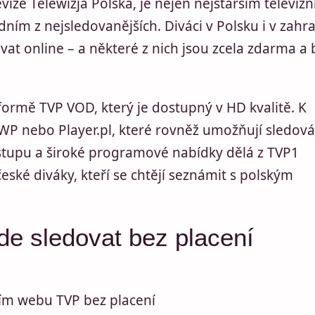
vize Telewizja Polska, je nejen nejstarším televiz
dním z nejsledovanějších. Diváci v Polsku i v zahra
vat online – a některé z nich jsou zcela zdarma a 
tformě TVP VOD, který je dostupný v HD kvalitě. K
t WP nebo Player.pl, které rovněž umožňují sledová
stupu a široké programové nabídky dělá z TVP1
české diváky, kteří se chtějí seznámit s polským
e sledovat bez placení
lním webu TVP bez placení