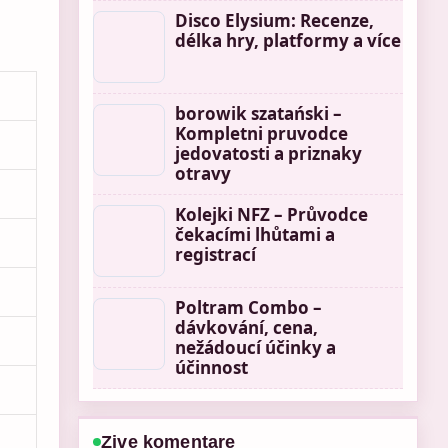
Disco Elysium: Recenze,
délka hry, platformy a více
borowik szatański –
Kompletni pruvodce
jedovatosti a priznaky
otravy
Kolejki NFZ – Průvodce
čekacími lhůtami a
registrací
Poltram Combo –
dávkování, cena,
nežádoucí účinky a
účinnost
Zive komentare