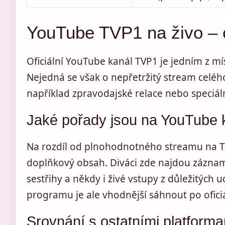
YouTube TVP1 na živo – co
Oficiální YouTube kanál TVP1 je jedním z mí
Nejedná se však o nepřetržitý stream celé
například zpravodajské relace nebo speciáln
Jaké pořady jsou na YouTube k
Na rozdíl od plnohodnotného streamu na T
doplňkový obsah. Diváci zde najdou záznam
sestřihy a někdy i živé vstupy z důležitých 
programu je ale vhodnější sáhnout po ofic
Srovnání s ostatními platform