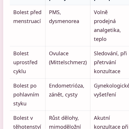
Bolest před
PMS,
Volně
menstruací
dysmenorea
prodejná
analgetika,
teplo
Bolest
Ovulace
Sledování, při
uprostřed
(Mittelschmerz)
přetrvání
cyklu
konzultace
Bolest po
Endometrióza,
Gynekologick
pohlavním
zánět, cysty
vyšetření
styku
Bolest v
Růst dělohy,
Akutní
těhotenství
mimoděložní
konzultace při