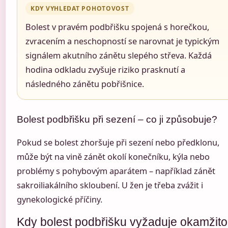
KDY VYHLEDAT POHOTOVOST
Bolest v pravém podbřišku spojená s horečkou,
zvracením a neschopností se narovnat je typickým
signálem akutního zánětu slepého střeva. Každá
hodina odkladu zvyšuje riziko prasknutí a
následného zánětu pobřišnice.
Bolest podbřišku při sezení – co ji způsobuje?
Pokud se bolest zhoršuje při sezení nebo předklonu,
může být na vině zánět okolí konečníku, kýla nebo
problémy s pohybovým aparátem – například zánět
sakroiliakálního skloubení. U žen je třeba zvážit i
gynekologické příčiny.
Kdy bolest podbřišku vyžaduje okamžit