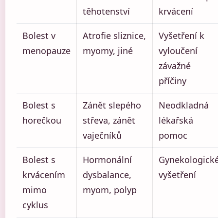
těhotenství
krvácení
Bolest v
Atrofie sliznice,
Vyšetření k
menopauze
myomy, jiné
vyloučení
závažné
příčiny
Bolest s
Zánět slepého
Neodkladná
horečkou
střeva, zánět
lékařská
vaječníků
pomoc
Bolest s
Hormonální
Gynekologick
krvácením
dysbalance,
vyšetření
mimo
myom, polyp
cyklus