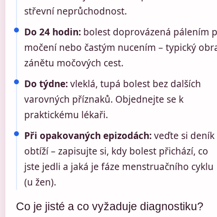
střevní neprůchodnost.
Do 24 hodin:
bolest doprovázená pálením p
močení nebo častým nucením – typický obr
zánětu močových cest.
Do týdne:
vleklá, tupá bolest bez dalších
varovných příznaků. Objednejte se k
praktickému lékaři.
Při opakovaných epizodách:
veďte si deník
obtíží – zapisujte si, kdy bolest přichází, co
jste jedli a jaká je fáze menstruačního cyklu
(u žen).
Co je jisté a co vyžaduje diagnostiku?