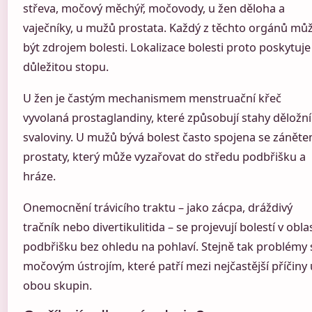
střeva, močový měchýř, močovody, u žen děloha a
vaječníky, u mužů prostata. Každý z těchto orgánů mů
být zdrojem bolesti. Lokalizace bolesti proto poskytuje
důležitou stopu.
U žen je častým mechanismem menstruační křeč
vyvolaná prostaglandiny, které způsobují stahy děložní
svaloviny. U mužů bývá bolest často spojena se zánět
prostaty, který může vyzařovat do středu podbřišku a
hráze.
Onemocnění trávicího traktu – jako zácpa, dráždivý
tračník nebo divertikulitida – se projevují bolestí v oblas
podbřišku bez ohledu na pohlaví. Stejně tak problémy 
močovým ústrojím, které patří mezi nejčastější příčiny 
obou skupin.