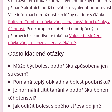
s ultrazvukem dokáže odhalit většinu běžných příčin. V
případě akutních potíží neváhejte vyhledat pohotovost
Více informací o možnostech léčby najdete v článku
Poltram Combo – dávkování, cena, nežádoucí účinky a
účinnost
. Pro komplexní přehled o podpůrných
přípravcích se podívejte také na
Valused – složení,
dávkování, recenze a cena v lékárně
.
Často kladené otázky
Může být bolest podbřišku způsobena jen
stresem?
Pomáhá teplý obklad na bolest podbřišku?
Je normální cítit tahání v podbřišku během
těhotenství?
Jak odlišit bolest slepého střeva od jiné