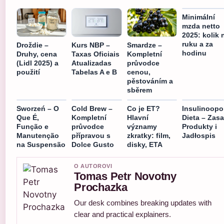
Minimální
mzda netto
2025: kolik 
ruku a za
Droždie –
Kurs NBP –
Smardze –
hodinu
Druhy, cena
Taxas Oficiais
Kompletní
(Lidl 2025) a
Atualizadas
průvodce
použití
Tabelas A e B
cenou,
pěstováním a
sběrem
Sworzeń – O
Cold Brew –
Co je ET?
Insulinoopo
Que É,
Kompletní
Hlavní
Dieta – Zasa
Função e
průvodce
významy
Produkty i
Manutenção
přípravou s
zkratky: film,
Jadłospis
na Suspensão
Dolce Gusto
disky, ETA
O AUTOROVI
Tomas Petr Novotny
Prochazka
Our desk combines breaking updates with
clear and practical explainers.