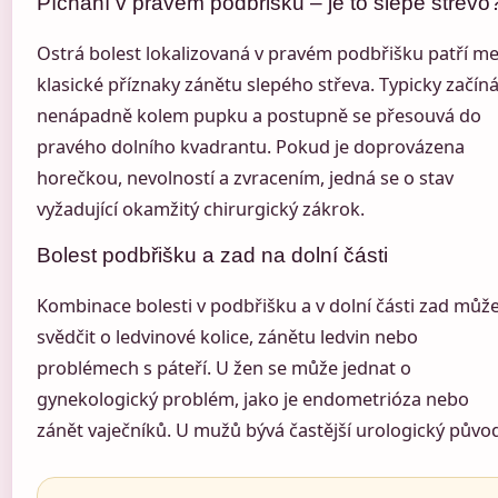
Píchání v pravém podbřišku – je to slepé střevo
Ostrá bolest lokalizovaná v pravém podbřišku patří me
klasické příznaky zánětu slepého střeva. Typicky začín
nenápadně kolem pupku a postupně se přesouvá do
pravého dolního kvadrantu. Pokud je doprovázena
horečkou, nevolností a zvracením, jedná se o stav
vyžadující okamžitý chirurgický zákrok.
Bolest podbřišku a zad na dolní části
Kombinace bolesti v podbřišku a v dolní části zad můž
svědčit o ledvinové kolice, zánětu ledvin nebo
problémech s páteří. U žen se může jednat o
gynekologický problém, jako je endometrióza nebo
zánět vaječníků. U mužů bývá častější urologický půvo