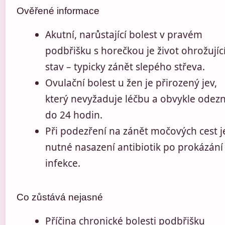
Ověřené informace
Akutní, narůstající bolest v pravém
podbřišku s horečkou je život ohrožujíc
stav – typicky zánět slepého střeva.
Ovulační bolest u žen je přirozený jev,
který nevyžaduje léčbu a obvykle odezn
do 24 hodin.
Při podezření na zánět močových cest j
nutné nasazení antibiotik po prokázání
infekce.
Co zůstává nejasné
Příčina chronické bolesti podbřišku