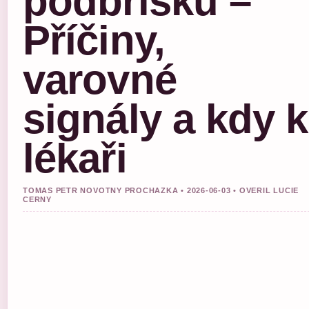
podbřišku –
Příčiny,
varovné
signály a kdy k
lékaři
TOMAS PETR NOVOTNY PROCHAZKA • 2026-06-03 • OVERIL LUCIE
CERNY