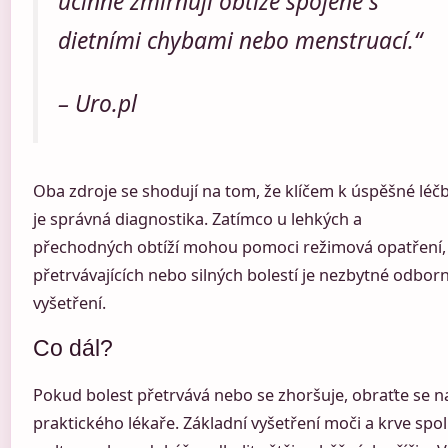
účinně zmírňují obtíže spojené s
dietními chybami nebo menstruací.“
– Uro.pl
Oba zdroje se shodují na tom, že klíčem k úspěšné léč
je správná diagnostika. Zatímco u lehkých a
přechodných obtíží mohou pomoci režimová opatření,
přetrvávajících nebo silných bolestí je nezbytné odbor
vyšetření.
Co dál?
Pokud bolest přetrvává nebo se zhoršuje, obraťte se n
praktického lékaře. Základní vyšetření moči a krve spo