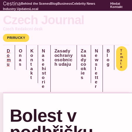
Cestina
Behind the Scenes
Blog
Business
Celebrity News
Hledat
Kontakt
Industry Updates
Local
Czech Journal
Czech Redakcni desk
PRIRUCKY
D
O
K
N
Zasady
Za
N
B
T
e
o
n
o
a
ochrany
sa
e
l
m
m
a
n
s
osobnic
dy
w
o
a
u
s
t
e
h udaju
co
s
g
t
a
a
hi
ok
l
k
st
ie
e
t
o
s
tt
ri
e
e
r
Bolest v