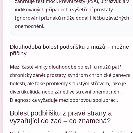
zahrnuje test moči, krevní testy (PSA), ultrazvuk a v
indikovaných případech i vyšetření prostaty.
Ignorování příznaků může oddálit léčbu závažných
onemocnění.
Dlouhodobá bolest podbřišku u mužů – možné
příčiny
Mezi časté viníky dlouhodobé bolesti u mužů patří
chronický zánět prostaty, syndrom chronické pánevní
bolesti, ale také problémy s tlustým střevem, jako je
divertikulitida nebo zánětlivé střevní onemocnění.
Diagnostika vyžaduje mezioborovou spolupráci.
Bolest podbřišku z pravé strany a
vyzařující do zad – co znamená?