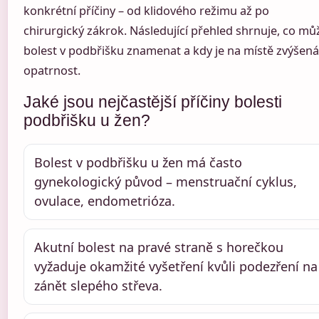
konkrétní příčiny – od klidového režimu až po
chirurgický zákrok. Následující přehled shrnuje, co mů
bolest v podbřišku znamenat a kdy je na místě zvýšená
opatrnost.
Jaké jsou nejčastější příčiny bolesti
podbřišku u žen?
Bolest v podbřišku u žen má často
gynekologický původ – menstruační cyklus,
ovulace, endometrióza.
Akutní bolest na pravé straně s horečkou
vyžaduje okamžité vyšetření kvůli podezření na
zánět slepého střeva.