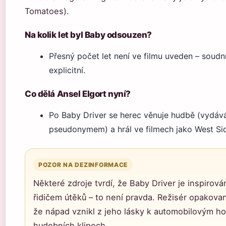
Tomatoes).
Na kolik let byl Baby odsouzen?
Přesný počet let není ve filmu uveden – soudn
explicitní.
Co dělá Ansel Elgort nyní?
Po Baby Driver se herec věnuje hudbě (vydáv
pseudonymem) a hrál ve filmech jako West Sid
POZOR NA DEZINFORMACE
Některé zdroje tvrdí, že Baby Driver je inspirov
řidičem útěků – to není pravda. Režisér opakovan
že nápad vznikl z jeho lásky k automobilovým h
hudebních klipech.