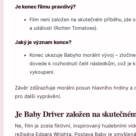
Je konec filmu pravdivý?
Film není založen na skutečném příběhu, jde o 
a události (Rotten Tomatoes).
Jaký je význam konce?
Konec ukazuje Babyho morální vývoj – zločin
dovede k rozhodnutí čelit následkům, což je k
vykoupení.
Závěr zdůrazňuje morální posun hlavního hrdiny a o
pro další vyprávění.
Je Baby Driver založen na skutečné
Ne, film je zcela fiktivní, inspirovaný hudebními vid
režiséra Edgara Wrighta. Postava Baby je smyšlená