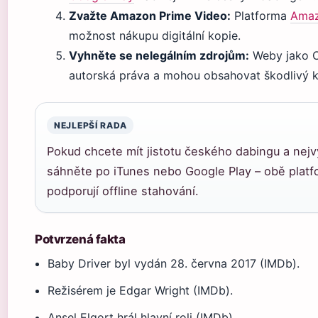
Zvažte Amazon Prime Video:
Platforma
Ama
možnost nákupu digitální kopie.
Vyhněte se nelegálním zdrojům:
Weby jako C
autorská práva a mohou obsahovat škodlivý 
NEJLEPŠÍ RADA
Pokud chcete mít jistotu českého dabingu a nejvy
sáhněte po iTunes nebo Google Play – obě platf
podporují offline stahování.
Potvrzená fakta
Baby Driver byl vydán 28. června 2017 (IMDb).
Režisérem je Edgar Wright (IMDb).
Ansel Elgort hrál hlavní roli (IMDb).