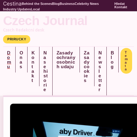
Cestina
Behind the Scenes
Blog
Business
Celebrity News
Hledat
Kontakt
Industry Updates
Local
Czech Journal
Czech Redakcni desk
PRIRUCKY
D
O
K
N
Zasady
Za
N
B
T
e
o
n
o
a
ochrany
sa
e
l
m
m
a
n
s
osobnic
dy
w
o
a
u
s
t
e
h udaju
co
s
g
t
a
a
hi
ok
l
k
st
ie
e
t
o
s
tt
ri
e
e
r