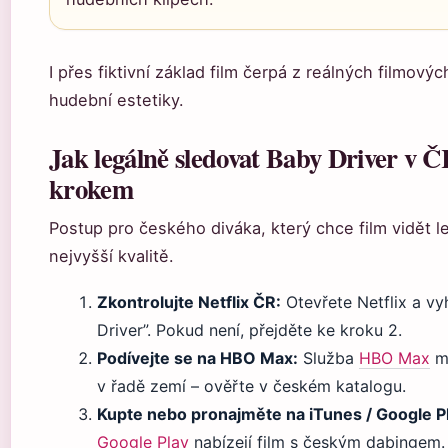
I přes fiktivní základ film čerpá z reálných filmovýc
hudební estetiky.
Jak legálně sledovat Baby Driver v Č
krokem
Postup pro českého diváka, který chce film vidět l
nejvyšší kvalitě.
Zkontrolujte Netflix ČR:
Otevřete Netflix a vy
Driver”. Pokud není, přejděte ke kroku 2.
Podívejte se na HBO Max:
Služba
HBO Max
má
v řadě zemí – ověřte v českém katalogu.
Kupte nebo pronajměte na iTunes / Google P
Google Play
nabízejí film s českým dabingem.