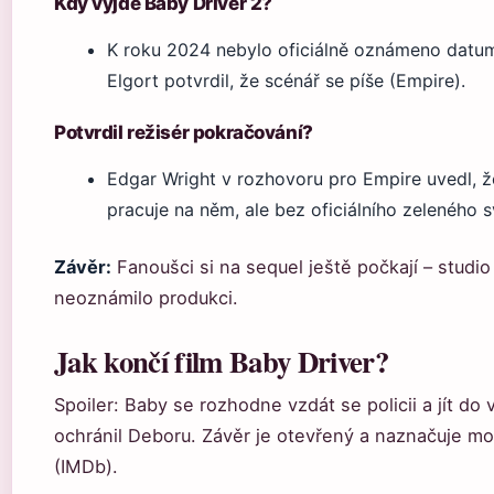
Kdy vyjde Baby Driver 2?
K roku 2024 nebylo oficiálně oznámeno datum
Elgort potvrdil, že scénář se píše (Empire).
Potvrdil režisér pokračování?
Edgar Wright v rozhovoru pro Empire uvedl, 
pracuje na něm, ale bez oficiálního zeleného s
Závěr:
Fanoušci si na sequel ještě počkají – studio
neoznámilo produkci.
Jak končí film Baby Driver?
Spoiler: Baby se rozhodne vzdát se policii a jít do 
ochránil Deboru. Závěr je otevřený a naznačuje m
(IMDb).