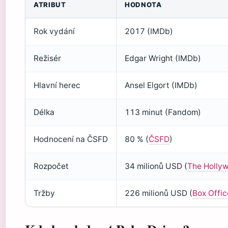
ATRIBUT
HODNOTA
Rok vydání
2017 (IMDb)
Režisér
Edgar Wright (IMDb)
Hlavní herec
Ansel Elgort (IMDb)
Délka
113 minut (Fandom)
Hodnocení na ČSFD
80 % (
ČSFD
)
Rozpočet
34 milionů USD (
The Holly
Tržby
226 milionů USD (
Box Offi