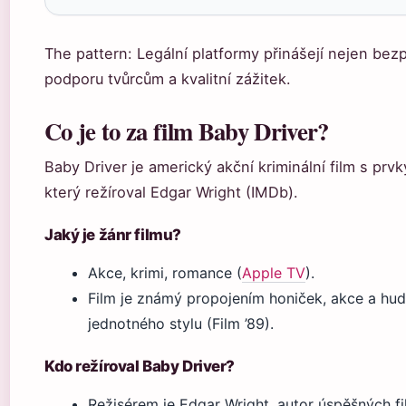
The pattern: Legální platformy přinášejí nejen bezp
podporu tvůrcům a kvalitní zážitek.
Co je to za film Baby Driver?
Baby Driver je americký akční kriminální film s prvk
který režíroval Edgar Wright (IMDb).
Jaký je žánr filmu?
Akce, krimi, romance (
Apple TV
).
Film je známý propojením honiček, akce a hu
jednotného stylu (Film ’89).
Kdo režíroval Baby Driver?
Režisérem je Edgar Wright, autor úspěšných fi