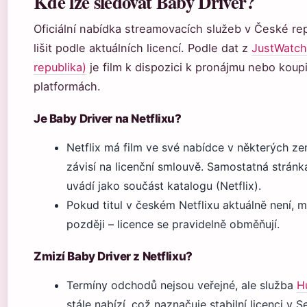
Kde lze sledovat Baby Driver?
Oficiální nabídka streamovacích služeb v České re
lišit podle aktuálních licencí. Podle dat z
JustWatch
republika)
je film k dispozici k pronájmu nebo koup
platformách.
Je Baby Driver na Netflixu?
Netflix má film ve své nabídce v některých ze
závisí na licenční smlouvě. Samostatná stránka 
uvádí jako součást katalogu (Netflix).
Pokud titul v českém Netflixu aktuálně není, m
později – licence se pravidelně obměňují.
Zmizí Baby Driver z Netflixu?
Termíny odchodů nejsou veřejné, ale služba
H
stále nabízí, což naznačuje stabilní licenci v 