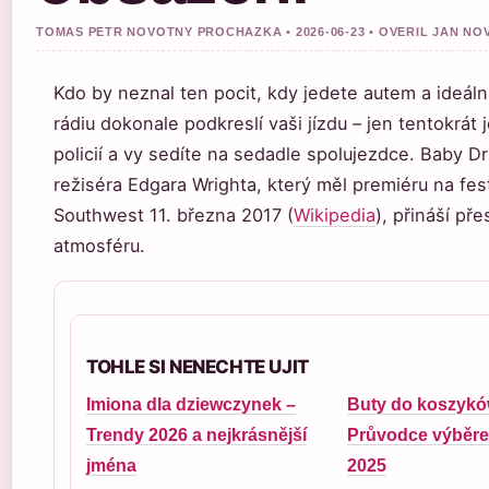
TOMAS PETR NOVOTNY PROCHAZKA • 2026-06-23 • OVERIL JAN NO
Kdo by neznal ten pocit, kdy jedete autem a ideáln
rádiu dokonale podkreslí vaši jízdu – jen tentokrát 
policií a vy sedíte na sedadle spolujezdce. Baby Dri
režiséra Edgara Wrighta, který měl premiéru na fes
Southwest 11. března 2017 (
Wikipedia
), přináší př
atmosféru.
TOHLE SI NENECHTE UJIT
Imiona dla dziewczynek –
Buty do koszykó
Trendy 2026 a nejkrásnější
Průvodce výběre
jména
2025