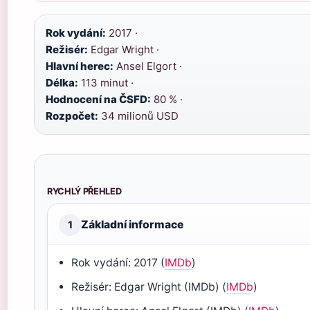
Rok vydání:
2017 ·
Režisér:
Edgar Wright ·
Hlavní herec:
Ansel Elgort ·
Délka:
113 minut ·
Hodnocení na ČSFD:
80 % ·
Rozpočet:
34 milionů USD
RYCHLÝ PŘEHLED
Základní informace
1
Rok vydání: 2017 (
IMDb
)
Režisér: Edgar Wright (IMDb) (
IMDb
)