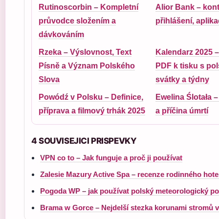
Rutinoscorbin – Kompletní
Alior Bank – kont
průvodce složením a
přihlášení, aplik
dávkováním
Rzeka – Výslovnost, Text
Kalendarz 2025 
Písně a Význam Polského
PDF k tisku s po
Slova
svátky a týdny
Powódź v Polsku – Definice,
Ewelina Ślotała –
příprava a filmový trhák 2025
a příčina úmrtí
4 SOUVISEJICI PRISPEVKY
VPN co to – Jak funguje a proč ji používat
Zalesie Mazury Active Spa – recenze rodinného hot
Pogoda WP – jak používat polský meteorologický po
Brama w Gorce – Nejdelší stezka korunami stromů 