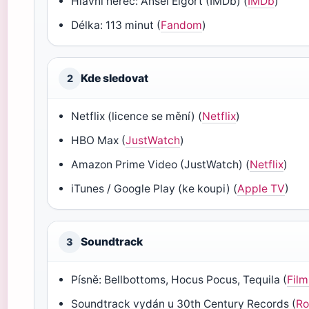
Hlavní herec: Ansel Elgort (IMDb) (
IMDb
)
Délka: 113 minut (
Fandom
)
Kde sledovat
2
Netflix (licence se mění) (
Netflix
)
HBO Max (
JustWatch
)
Amazon Prime Video (JustWatch) (
Netflix
)
iTunes / Google Play (ke koupi) (
Apple TV
)
Soundtrack
3
Písně: Bellbottoms, Hocus Pocus, Tequila (
Film
Soundtrack vydán u 30th Century Records (
Ro