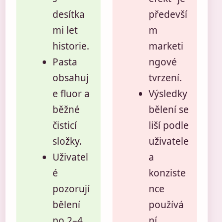
desítka
předevší
mi let
m
historie.
marketi
Pasta
ngové
obsahuj
tvrzení.
e fluor a
Výsledky
běžné
bělení se
čisticí
liší podle
složky.
uživatele
Uživatel
a
é
konziste
pozorují
nce
bělení
používá
po 2–4
ní.