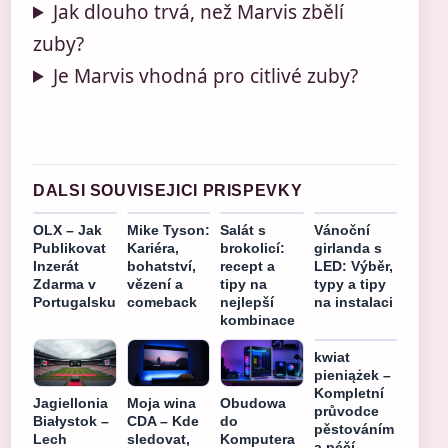
Jak dlouho trvá, než Marvis zbělí
zuby?
Je Marvis vhodná pro citlivé zuby?
DALSI SOUVISEJICI PRISPEVKY
OLX – Jak
Mike Tyson:
Salát s
Vánoční
Publikovat
Kariéra,
brokolicí:
girlanda s
Inzerát
bohatství,
recept a
LED: Výběr,
Zdarma v
vězení a
tipy na
typy a tipy
Portugalsku
comeback
nejlepší
na instalaci
kombinace
kwiat
pieniążek –
Kompletní
Jagiellonia
Moja wina
Obudowa
průvodce
Białystok –
CDA – Kde
do
pěstováním
Lech
sledovat,
Komputera
a péčí