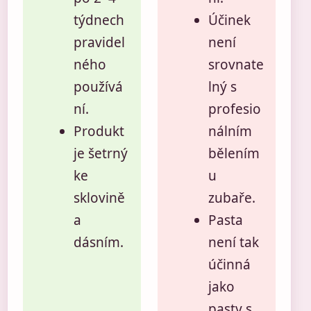
týdnech
Účinek
pravidel
není
ného
srovnate
používá
lný s
ní.
profesio
Produkt
nálním
je šetrný
bělením
ke
u
sklovině
zubaře.
a
Pasta
dásním.
není tak
účinná
jako
pasty s