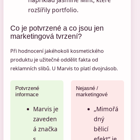
například Jasmine Mint, které
rozšířily portfolio.
Co je potvrzené a co jsou jen
marketingová tvrzení?
Při hodnocení jakéhokoli kosmetického
produktu je užitečné oddělit fakta od
reklamních slibů. U Marvis to platí dvojnásob.
Potvrzené
Nejasné /
informace
marketingové
Marvis je
„Mimořá
zaveden
dný
á značka
bělicí
s
efekt“ je