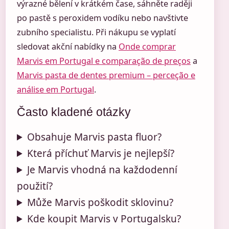
výrazné bělení v krátkém čase, sáhněte raději
po pastě s peroxidem vodíku nebo navštivte
zubního specialistu. Při nákupu se vyplatí
sledovat akční nabídky na
Onde comprar
Marvis em Portugal e comparação de preços
a
Marvis pasta de dentes premium – perceção e
análise em Portugal
.
Často kladené otázky
Obsahuje Marvis pasta fluor?
Která příchuť Marvis je nejlepší?
Je Marvis vhodná na každodenní
použití?
Může Marvis poškodit sklovinu?
Kde koupit Marvis v Portugalsku?