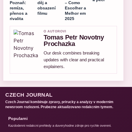
Poznaň:
děj a
– Como
remíza,
obsazení
Escolher a
přenos a
filmu
Melhor em
rivalita
2025
O AUTOROVI
Tomas Petr Novotny
Prochazka
Our desk combines breaking
updates with clear and practical
explainers.
CZECH JOURNAL
Czech Journal kombinuje zpravy, prirucky a analyzy v modernim
newsroom rozlozeni. Prubezne aktualizovano redakcnim tymem.
Popularni
Kazdodenni redakcni prehledy a duveryhodne zdroje pro rychle overeni.