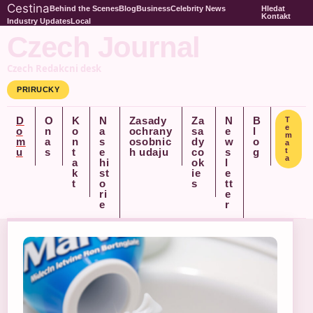
Cestina
Behind the Scenes
Blog
Business
Celebrity News
Hledat
Kontakt
Industry Updates
Local
Czech Journal
Czech Redakcni desk
PRIRUCKY
D
O
K
N
Zasady
Za
N
B
T
e
o
n
o
a
ochrany
sa
e
l
m
m
a
n
s
osobnic
dy
w
o
a
u
s
t
e
h udaju
co
s
g
t
a
a
hi
ok
l
k
st
ie
e
t
o
s
tt
ri
e
e
r