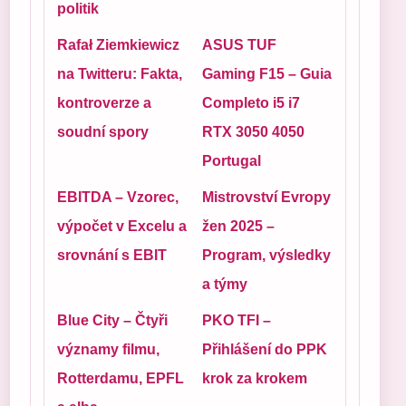
politik
Rafał Ziemkiewicz
ASUS TUF
na Twitteru: Fakta,
Gaming F15 – Guia
kontroverze a
Completo i5 i7
soudní spory
RTX 3050 4050
Portugal
EBITDA – Vzorec,
Mistrovství Evropy
výpočet v Excelu a
žen 2025 –
srovnání s EBIT
Program, výsledky
a týmy
Blue City – Čtyři
PKO TFI –
významy filmu,
Přihlášení do PPK
Rotterdamu, EPFL
krok za krokem