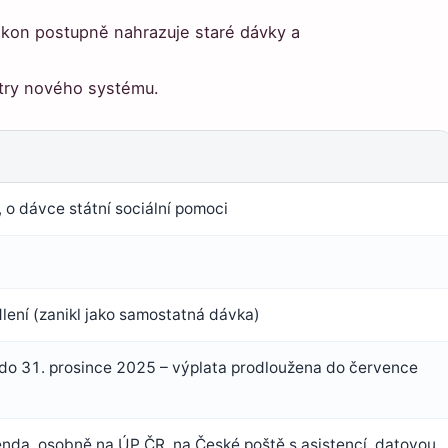
ákon postupně nahrazuje staré dávky a
etry nového systému.
 o dávce státní sociální pomoci
lení (zanikl jako samostatná dávka)
 do 31. prosince 2025 – výplata prodloužena do července
enda, osobně na ÚP ČR, na České poště s asistencí, datovou