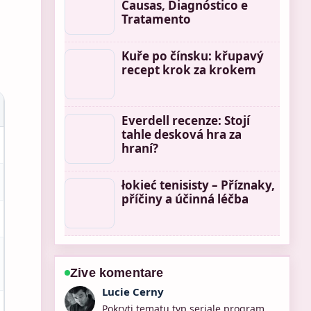
Causas, Diagnóstico e
Tratamento
Kuře po čínsku: křupavý
recept krok za krokem
Everdell recenze: Stojí
tahle desková hra za
hraní?
łokieć tenisisty – Příznaky,
příčiny a účinná léčba
Zive komentare
Martin Prochazka
Vyborna verifikace kolem Pogoda