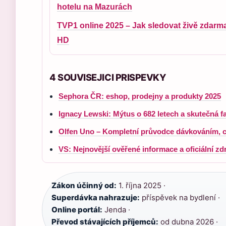
hotelu na Mazurách
TVP1 online 2025 – Jak sledovat živě zdarm
HD
4 SOUVISEJICI PRISPEVKY
Sephora ČR: eshop, prodejny a produkty 2025
Ignacy Lewski: Mýtus o 682 letech a skutečná f
Olfen Uno – Kompletní průvodce dávkováním, c
VS: Nejnovější ověřené informace a oficiální zd
Zákon účinný od:
1. října 2025 ·
Superdávka nahrazuje:
příspěvek na bydlení ·
Online portál:
Jenda ·
Převod stávajících příjemců:
od dubna 2026 ·