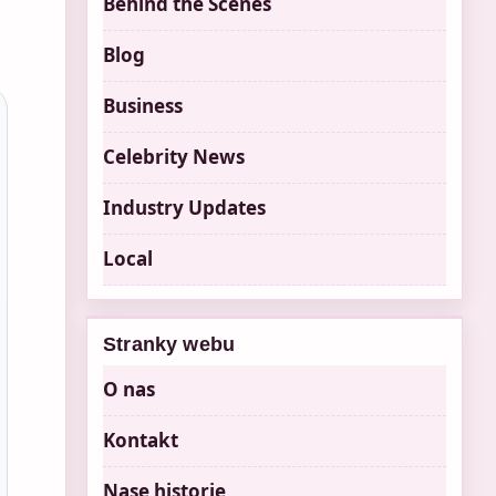
Behind the Scenes
Blog
Business
Celebrity News
Industry Updates
Local
Stranky webu
O nas
Kontakt
Nase historie