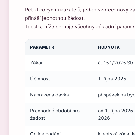
Pět klíčových ukazatelů, jeden vzorec: nový z
přináší jednotnou žádost.
Tabulka níže shrnuje všechny základní param
PARAMETR
HODNOTA
Zákon
č. 151/2025 Sb.,
Účinnost
1. října 2025
Nahrazená dávka
příspěvek na byd
Přechodné období pro
od 1. října 2025
žádosti
2026
Online podání
klientská zóna J