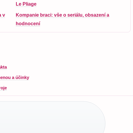
Le Pliage
a v
Kompanie braci: vše o seriálu, obsazení a
hodnocení
akta
enou a účinky
roje