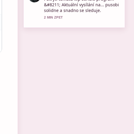
Ostrów Wielkopolski – aktuální
předpověď a.... Vic redakci by melo
psat timto stylem.
4 MIN ZPET