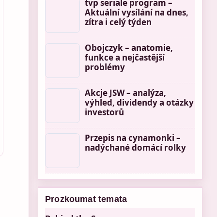
tvp seriale program –
Aktuální vysílání na dnes,
zítra i celý týden
Obojczyk – anatomie,
funkce a nejčastější
problémy
Akcje JSW – analýza,
výhled, dividendy a otázky
investorů
Przepis na cynamonki –
nadýchané domácí rolky
Prozkoumat temata