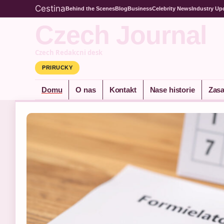
Cestina
Behind the Scenes
Blog
Business
Celebrity News
Industry Up
Czech Journal
Czech Redakcni desk
PRIRUCKY
Domu
O nas
Kontakt
Nase historie
Zasa