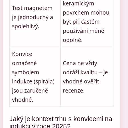
keramickým
Test magnetem
povrchem mohou
je jednoduchý a
být při častém
spolehlivý.
používání méně
odolné.
Konvice
označené
Cena ne vždy
symbolem
odráží kvalitu – je
indukce (spirála)
vhodné ověřit
jsou zaručeně
recenze.
vhodné.
Jaký je kontext trhu s konvicemi na
indukci v roce 2025?