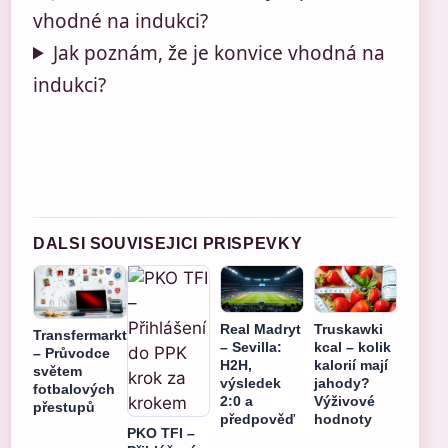
vhodné na indukci?
Jak poznám, že je konvice vhodná na
indukci?
DALSI SOUVISEJICI PRISPEVKY
Real Madryt
Truskawki
Transfermarkt
– Sevilla:
kcal – kolik
– Průvodce
H2H,
kalorií mají
světem
výsledek
jahody?
fotbalových
2:0 a
Výživové
přestupů
předpověď
hodnoty
PKO TFI –