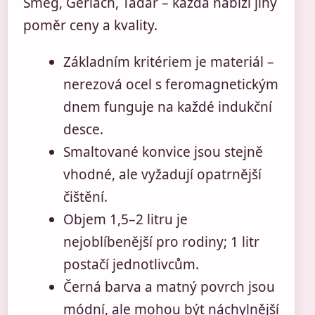
Smeg, Gerlach, Tadar – každá nabízí jiný
poměr ceny a kvality.
Základním kritériem je materiál –
nerezová ocel s feromagnetickým
dnem funguje na každé indukční
desce.
Smaltované konvice jsou stejně
vhodné, ale vyžadují opatrnější
čištění.
Objem 1,5–2 litru je
nejoblíbenější pro rodiny; 1 litr
postačí jednotlivcům.
Černá barva a matný povrch jsou
módní, ale mohou být náchylnější