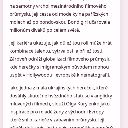
na samotný vrchol mezinárodního filmového
průmyslu. Její cesta od modelky na pařížských
molech až po bondovskou Bond girl učarovala
milionům diváků po celém světě.
Její kariéra ukazuje, jak důležitou roli může hrát
kombinace talentu, vytrvalosti a příležitosti.
Zároveň odráží globalizaci filmového průmyslu,
kde herečky s imigrantským původem mohou
uspět v Hollywoodu i evropské kinematografii.
Jako jedna z mála ukrajinských hereček, které
dosáhly skutečné hvězdného statusu v anglicky
mluvených filmech, slouží Olga Kurylenko jako
inspirace pro mladé ženy z východní Evropy,
které sní o kariéře v zábavním průmyslu. Její
příběh dokazuje, že i z nejskromnějších poměrů