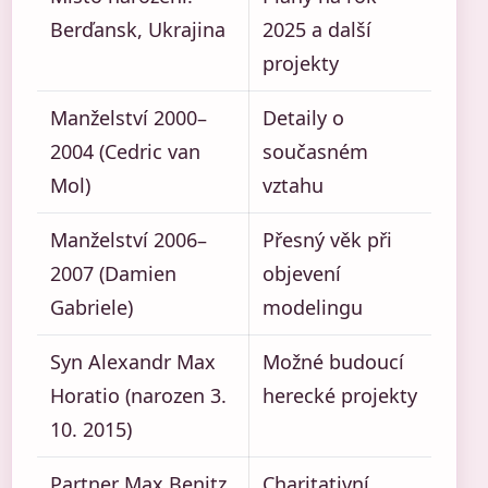
Berďansk, Ukrajina
2025 a další
projekty
Manželství 2000–
Detaily o
2004 (Cedric van
současném
Mol)
vztahu
Manželství 2006–
Přesný věk při
2007 (Damien
objevení
Gabriele)
modelingu
Syn Alexandr Max
Možné budoucí
Horatio (narozen 3.
herecké projekty
10. 2015)
Partner Max Benitz
Charitativní