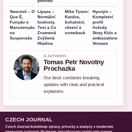
přehled
Sworzeń – O
Lipaza –
Mike Tyson:
Hyunjin –
Que É,
Normální
Kariéra,
Kompletní
Função e
hodnoty,
bohatství,
profil
Manutenção
Test a Co
vězení a
hvězdy
na
Znamená
comeback
Stray Kids a
Suspensão
Zvýšená
ambasadora
Hladina
Versace
O AUTOROVI
Tomas Petr Novotny
Prochazka
Our desk combines breaking
updates with clear and practical
explainers.
CZECH JOURNAL
Czech Journal kombinuje zpravy, prirucky a analyzy v modernim
newsroom rozlozeni. Prubezne aktualizovano redakcnim tymem.