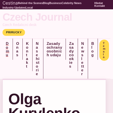
Cestina
Behind the Scenes
Blog
Business
Celebrity News
Hledat
Kontakt
Industry Updates
Local
Czech Journal
Czech Redakcni desk
PRIRUCKY
D
O
K
N
Zasady
Za
N
B
T
e
o
n
o
a
ochrany
sa
e
l
m
m
a
n
s
osobnic
dy
w
o
a
u
s
t
e
h udaju
co
s
g
t
a
a
hi
ok
l
k
st
ie
e
t
o
s
tt
ri
e
e
r
Olga