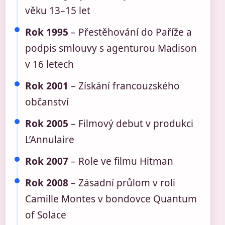
věku 13–15 let
Rok 1995
– Přestěhování do Paříže a
podpis smlouvy s agenturou Madison
v 16 letech
Rok 2001
– Získání francouzského
občanství
Rok 2005
– Filmový debut v produkci
L’Annulaire
Rok 2007
– Role ve filmu Hitman
Rok 2008
– Zásadní průlom v roli
Camille Montes v bondovce Quantum
of Solace