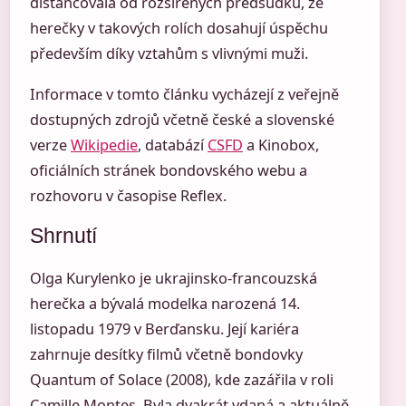
distancovala od rozšířených předsudků, že
herečky v takových rolích dosahují úspěchu
především díky vztahům s vlivnými muži.
Informace v tomto článku vycházejí z veřejně
dostupných zdrojů včetně české a slovenské
verze
Wikipedie
, databází
CSFD
a Kinobox,
oficiálních stránek bondovského webu a
rozhovoru v časopise Reflex.
Shrnutí
Olga Kurylenko je ukrajinsko-francouzská
herečka a bývalá modelka narozená 14.
listopadu 1979 v Berďansku. Její kariéra
zahrnuje desítky filmů včetně bondovky
Quantum of Solace (2008), kde zazářila v roli
Camille Montes. Byla dvakrát vdaná a aktuálně