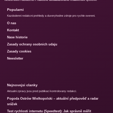
Popularni
Kazdodenni redakcni prehledy a duveryhodne zdroje pro rychle overeni.
O nas
Kontakt
Nase historie
Zasady ochrany osobnich udaju
Zasady cookies
Newsletter
Nejnovejsi clanky
Aktualni zpravy jsou pred publikaci kontrolovany redakci.
Pogoda Ostrów Wielkopolski – aktuální předpověď a radar
srážek
Test rychlosti internetu (Speedtest): Jak správně měřit