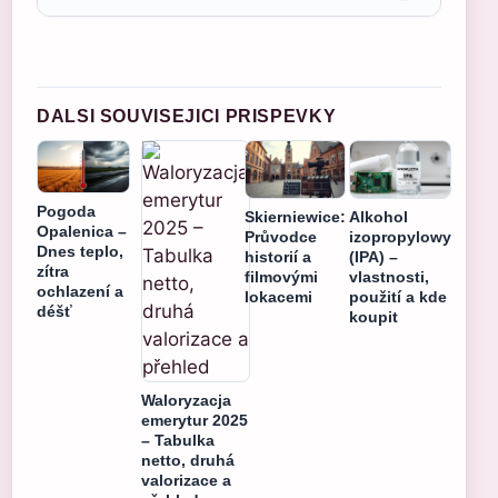
DALSI SOUVISEJICI PRISPEVKY
Pogoda
Skierniewice:
Alkohol
Opalenica –
Průvodce
izopropylowy
Dnes teplo,
historií a
(IPA) –
zítra
filmovými
vlastnosti,
ochlazení a
lokacemi
použití a kde
déšť
koupit
Waloryzacja
emerytur 2025
– Tabulka
netto, druhá
valorizace a