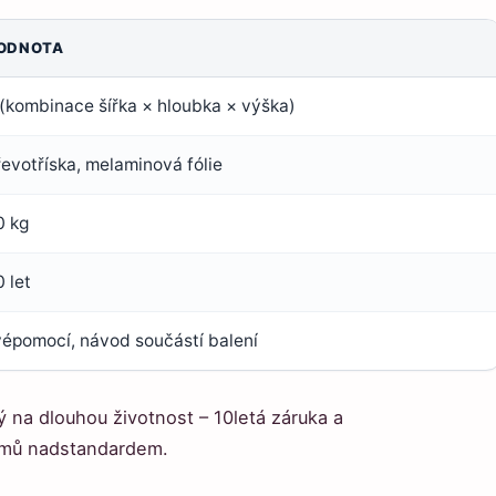
ODNOTA
 (kombinace šířka × hloubka × výška)
evotříska, melaminová fólie
0 kg
 let
vépomocí, návod součástí balení
ý na dlouhou životnost – 10letá záruka a
témů nadstandardem.