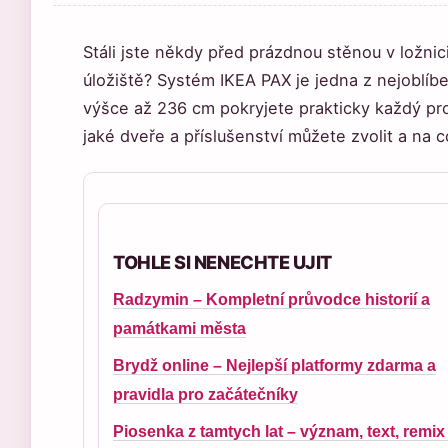
Stáli jste někdy před prázdnou stěnou v ložnic
úložiště? Systém IKEA PAX je jedna z nejoblíb
výšce až 236 cm pokryjete prakticky každý pro
jaké dveře a příslušenství můžete zvolit a na c
TOHLE SI NENECHTE UJIT
Radzymin – Kompletní průvodce historií a
památkami města
Brydž online – Nejlepší platformy zdarma a
pravidla pro začátečníky
Piosenka z tamtych lat – význam, text, remix 