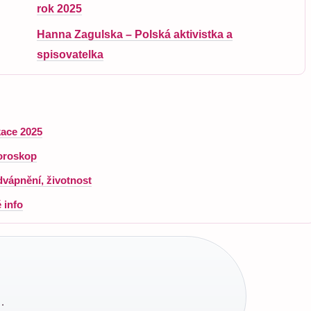
rok 2025
Hanna Zagulska – Polská aktivistka a
spisovatelka
kace 2025
horoskop
dvápnění, životnost
 info
·