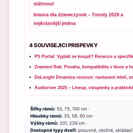
stáhnout
Imiona dla dziewczynek – Trendy 2026 a
nejkrásnější jména
4 SOUVISEJICI PRISPEVKY
PS Portal: Vyplatí se koupit? Recenze a specifi
Znamení Rak: Povaha, kompatibilita v lásce a 
DeLonghi Dinamica recenze: nastavení mletí, o
Audioriver 2025 – Lineup, vstupenky a praktické
Šířky rámů:
50, 75, 100 cm ·
Hloubky rámů:
35, 58, 60 cm ·
Výšky rámů:
201, 236 cm ·
Dostupné typy dveří:
posuvné, otočné, skládací 