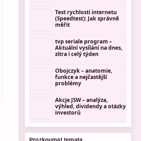
Test rychlosti internetu
(Speedtest): Jak správně
měřit
tvp seriale program –
Aktuální vysílání na dnes,
zítra i celý týden
Obojczyk – anatomie,
funkce a nejčastější
problémy
Akcje JSW – analýza,
výhled, dividendy a otázky
investorů
Prozkoumat temata