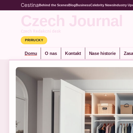
Cestina
Behind the Scenes
Blog
Business
Celebrity News
Industry Up
Czech Journal
Czech Redakcni desk
PRIRUCKY
Domu
O nas
Kontakt
Nase historie
Zasa