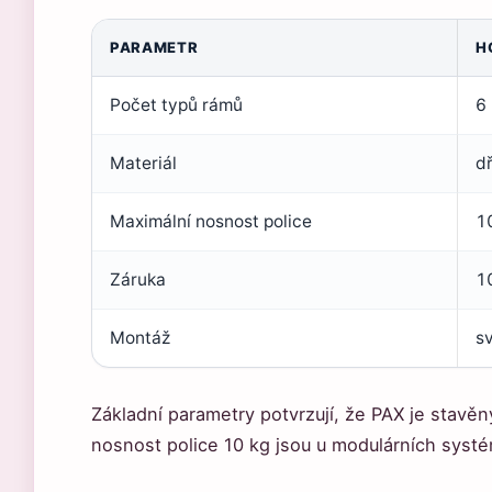
PARAMETR
H
Počet typů rámů
6
Materiál
dř
Maximální nosnost police
1
Záruka
10
Montáž
s
Základní parametry potvrzují, že PAX je stavěn
nosnost police 10 kg jsou u modulárních sys