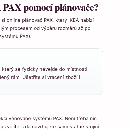
A PAX pomocí plánovače?
si online plánovač PAX, který IKEA nabízí
elým procesem od výběru rozměrů až po
a systému PAX).
, který se fyzicky nevejde do místnosti,
ný rám. Ušetříte si vracení zboží i
ekci věnované systému PAX. Není třeba nic
si zvolíte, zda navrhujete samostatně stojící