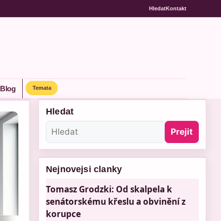
Hledat
Kontakt
Blog
Temata
Hledat
Prejit
Nejnovejsi clanky
Tomasz Grodzki: Od skalpela k
senátorskému křeslu a obvinění z
korupce