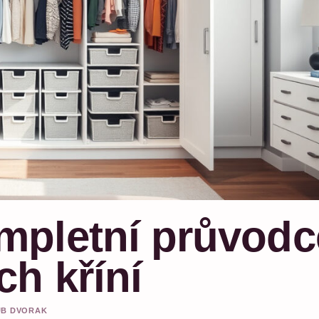
mpletní průvodc
ch kříní
KUB DVORAK