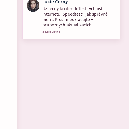
Martin Prochazka
Pokryti tematu Tomasz Grodzki: Od
skalpela k senátorskému křeslu...
pusobi solidne a snadno se sleduje.
6 MIN ZPET