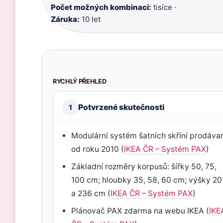
Počet možných kombinací:
tisíce ·
Záruka:
10 let
RYCHLÝ PŘEHLED
Potvrzené skutečnosti
1
Modulární systém šatních skříní prodáva
od roku 2010 (
IKEA ČR – Systém PAX
)
Základní rozměry korpusů: šířky 50, 75,
100 cm; hloubky 35, 58, 60 cm; výšky 20
a 236 cm (
IKEA ČR – Systém PAX
)
Plánovač PAX zdarma na webu IKEA (
IKE