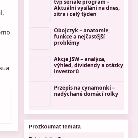
tvp seriale program –
Aktuální vysílání na dnes,
l,
zítra i celý týden
Obojczyk – anatomie,
como
funkce a nejčastější
problémy
Akcje JSW – analýza,
výhled, dividendy a otázky
 sua
investorů
Przepis na cynamonki –
nadýchané domácí rolky
Prozkoumat temata