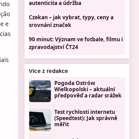
autenticita a údržba
ando
ação
Czekan – jak vybrat, typy, ceny a
e e
srovnání značek
cias
90 minut: Význam ve fotbale, filmu i
zpravodajství ČT24
ais
Vice z redakce
Pogoda Ostrów
Wielkopolski – aktuální
předpověď a radar srážek
Test rychlosti internetu
(Speedtest): Jak správně
měřit