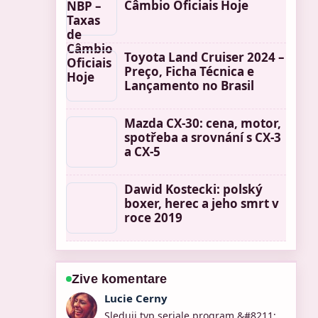
Câmbio Oficiais Hoje
Toyota Land Cruiser 2024 –
Preço, Ficha Técnica e
Lançamento no Brasil
Mazda CX-30: cena, motor,
spotřeba a srovnání s CX-3
a CX-5
Dawid Kostecki: polský
boxer, herec a jeho smrt v
roce 2019
Zive komentare
Martin Prochazka
Uzitecny kontext k Pogoda Ostrów