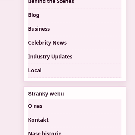
Behind the Scenes
Blog
Business
Celebrity News
Industry Updates
Local
Stranky webu
O nas
Kontakt
Nase historie