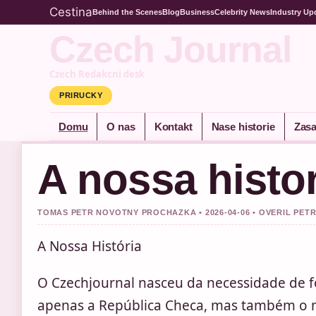
Cestina
Behind the Scenes
Blog
Business
Celebrity News
Industry Up
Czech Journal
Czech Redakcni desk
PRIRUCKY
Domu
O nas
Kontakt
Nase historie
Zasa
A nossa histor
TOMAS PETR NOVOTNY PROCHAZKA • 2026-04-06 • OVERIL PE
A Nossa História
O Czechjournal nasceu da necessidade de f
apenas a República Checa, mas também o 