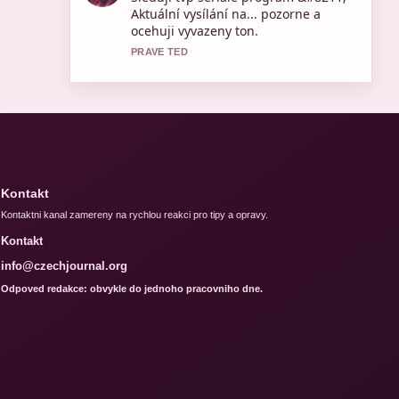
Wielkopolski – aktuální předpověď
a.... Prosim pokracujte v prubeznych
aktualizacich.
3 MIN ZPET
Kontakt
Kontaktni kanal zamereny na rychlou reakci pro tipy a opravy.
Kontakt
info@czechjournal.org
Odpoved redakce: obvykle do jednoho pracovniho dne.