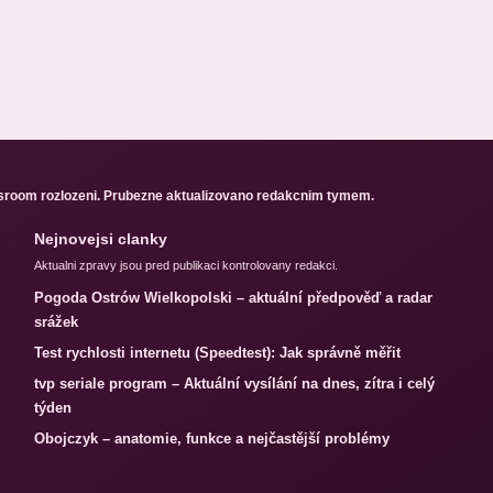
sroom rozlozeni. Prubezne aktualizovano redakcnim tymem.
Nejnovejsi clanky
Aktualni zpravy jsou pred publikaci kontrolovany redakci.
Pogoda Ostrów Wielkopolski – aktuální předpověď a radar
srážek
Test rychlosti internetu (Speedtest): Jak správně měřit
tvp seriale program – Aktuální vysílání na dnes, zítra i celý
týden
Obojczyk – anatomie, funkce a nejčastější problémy