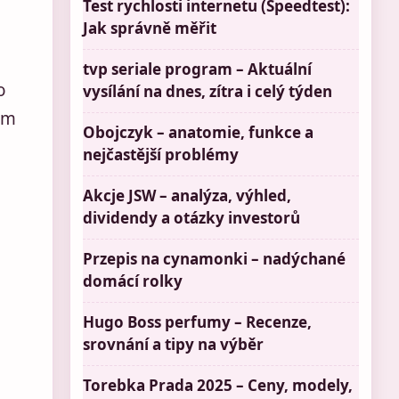
Test rychlosti internetu (Speedtest):
Jak správně měřit
tvp seriale program – Aktuální
o
vysílání na dnes, zítra i celý týden
um
Obojczyk – anatomie, funkce a
nejčastější problémy
Akcje JSW – analýza, výhled,
dividendy a otázky investorů
Przepis na cynamonki – nadýchané
domácí rolky
Hugo Boss perfumy – Recenze,
srovnání a tipy na výběr
Torebka Prada 2025 – Ceny, modely,