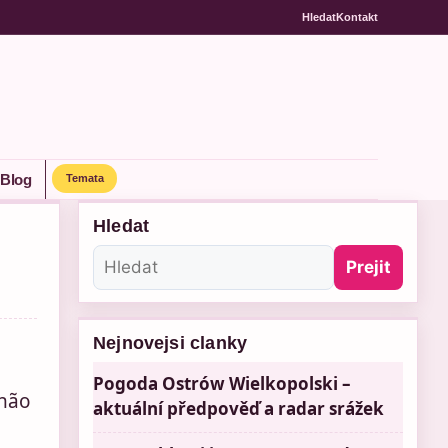
Hledat
Kontakt
Blog
Temata
Hledat
Prejit
Nejnovejsi clanky
Pogoda Ostrów Wielkopolski –
 não
aktuální předpověď a radar srážek